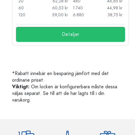
kr
20
62,28 kr
480
46,85 kr
kr
60
60,53 kr
1.740
44,98 kr
kr
120
59,00 kr
6.880
38,75 kr
Detaljer
*Rabatt innebär en besparing jämfört med det
ordinarie priset.
Viktigt:
Om locken är konfigurerbara måste dessa
väljas separat. Se till att de har lagts till i din
varukorg.