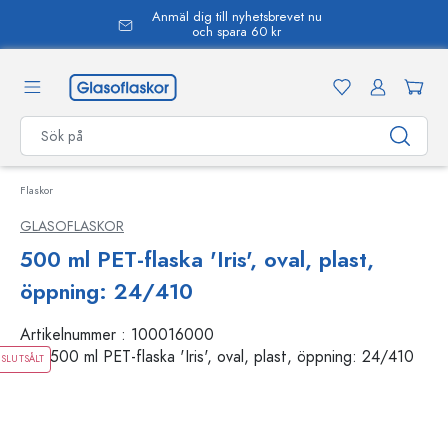
Anmäl dig till nyhetsbrevet nu
uvudinnehåll
och spara 60 kr
Flaskor
GLASOFLASKOR
500 ml PET-flaska 'Iris', oval, plast,
öppning: 24/410
Artikelnummer :
100016000
SLUTSÅLT