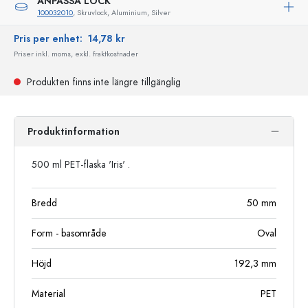
ANPASSA LOCK
100032010
, Skruvlock, Aluminium, Silver
Pris per enhet:
14,78 kr
Priser inkl. moms, exkl. fraktkostnader
Produkten finns inte längre tillgänglig
Produktinformation
500 ml PET-flaska 'Iris' .
Bredd
50
mm
Form - basområde
Oval
Höjd
192,3
mm
Material
PET