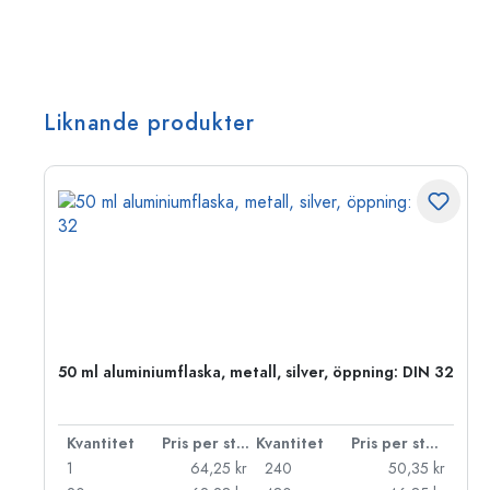
Liknande produkter
O
50 ml aluminiumflaska, metall, silver, öppning: DIN 32
 styck
Kvantitet
Pris per styck
Kvantitet
Pris per styck
kr
1
64,25 kr
240
50,35 kr