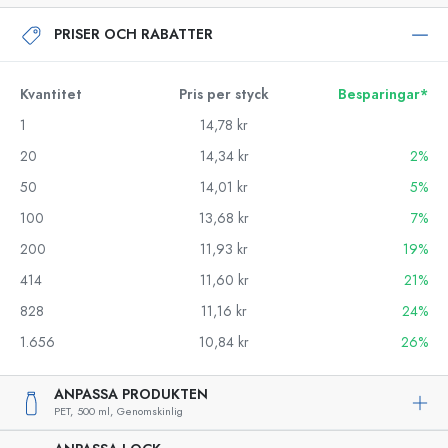
PRISER OCH RABATTER
Kvantitet
Pris per styck
Besparingar*
1
14,78 kr
20
14,34 kr
2%
50
14,01 kr
5%
100
13,68 kr
7%
200
11,93 kr
19%
414
11,60 kr
21%
828
11,16 kr
24%
1.656
10,84 kr
26%
ANPASSA PRODUKTEN
PET,
500 ml,
Genomskinlig