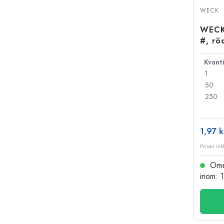
Glasflaskor
WECK
Plastflaskor
WECK
#, rö
1
50
250
1,97 k
Priser ink
Omed
inom: 