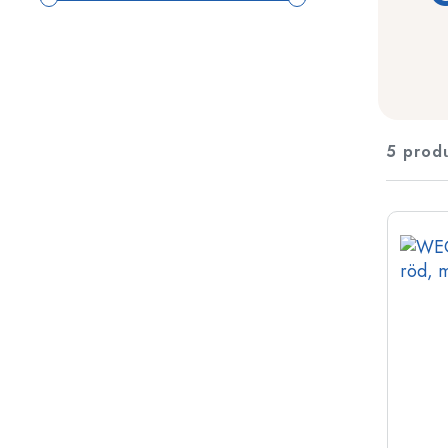
Plastbehållare
Flaskor efter användning
Lock och förslutningar
Vinäger- och oljeflaskor
Vinflaskor
Tillbehör
Ölflaskor
Dricksflaskor
5 prod
Märken
Medicinflaskor
Mjölkflaskor
REA
Spritflaskor
Nyheter
Flaskor efter form
Guide
Apoteksflaskor
Flaskor med handtag
Recepten
Flaskor med lång hals
Polygonala flaskor
Flaskor efter material