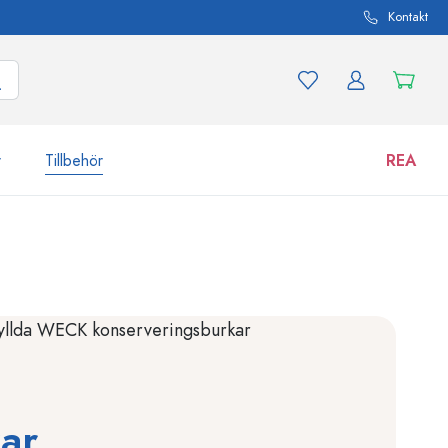
Kontakt
r
Tillbehör
REA
 och produktvarianter
Burkar
Upptäck nu
Handla nu
kar