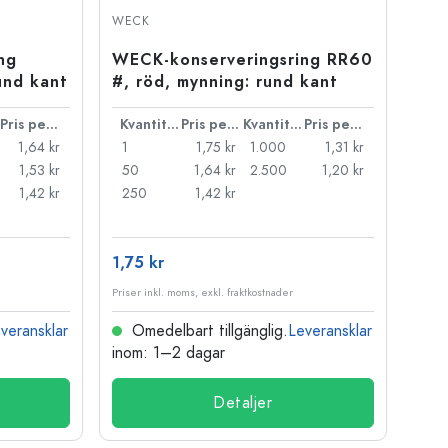
WECK
ng
WECK-konserveringsring RR60
und kant
#, röd, mynning: rund kant
Pris per styck
Kvantitet
Pris per styck
Kvantitet
Pris per styck
1,64 kr
1
1,75 kr
1.000
1,31 kr
1,53 kr
50
1,64 kr
2.500
1,20 kr
1,42 kr
250
1,42 kr
1,75 kr
Priser inkl. moms, exkl. fraktkostnader
veransklar
Omedelbart tillgänglig.
Leveransklar
inom: 1–2 dagar
Detaljer