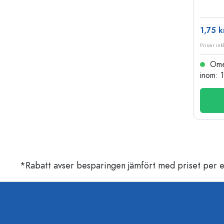
1,75 k
Priser ink
Omed
inom: 
*Rabatt avser besparingen jämfört med priset per e