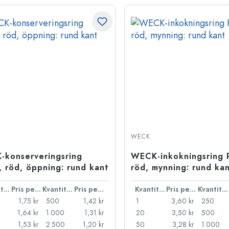
WECK
konserveringsring
WECK-inkokningsring 
 röd, öppning: rund kant
röd, mynning: rund ka
Kvantitet
Pris per styck
Kvantitet
Pris per styck
Kvantitet
Pris per styck
Kvantitet
1,75 kr
500
1,42 kr
1
3,60 kr
250
1,64 kr
1.000
1,31 kr
20
3,50 kr
500
1,53 kr
2.500
1,20 kr
50
3,28 kr
1.000