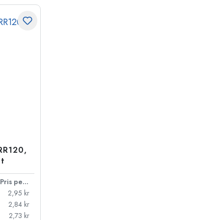
RR120,
nt
Pris per styck
2,95 kr
2,84 kr
2,73 kr