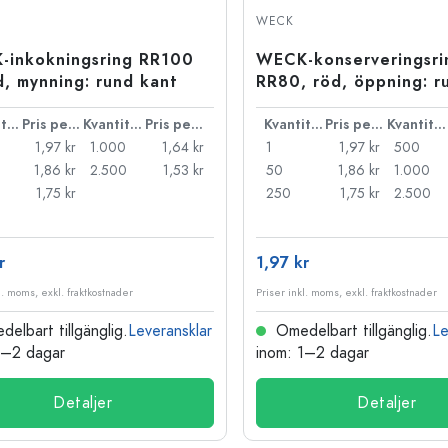
Stengodsflaskor
WECK
Aluminiumflaskor
-inkokningsring RR100
WECK-konserveringsri
d, mynning: rund kant
RR80, röd, öppning: r
Kvantitet
Pris per styck
Kvantitet
Pris per styck
Kvantitet
Pris per styck
Kvantitet
1,97 kr
1.000
1,64 kr
1
1,97 kr
500
1,86 kr
2.500
1,53 kr
50
1,86 kr
1.000
1,75 kr
250
1,75 kr
2.500
r
1,97 kr
l. moms, exkl. fraktkostnader
Priser inkl. moms, exkl. fraktkostnader
elbart tillgänglig.
Leveransklar
Omedelbart tillgänglig.
Le
1–2 dagar
inom: 1–2 dagar
Detaljer
Detaljer