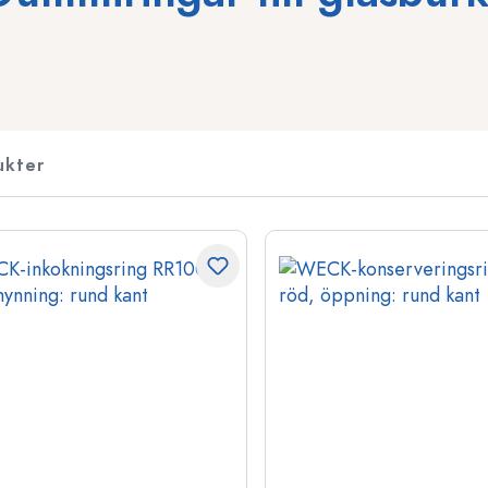
Likörflaskor
Flaskor med motiv
Juiceflaskor
Ginflaskor
Parfymflaskor
Julflaskor
Nagellacksflaskor
Alla hjärtans dag
ukter
Miniflaskor
Dekorativa flaskor
Klämflaskor
Konserveringsflaskor
Flaskor med speciell form
Cylinderflaskor
Flaskor med rund axel
Ballongflaskor
Fickpluntor
Flaskor med bred hals