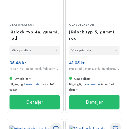
GLASOFLASKOR
GLASOFLASKOR
Jäslock typ 4a, gummi,
Jäslock typ 5, gummi,
röd
röd
Visa prislista
Visa prislista
35,46 kr
41,05 kr
P
riser inkl. moms, exkl. fraktkostnader
P
riser inkl. moms, exkl. fraktkostnader
Omedelbart
Omedelbart
tillgänglig.
Leveransklar
inom: 1–2
tillgänglig.
Leveransklar
inom: 1–2
dagar
dagar
Detaljer
Detaljer