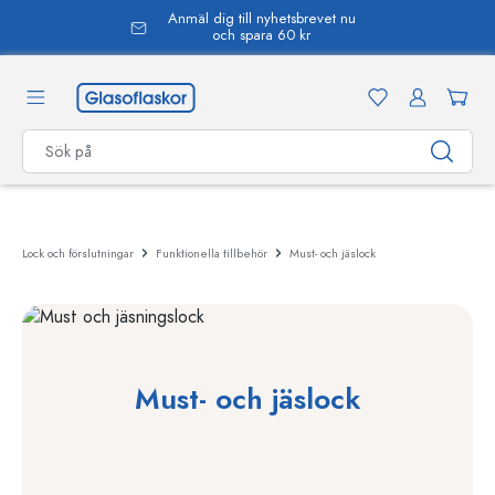
Anmäl dig till nyhetsbrevet nu
uvudinnehåll
och spara 60 kr
Lock och förslutningar
Funktionella tillbehör
Must- och jäslock
Must- och jäslock