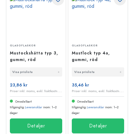
GLASOFLASKOR
GLASOFLASKOR
Mustockshätta typ 3,
Mustlock typ 4a,
gummi, röd
gummi, röd
Visa prislista
Visa prislista
23,86 kr
35,46 kr
P
riser inkl. moms, exkl. fraktkostnader
P
riser inkl. moms, exkl. fraktkostnader
Omedelbart
Omedelbart
tillgänglig.
Leveransklar
inom: 1–2
tillgänglig.
Leveransklar
inom: 1–2
dagar
dagar
Detaljer
Detaljer