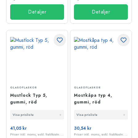
Detaljer
Detaljer
GLASOFLASKOR
GLASOFLASKOR
Mustlock Typ 5,
Mostkåpa typ 4,
gummi, röd
gummi, röd
Visa prislista
Visa prislista
41,05 kr
30,54 kr
P
riser inkl. moms, exkl. fraktkostnader
P
riser inkl. moms, exkl. fraktkostnader