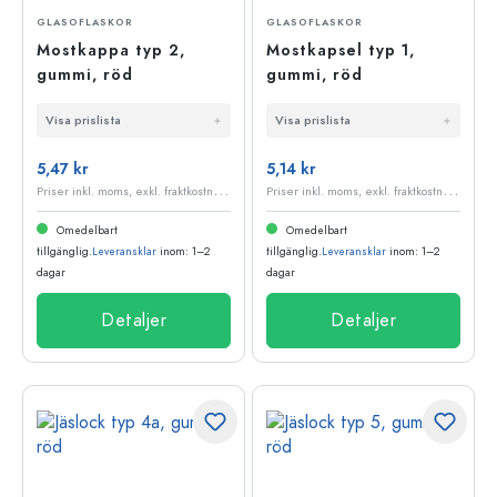
GLASOFLASKOR
GLASOFLASKOR
Mostkappa typ 2,
Mostkapsel typ 1,
gummi, röd
gummi, röd
Visa prislista
Visa prislista
5,47 kr
5,14 kr
P
riser inkl. moms, exkl. fraktkostnader
P
riser inkl. moms, exkl. fraktkostnader
Omedelbart
Omedelbart
tillgänglig.
Leveransklar
inom: 1–2
tillgänglig.
Leveransklar
inom: 1–2
dagar
dagar
Detaljer
Detaljer