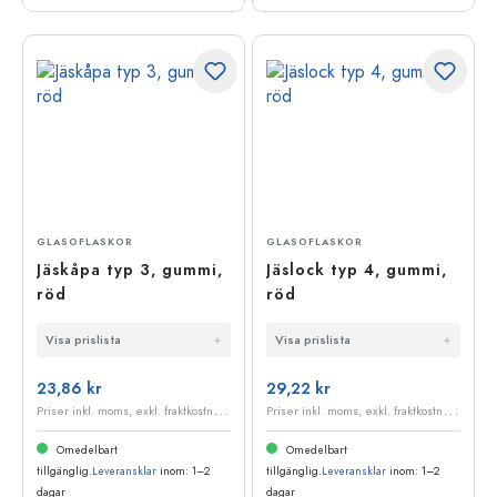
GLASOFLASKOR
GLASOFLASKOR
Jäskåpa typ 3, gummi,
Jäslock typ 4, gummi,
röd
röd
Visa prislista
Visa prislista
23,86 kr
29,22 kr
P
riser inkl. moms, exkl. fraktkostnader
P
riser inkl. moms, exkl. fraktkostnader
Omedelbart
Omedelbart
tillgänglig.
Leveransklar
inom: 1–2
tillgänglig.
Leveransklar
inom: 1–2
dagar
dagar