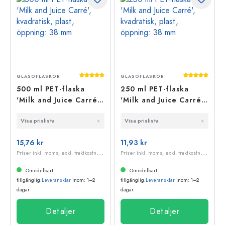
Genomsnittligt betyg på 5 av 5 stjärnor
Genomsnittli
GLASOFLASKOR
GLASOFLASKOR
500 ml PET-flaska
250 ml PET-flaska
'Milk and Juice Carré',
'Milk and Juice Carré',
kvadratisk, plast,
kvadratisk, plast,
Visa prislista
Visa prislista
öppning: 38 mm
öppning: 38 mm
15,76 kr
11,93 kr
P
riser inkl. moms, exkl. fraktkostnader
P
riser inkl. moms, exkl. fraktkostnader
Omedelbart
Omedelbart
tillgänglig.
Leveransklar
inom: 1–2
tillgänglig.
Leveransklar
inom: 1–2
dagar
dagar
Detaljer
Detaljer