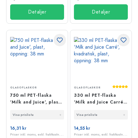
Detaljer
Detaljer
Genomsnittli
GLASOFLASKOR
GLASOFLASKOR
750 ml PET-flaska
330 ml PET-flaska
'Milk and Juice', plast,
'Milk and Juice Carré',
öppning: 38 mm
kvadratisk, plast,
Visa prislista
Visa prislista
öppning: 38 mm
16,31 kr
14,55 kr
P
riser inkl. moms, exkl. fraktkostnader
P
riser inkl. moms, exkl. fraktkostnader