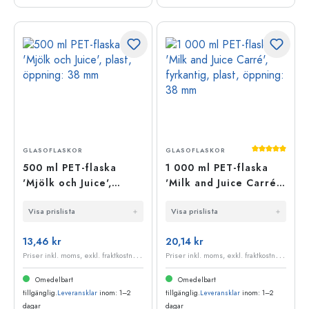
Genomsnittli
GLASOFLASKOR
GLASOFLASKOR
500 ml PET-flaska
1 000 ml PET-flaska
'Mjölk och Juice',
'Milk and Juice Carré',
plast, öppning: 38 mm
fyrkantig, plast,
Visa prislista
Visa prislista
öppning: 38 mm
13,46 kr
20,14 kr
P
riser inkl. moms, exkl. fraktkostnader
P
riser inkl. moms, exkl. fraktkostnader
Omedelbart
Omedelbart
tillgänglig.
Leveransklar
inom: 1–2
tillgänglig.
Leveransklar
inom: 1–2
dagar
dagar