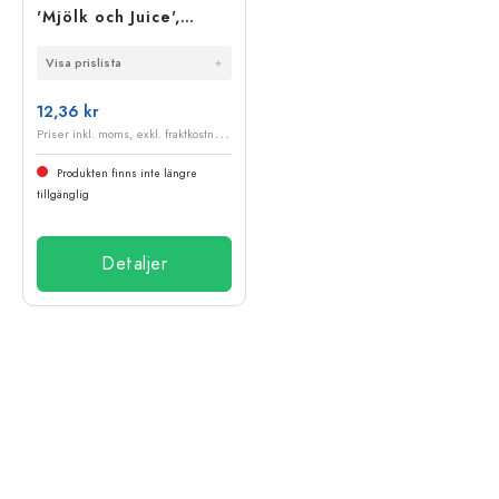
'Mjölk och Juice',
plast, öppning: 38 mm
Visa prislista
12,36 kr
P
riser inkl. moms, exkl. fraktkostnader
Produkten finns inte längre
tillgänglig
Detaljer