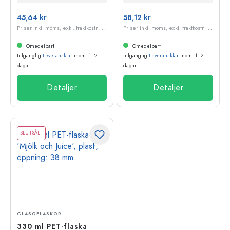
45,64 kr
58,12 kr
P
riser inkl. moms, exkl. fraktkostnader
P
riser inkl. moms, exkl. fraktkostnader
Omedelbart
Omedelbart
tillgänglig.
Leveransklar
inom: 1–2
tillgänglig.
Leveransklar
inom: 1–2
dagar
dagar
Detaljer
Detaljer
SLUTSÅLT
GLASOFLASKOR
330 ml PET-flaska