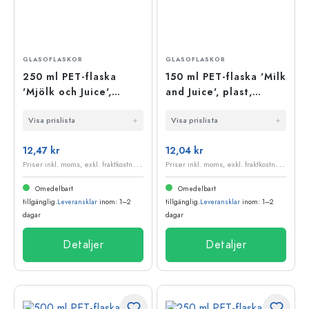
GLASOFLASKOR
GLASOFLASKOR
250 ml PET-flaska
150 ml PET-flaska 'Milk
'Mjölk och Juice',
and Juice', plast,
plast, öppning: 38 mm
öppning: 38 mm
Visa prislista
Visa prislista
12,47 kr
12,04 kr
P
riser inkl. moms, exkl. fraktkostnader
P
riser inkl. moms, exkl. fraktkostnader
Omedelbart
Omedelbart
tillgänglig.
Leveransklar
inom: 1–2
tillgänglig.
Leveransklar
inom: 1–2
dagar
dagar
Detaljer
Detaljer