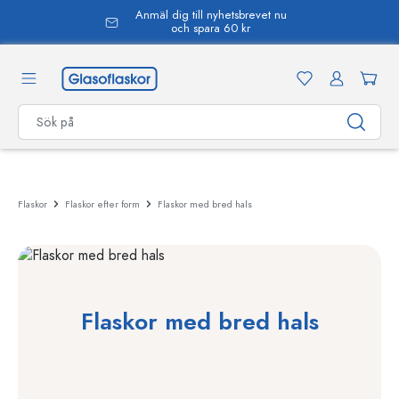
Anmäl dig till nyhetsbrevet nu
uvudinnehåll
och spara 60 kr
Flaskor
Flaskor efter form
Flaskor med bred hals
Flaskor med bred hals