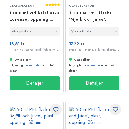
Genomsnittligt betyg på 5 av 5 stjärnor
GLASOFLASKOR
GLASOFLASKOR
1.000 ml vid halsflaska
1.000 ml PET-flaska
Lorenzo, öppning:
'Mjölk och Juice',
Twist-Off (TO 48)
plast, öppning: 38 mm
Visa prislista
Visa prislista
18,61 kr
17,29 kr
P
riser inkl. moms, exkl. fraktkostnader
P
riser inkl. moms, exkl. fraktkostnader
Omedelbart
Omedelbart
tillgänglig.
Leveransklar
inom: 1–2
tillgänglig.
Leveransklar
inom: 1–2
dagar
dagar
Detaljer
Detaljer