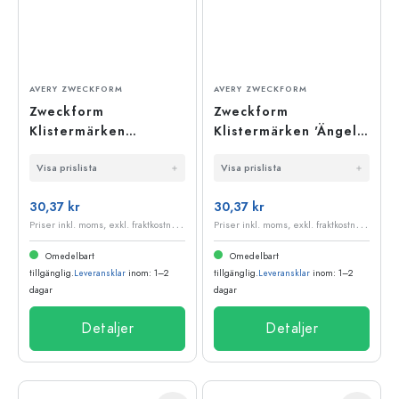
AVERY ZWECKFORM
AVERY ZWECKFORM
Zweckform
Zweckform
Klistermärken
Klistermärken 'Ängel',
'Alfabet', plast, svart
papper, guld
Visa prislista
Visa prislista
30,37 kr
30,37 kr
P
riser inkl. moms, exkl. fraktkostnader
P
riser inkl. moms, exkl. fraktkostnader
Omedelbart
Omedelbart
tillgänglig.
Leveransklar
inom: 1–2
tillgänglig.
Leveransklar
inom: 1–2
dagar
dagar
Detaljer
Detaljer