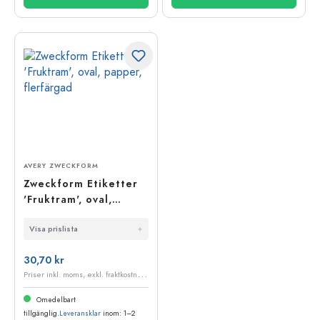
AVERY ZWECKFORM
Zweckform Etiketter
'Fruktram', oval,
papper, flerfärgad
Visa prislista
30,70 kr
P
riser inkl. moms, exkl. fraktkostnader
Omedelbart
tillgänglig.
Leveransklar
inom: 1–2