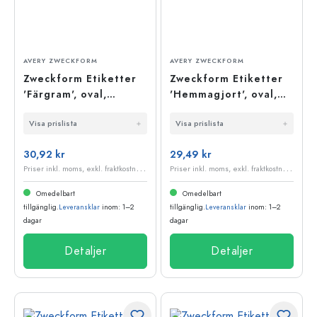
AVERY ZWECKFORM
AVERY ZWECKFORM
Zweckform Etiketter
Zweckform Etiketter
'Färgram', oval,
'Hemmagjort', oval,
papper, flerfärgad
papper, flerfärgad
Visa prislista
Visa prislista
30,92 kr
29,49 kr
P
riser inkl. moms, exkl. fraktkostnader
P
riser inkl. moms, exkl. fraktkostnader
Omedelbart
Omedelbart
tillgänglig.
Leveransklar
inom: 1–2
tillgänglig.
Leveransklar
inom: 1–2
dagar
dagar
Detaljer
Detaljer