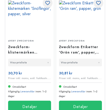
AVERY ZWECKFORM
AVERY ZWECKFORM
Zweckform-
Zweckform Etiketter
klistermärken
'Grön ram', papper,
'Snöflingor', papper,
grön
Visa prislista
Visa prislista
silver
30,70 kr
30,81 kr
P
riser inkl. moms, exkl. fraktkostnader
P
riser inkl. moms, exkl. fraktkostnader
Omedelbart
Omedelbart
tillgänglig.
Leveransklar
inom: 1–2
tillgänglig.
Leveransklar
inom: 1–2
dagar
dagar
Detaljer
Detaljer