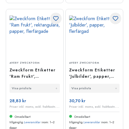
AVERY ZWECKFORM
AVERY ZWECKFORM
Zweckform Etiketter
Zweckform Etiketter
'Ram Frukt',
'Julbilder', papper,
rektangulära, papper,
flerfärgad
Visa prislista
Visa prislista
flerfärgade
28,83 kr
30,70 kr
P
riser inkl. moms, exkl. fraktkostnader
P
riser inkl. moms, exkl. fraktkostnader
Omedelbart
Omedelbart
tillgänglig.
Leveransklar
inom: 1–2
tillgänglig.
Leveransklar
inom: 1–2
dagar
dagar