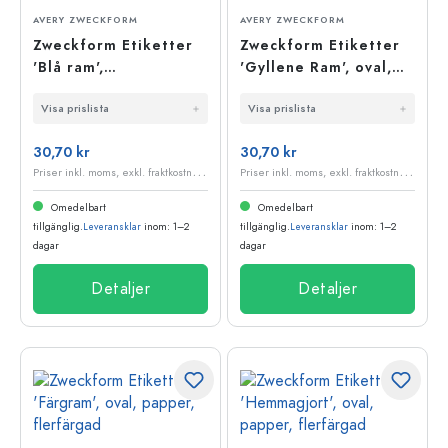
AVERY ZWECKFORM
AVERY ZWECKFORM
Zweckform Etiketter
Zweckform Etiketter
'Blå ram',
'Gyllene Ram', oval,
rektangulära, papper,
papper, vit-guld
Visa prislista
Visa prislista
vit-blå
30,70 kr
30,70 kr
P
riser inkl. moms, exkl. fraktkostnader
P
riser inkl. moms, exkl. fraktkostnader
Omedelbart
Omedelbart
tillgänglig.
Leveransklar
inom: 1–2
tillgänglig.
Leveransklar
inom: 1–2
dagar
dagar
Detaljer
Detaljer