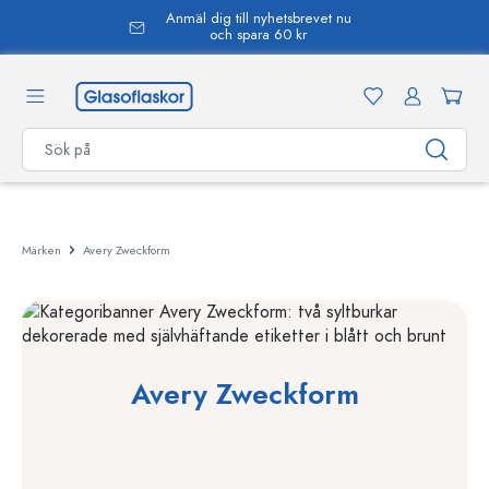
Anmäl dig till nyhetsbrevet nu
uvudinnehåll
och spara 60 kr
Märken
Avery Zweckform
Avery Zweckform