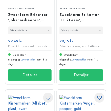
AVERY ZWECKFORM
AVERY ZWECKFORM
Zweckform Etiketter
Zweckform Etiketter
'Johannisbeeren',
'Frukt-ram',
rektangulära, papper,
rektangulära, papper,
Visa prislista
Visa prislista
flerfärgade
flerfärgade
29,49 kr
29,16 kr
P
riser inkl. moms, exkl. fraktkostnader
P
riser inkl. moms, exkl. fraktkostnader
Omedelbart
Omedelbart
tillgänglig.
Leveransklar
inom: 1–2
tillgänglig.
Leveransklar
inom: 1–2
dagar
dagar
Detaljer
Detaljer