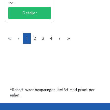
dagar
Detaljer
Sida
Sida
Sida
Sida
1
2
3
4
*Rabatt avser besparingen jämfört med priset per
enhet.