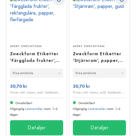
AVERY ZWECKFORM
AVERY ZWECKFORM
Zweckform Etiketter
Zweckform Etiketter
'Färgglada frukter',
'Stjärnram', papper,
rektangulära, papper,
guld
Visa prislista
Visa prislista
flerfärgade
30,70 kr
30,70 kr
P
riser inkl. moms, exkl. fraktkostnader
P
riser inkl. moms, exkl. fraktkostnader
Omedelbart
Omedelbart
tillgänglig.
Leveransklar
inom: 1–2
tillgänglig.
Leveransklar
inom: 1–2
dagar
dagar
Detaljer
Detaljer