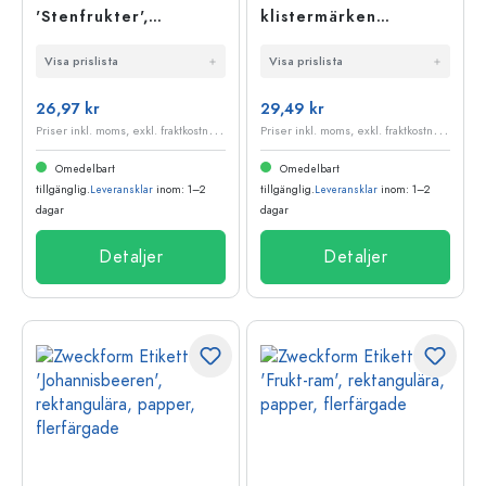
'Stenfrukter',
klistermärken
rektangulära, papper,
'Stjärnor', papper,
Visa prislista
Visa prislista
flerfärgade
guld
26,97 kr
29,49 kr
P
riser inkl. moms, exkl. fraktkostnader
P
riser inkl. moms, exkl. fraktkostnader
Omedelbart
Omedelbart
tillgänglig.
Leveransklar
inom: 1–2
tillgänglig.
Leveransklar
inom: 1–2
dagar
dagar
Detaljer
Detaljer