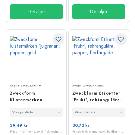
Detaljer
Detaljer
AVERY ZWECKFORM
AVERY ZWECKFORM
Zweckform
Zweckform Etiketter
Klistermärken
'Frukt', rektangulära,
'Julgranar', papper,
papper, flerfärgade
Visa prislista
Visa prislista
guld
29,49 kr
30,70 kr
P
riser inkl. moms, exkl. fraktkostnader
P
riser inkl. moms, exkl. fraktkostnader