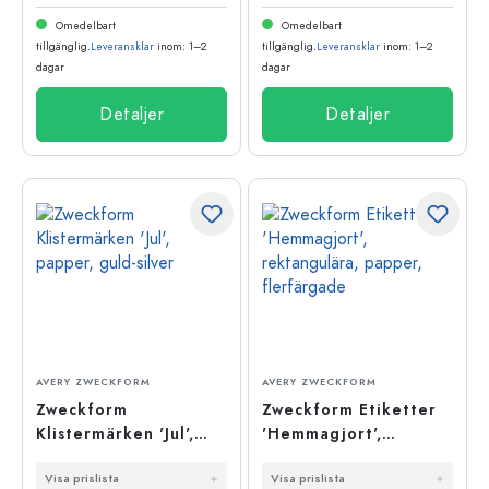
Omedelbart
Omedelbart
tillgänglig.
Leveransklar
inom: 1–2
tillgänglig.
Leveransklar
inom: 1–2
dagar
dagar
Detaljer
Detaljer
AVERY ZWECKFORM
AVERY ZWECKFORM
Zweckform
Zweckform Etiketter
Klistermärken 'Jul',
'Hemmagjort',
papper, guld-silver
rektangulära, papper,
Visa prislista
Visa prislista
flerfärgade