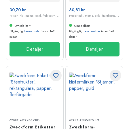
30,70 kr
30,81 kr
P
riser inkl. moms, exkl. fraktkostnader
P
riser inkl. moms, exkl. fraktkostnader
Omedelbart
Omedelbart
tillgänglig.
Leveransklar
inom: 1–2
tillgänglig.
Leveransklar
inom: 1–2
dagar
dagar
Detaljer
Detaljer
AVERY ZWECKFORM
AVERY ZWECKFORM
Zweckform Etiketter
Zweckform-