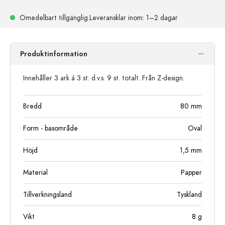
Omedelbart tillgänglig.
Leveransklar
inom: 1–2 dagar
Produktinformation
Innehåller 3 ark á 3 st. d.v.s. 9 st. totalt. Från Z-design.
Bredd
80
mm
Form - basområde
Oval
Höjd
1,5
mm
Material
Papper
Tillverkningsland
Tyskland
Vikt
8
g