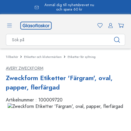
Anmäl dig till nyhetsbrevet nu
uvudinnehåll
och spara 60 kr
Tillbehör
Etiketter och klistermärken
Etiketter för syltning
AVERY ZWECKFORM
Zweckform Etiketter 'Färgram', oval,
papper, flerfärgad
Artikelnummer :
100009720