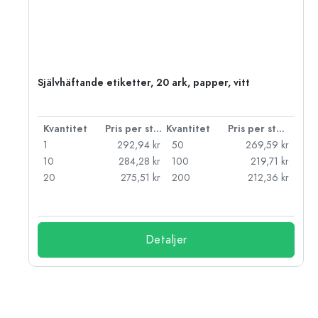
Självhäftande etiketter, 20 ark, papper, vitt
 styck
Kvantitet
Pris per styck
Kvantitet
Pris per styck
kr
1
292,94 kr
50
269,59 kr
kr
10
284,28 kr
100
219,71 kr
kr
20
275,51 kr
200
212,36 kr
Detaljer