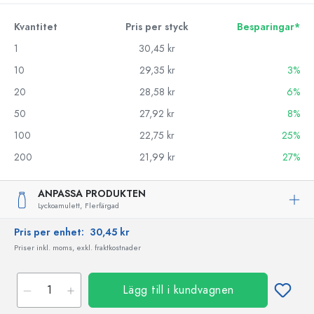
Kvantitet
Pris per styck
Besparingar*
1
30,45 kr
10
29,35 kr
3%
20
28,58 kr
6%
50
27,92 kr
8%
100
22,75 kr
25%
200
21,99 kr
27%
ANPASSA PRODUKTEN
Lyckoamulett,
Flerfärgad
Pris per enhet:
30,45 kr
Priser inkl. moms, exkl. fraktkostnader
Lägg till i kundvagnen