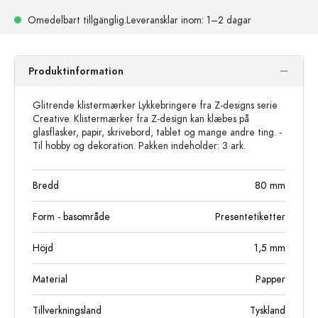
Omedelbart tillgänglig.
Leveransklar
inom: 1–2 dagar
Produktinformation
Glitrende klistermærker Lykkebringere fra Z-designs serie
Creative. Klistermærker fra Z-design kan klæbes på
glasflasker, papir, skrivebord, tablet og mange andre ting. -
Til hobby og dekoration. Pakken indeholder: 3 ark.
Bredd
80
mm
Form - basområde
Presentetiketter
Höjd
1,5
mm
Material
Papper
Tillverkningsland
Tyskland