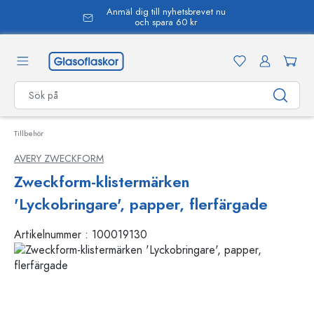
Anmäl dig till nyhetsbrevet nu
uvudinnehåll
och spara 60 kr
Tillbehör
AVERY ZWECKFORM
Zweckform-klistermärken
'Lyckobringare', papper, flerfärgade
Artikelnummer :
100019130