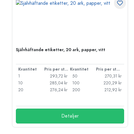
Självhäftande etiketter, 20 ark, papper, vitt
 styck
Kvantitet
Pris per styck
Kvantitet
Pris per styck
kr
1
293,72 kr
50
270,31 kr
kr
10
285,04 kr
100
220,29 kr
kr
20
276,24 kr
200
212,92 kr
Detaljer