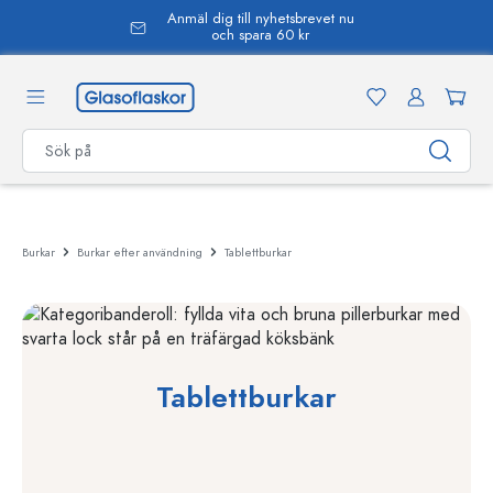
Anmäl dig till nyhetsbrevet nu
uvudinnehåll
och spara 60 kr
Burkar
Burkar efter användning
Tablettburkar
Tablettburkar