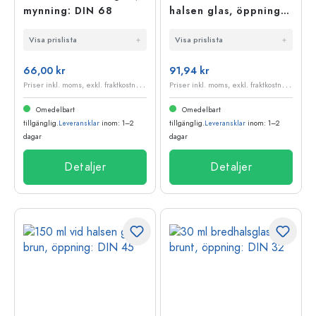
mynning: DIN 68
halsen glas, öppning:
DIN 68
Visa prislista
Visa prislista
66,00 kr
91,94 kr
P
riser inkl. moms, exkl. fraktkostnader
P
riser inkl. moms, exkl. fraktkostnader
Omedelbart
Omedelbart
tillgänglig.
Leveransklar
inom: 1–2
tillgänglig.
Leveransklar
inom: 1–2
dagar
dagar
Detaljer
Detaljer