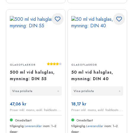
Genomsnittligt betyg på 4 av 5 stjärnor
GLASOFLASKOR
GLASOFLASKOR
500 ml vid halsglas,
50 ml vid halsglas,
mynning: DIN 55
mynning: DIN 40
Visa prislista
Visa prislista
47,06 kr
18,17 kr
P
riser inkl. moms, exkl. fraktkostnader
P
riser inkl. moms, exkl. fraktkostnader
Omedelbart
Omedelbart
tillgänglig.
Leveransklar
inom: 1–2
tillgänglig.
Leveransklar
inom: 1–2
dagar
dagar