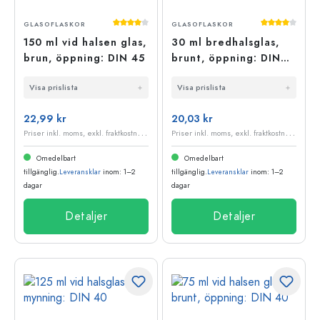
Genomsnittligt betyg på 4 av 5 stjärnor
Genomsnittli
GLASOFLASKOR
GLASOFLASKOR
150 ml vid halsen glas,
30 ml bredhalsglas,
brun, öppning: DIN 45
brunt, öppning: DIN
32
Visa prislista
Visa prislista
22,99 kr
20,03 kr
P
riser inkl. moms, exkl. fraktkostnader
P
riser inkl. moms, exkl. fraktkostnader
Omedelbart
Omedelbart
tillgänglig.
Leveransklar
inom: 1–2
tillgänglig.
Leveransklar
inom: 1–2
dagar
dagar
Detaljer
Detaljer