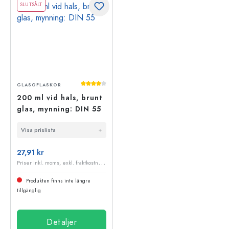
SLUTSÅLT
Genomsnittligt betyg på 4 av 5 stjärnor
GLASOFLASKOR
200 ml vid hals, brunt
glas, mynning: DIN 55
Visa prislista
27,91 kr
P
riser inkl. moms, exkl. fraktkostnader
Produkten finns inte längre
tillgänglig
Detaljer