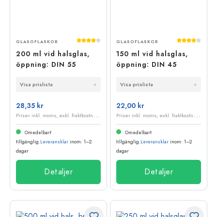
Genomsnittligt betyg på 4 av 5 stjärnor
Genomsnittli
GLASOFLASKOR
GLASOFLASKOR
200 ml vid halsglas,
150 ml vid halsglas,
öppning: DIN 55
öppning: DIN 45
Visa prislista
Visa prislista
28,35 kr
22,00 kr
P
riser inkl. moms, exkl. fraktkostnader
P
riser inkl. moms, exkl. fraktkostnader
Omedelbart
Omedelbart
tillgänglig.
Leveransklar
inom: 1–2
tillgänglig.
Leveransklar
inom: 1–2
dagar
dagar
Detaljer
Detaljer