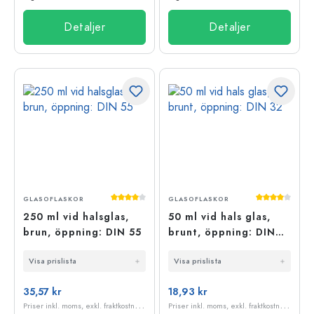
Detaljer
Detaljer
Genomsnittligt betyg på 4 av 5 stjärnor
Genomsnittli
GLASOFLASKOR
GLASOFLASKOR
250 ml vid halsglas,
50 ml vid hals glas,
brun, öppning: DIN 55
brunt, öppning: DIN
32
Visa prislista
Visa prislista
35,57 kr
18,93 kr
P
riser inkl. moms, exkl. fraktkostnader
P
riser inkl. moms, exkl. fraktkostnader