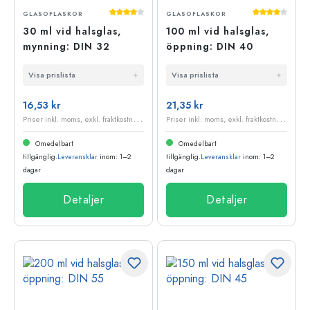
Genomsnittligt betyg på 4 av 5 stjärnor
Genomsnittli
GLASOFLASKOR
GLASOFLASKOR
30 ml vid halsglas,
100 ml vid halsglas,
mynning: DIN 32
öppning: DIN 40
Visa prislista
Visa prislista
16,53 kr
21,35 kr
P
riser inkl. moms, exkl. fraktkostnader
P
riser inkl. moms, exkl. fraktkostnader
Omedelbart
Omedelbart
tillgänglig.
Leveransklar
inom: 1–2
tillgänglig.
Leveransklar
inom: 1–2
dagar
dagar
Detaljer
Detaljer