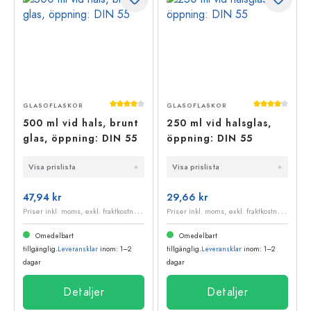
Genomsnittligt betyg på 4 av 5 stjärnor
Genomsnittli
GLASOFLASKOR
GLASOFLASKOR
500 ml vid hals, brunt
250 ml vid halsglas,
glas, öppning: DIN 55
öppning: DIN 55
Visa prislista
Visa prislista
47,94 kr
29,66 kr
P
riser inkl. moms, exkl. fraktkostnader
P
riser inkl. moms, exkl. fraktkostnader
Omedelbart
Omedelbart
tillgänglig.
Leveransklar
inom: 1–2
tillgänglig.
Leveransklar
inom: 1–2
dagar
dagar
Detaljer
Detaljer