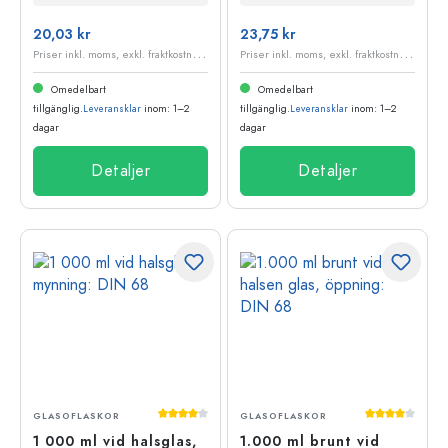
20,03 kr
23,75 kr
P
riser inkl. moms, exkl. fraktkostnader
P
riser inkl. moms, exkl. fraktkostnader
Omedelbart
Omedelbart
tillgänglig.
Leveransklar
inom: 1–2
tillgänglig.
Leveransklar
inom: 1–2
dagar
dagar
Detaljer
Detaljer
Genomsnittligt betyg på 4 av 5 stjärnor
Genomsnittli
GLASOFLASKOR
GLASOFLASKOR
1 000 ml vid halsglas,
1.000 ml brunt vid