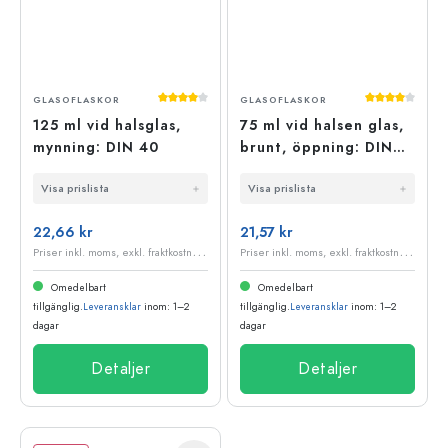
Genomsnittligt betyg på 4 av 5 stjärnor
Genomsnittli
GLASOFLASKOR
GLASOFLASKOR
125 ml vid halsglas,
75 ml vid halsen glas,
mynning: DIN 40
brunt, öppning: DIN
40
Visa prislista
Visa prislista
22,66 kr
21,57 kr
P
riser inkl. moms, exkl. fraktkostnader
P
riser inkl. moms, exkl. fraktkostnader
Omedelbart
Omedelbart
tillgänglig.
Leveransklar
inom: 1–2
tillgänglig.
Leveransklar
inom: 1–2
dagar
dagar
Detaljer
Detaljer