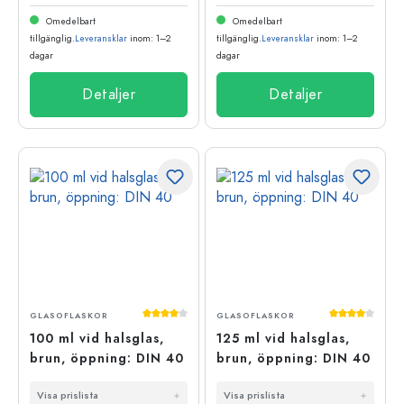
Omedelbart
Omedelbart
tillgänglig.
Leveransklar
inom: 1–2
tillgänglig.
Leveransklar
inom: 1–2
dagar
dagar
Detaljer
Detaljer
Genomsnittligt betyg på 4 av 5 stjärnor
Genomsnittli
GLASOFLASKOR
GLASOFLASKOR
100 ml vid halsglas,
125 ml vid halsglas,
brun, öppning: DIN 40
brun, öppning: DIN 40
Visa prislista
Visa prislista