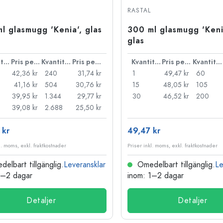
Stengodsflaskor
RASTAL
Aluminiumflaskor
l glasmugg 'Kenia', glas
300 ml glasmugg 'Kenia
glas
Kvantitet
Pris per styck
Kvantitet
Pris per styck
Kvantitet
Pris per styck
Kvantitet
42,36 kr
240
31,74 kr
1
49,47 kr
60
41,16 kr
504
30,76 kr
15
48,05 kr
105
39,95 kr
1.344
29,77 kr
30
46,52 kr
200
39,08 kr
2.688
25,50 kr
 kr
49,47 kr
l. moms, exkl. fraktkostnader
Priser inkl. moms, exkl. fraktkostnader
elbart tillgänglig.
Leveransklar
Omedelbart tillgänglig.
Le
1–2 dagar
inom: 1–2 dagar
Detaljer
Detaljer