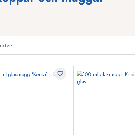
Likörflaskor
Flaskor med motiv
Juiceflaskor
Ginflaskor
Parfymflaskor
Julflaskor
Nagellacksflaskor
Alla hjärtans dag
ukter
Miniflaskor
Dekorativa flaskor
Klämflaskor
Konserveringsflaskor
Flaskor med speciell form
Cylinderflaskor
Flaskor med rund axel
Ballongflaskor
Fickpluntor
Flaskor med bred hals