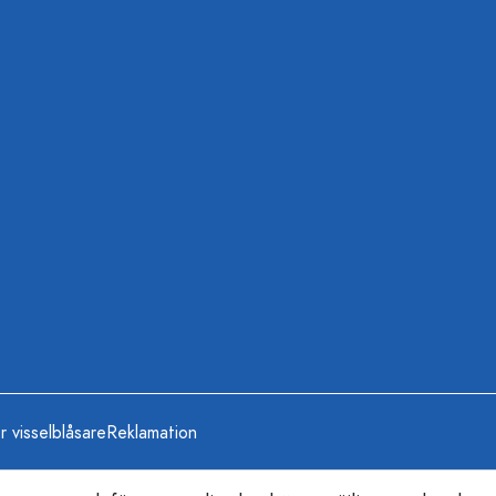
r visselblåsare
Reklamation