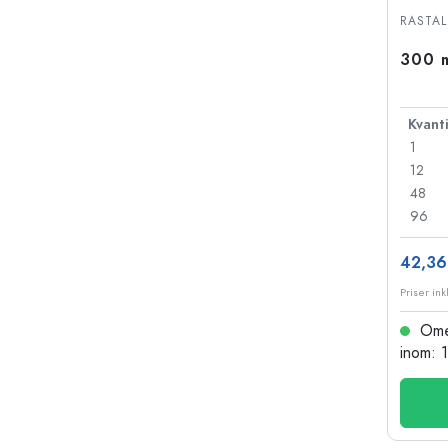
Glasflaskor
RASTAL
Plastflaskor
300 m
1
12
48
96
42,36
Priser ink
Omed
inom: 