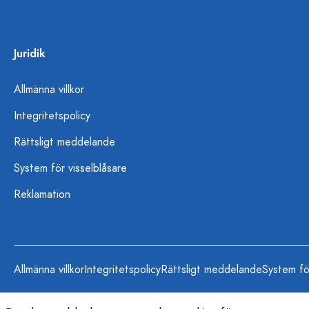
Juridik
Allmänna villkor
Integritetspolicy
Rättsligt meddelande
System för visselblåsare
Reklamation
Allmänna villkor
Integritetspolicy
Rättsligt meddelande
System fö