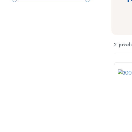
Plastbehållare
Flaskor efter användning
Lock och förslutningar
Vinäger- och oljeflaskor
Vinflaskor
Tillbehör
Ölflaskor
Dricksflaskor
2 prod
Märken
Medicinflaskor
Mjölkflaskor
REA
Spritflaskor
Nyheter
Flaskor efter form
Guide
Apoteksflaskor
Flaskor med handtag
Recepten
Flaskor med lång hals
Polygonala flaskor
Flaskor efter material