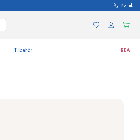
Kontakt
r
Tillbehör
REA
 och produktvarianter
Burkar
Upptäck nu
Handla nu