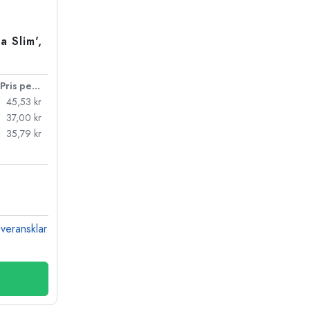
 Slim',
Pris per styck
45,53 kr
37,00 kr
35,79 kr
veransklar