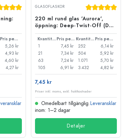
omsnittligt betyg på 5 av 5 stjärnor
Genomsnittligt betyg p
GLASOFLASKOR
ning:
220 ml rund glas 'Aurora',
öppning: Deep-Twist-Off (DTO
66)
Pris per styck
Kvantitet
Pris per styck
Kvantitet
Pris per styck
5,26 kr
1
7,45 kr
252
6,14 kr
4,93 kr
21
7,34 kr
504
5,92 kr
4,60 kr
63
7,24 kr
1.071
5,70 kr
4,27 kr
105
6,91 kr
3.432
4,82 kr
7,45 kr
Priser inkl. moms, exkl. fraktkostnader
veransklar
Omedelbart tillgänglig.
Leveransklar
inom: 1–2 dagar
Detaljer