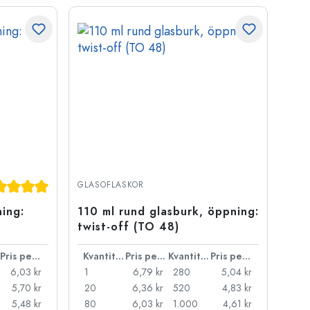
omsnittligt betyg på 5 av 5 stjärnor
GLASOFLASKOR
ning:
110 ml rund glasburk, öppning:
twist-off (TO 48)
Pris per styck
Kvantitet
Pris per styck
Kvantitet
Pris per styck
6,03 kr
1
6,79 kr
280
5,04 kr
5,70 kr
20
6,36 kr
520
4,83 kr
5,48 kr
80
6,03 kr
1.000
4,61 kr