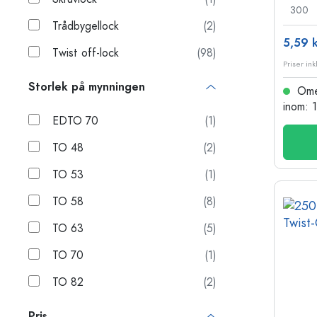
300
Trådbygellock
(2)
5,59 k
Twist off-lock
(98)
Priser ink
Storlek på mynningen
Omed
inom: 
EDTO 70
(1)
TO 48
(2)
TO 53
(1)
TO 58
(8)
TO 63
(5)
TO 70
(1)
TO 82
(2)
Pris