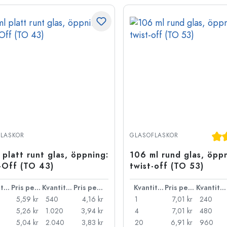
Gen
LASKOR
GLASOFLASKOR
 platt runt glas, öppning:
106 ml rund glas, öpp
-Off (TO 43)
twist-off (TO 53)
Kvantitet
Pris per styck
Kvantitet
Pris per styck
Kvantitet
Pris per styck
Kvantitet
5,59 kr
540
4,16 kr
1
7,01 kr
240
5,26 kr
1.020
3,94 kr
4
7,01 kr
480
5,04 kr
2.040
3,83 kr
20
6,91 kr
960