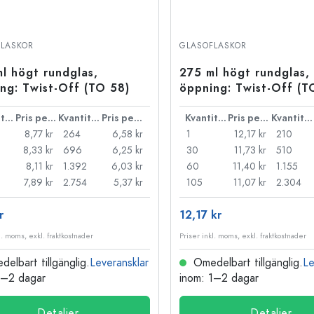
LASKOR
GLASOFLASKOR
l högt rundglas,
275 ml högt rundglas,
ng: Twist-Off (TO 58)
öppning: Twist-Off (T
Kvantitet
Pris per styck
Kvantitet
Pris per styck
Kvantitet
Pris per styck
Kvantitet
8,77 kr
264
6,58 kr
1
12,17 kr
210
8,33 kr
696
6,25 kr
30
11,73 kr
510
8,11 kr
1.392
6,03 kr
60
11,40 kr
1.155
7,89 kr
2.754
5,37 kr
105
11,07 kr
2.304
r
12,17 kr
l. moms, exkl. fraktkostnader
Priser inkl. moms, exkl. fraktkostnader
elbart tillgänglig.
Leveransklar
Omedelbart tillgänglig.
Le
1–2 dagar
inom: 1–2 dagar
Detaljer
Detaljer