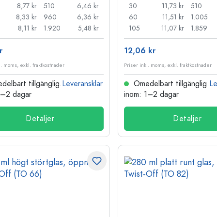
8,77 kr
510
6,46 kr
30
11,73 kr
510
8,33 kr
960
6,36 kr
60
11,51 kr
1.005
8,11 kr
1.920
5,48 kr
105
11,07 kr
1.859
r
12,06 kr
l. moms, exkl. fraktkostnader
Priser inkl. moms, exkl. fraktkostnader
elbart tillgänglig.
Leveransklar
Omedelbart tillgänglig.
Le
1–2 dagar
inom: 1–2 dagar
Detaljer
Detaljer