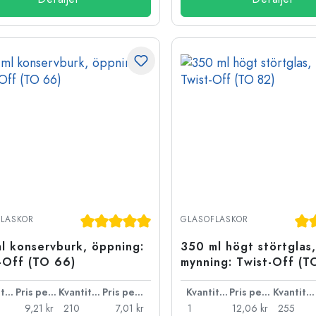
Genomsnittligt betyg på 5 av 5 stjärnor
Gen
LASKOR
GLASOFLASKOR
l konservburk, öppning:
350 ml högt störtglas,
-Off (TO 66)
mynning: Twist-Off (T
Kvantitet
Pris per styck
Kvantitet
Pris per styck
Kvantitet
Pris per styck
Kvantitet
9,21 kr
210
7,01 kr
1
12,06 kr
255