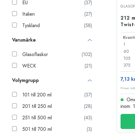
EU
(37)
Glasflaskor
GLASOF
Plastflaskor
Italien
(27)
212 m
Twist
Tyskland
(58)
Varumärke
1
60
Glasoflaskor
(102)
105
375
WECK
(21)
7,13 k
Volymgrupp
Priser ink
101 till 200 ml
(37)
Omed
201 till 250 ml
(28)
inom: 
251 till 500 ml
(43)
501 till 700 ml
(3)