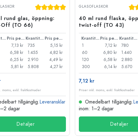
Stengodsflaskor
Genomsnittligt betyg på 5 av 5 stjärnor
Gen
LASKOR
GLASOFLASKOR
Aluminiumflaskor
l rund glas, öppning:
40 ml rund flaska, öpp
-Off (TO 66)
twist-off (TO 43)
Kvantitet
Pris per styck
Kvantitet
Pris per styck
Kvantitet
Pris per styck
Kvantitet
7,13 kr
735
5,15 kr
1
7,12 kr
780
6,58 kr
1.455
4,82 kr
60
6,80 kr
1.440
6,25 kr
2.910
4,49 kr
120
6,58 kr
2.880
5,81 kr
5.808
4,27 kr
300
6,14 kr
5.670
r
7,12 kr
l. moms, exkl. fraktkostnader
Priser inkl. moms, exkl. fraktkostnader
elbart tillgänglig.
Leveransklar
Omedelbart tillgänglig.
Le
1–2 dagar
inom: 1–2 dagar
Detaljer
Detaljer