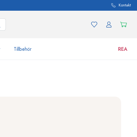
Kontakt
r
Tillbehör
REA
 och produktvarianter
Burkar
Upptäck nu
Handla nu