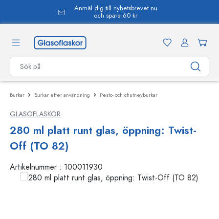
Anmäl dig till nyhetsbrevet nu
uvudinnehåll
och spara 60 kr
Burkar
Burkar efter användning
Pesto- och chutneyburkar
GLASOFLASKOR
280 ml platt runt glas, öppning: Twist-
Off (TO 82)
Artikelnummer :
100011930