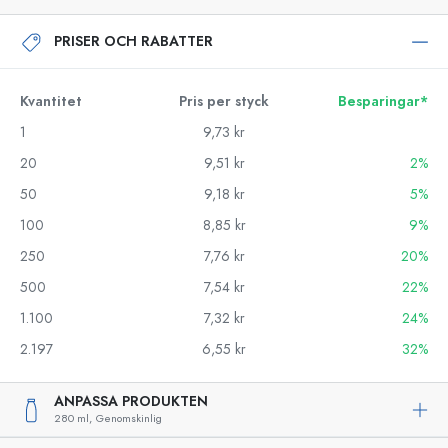
PRISER OCH RABATTER
Kvantitet
Pris per styck
Besparingar*
1
9,73 kr
20
9,51 kr
2%
50
9,18 kr
5%
100
8,85 kr
9%
250
7,76 kr
20%
500
7,54 kr
22%
1.100
7,32 kr
24%
2.197
6,55 kr
32%
ANPASSA PRODUKTEN
280 ml,
Genomskinlig