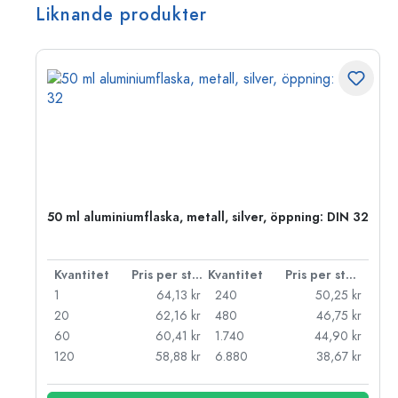
Liknande produkter
 PP
50 ml aluminiumflaska, metall, silver, öppning: DIN 32
 styck
Kvantitet
Pris per styck
Kvantitet
Pris per styck
kr
1
64,13 kr
240
50,25 kr
kr
20
62,16 kr
480
46,75 kr
kr
60
60,41 kr
1.740
44,90 kr
kr
120
58,88 kr
6.880
38,67 kr