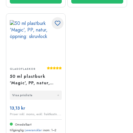
Genomsnittligt betyg på 5 av 5 stjärnor
GLASOFLASKOR
50 ml plastburk
'Magic', PP, natur,
öppning: skruvlock
Visa prislista
13,13 kr
P
riser inkl. moms, exkl. fraktkostnader
Omedelbart
tillgänglig.
Leveransklar
inom: 1–2