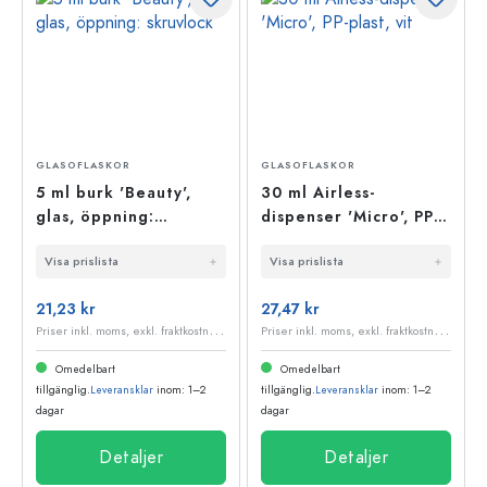
GLASOFLASKOR
GLASOFLASKOR
5 ml burk 'Beauty',
30 ml Airless-
glas, öppning:
dispenser 'Micro', PP-
skruvlock
plast, vit
Visa prislista
Visa prislista
21,23 kr
27,47 kr
P
riser inkl. moms, exkl. fraktkostnader
P
riser inkl. moms, exkl. fraktkostnader
Omedelbart
Omedelbart
tillgänglig.
Leveransklar
inom: 1–2
tillgänglig.
Leveransklar
inom: 1–2
dagar
dagar
Detaljer
Detaljer