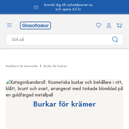
Anmäl dig till nyhetsbrevet nu
uvudinnehåll
och spara 60 kr
Behållare för kosmetika
Burkar för krämer
Burkar för krämer