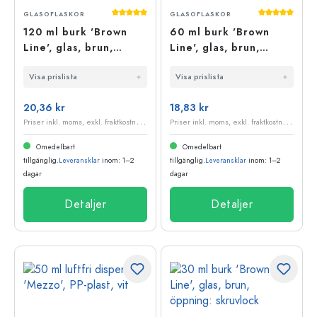
Genomsnittligt betyg på 5 av 5 stjärnor
Genomsnittli
GLASOFLASKOR
GLASOFLASKOR
120 ml burk 'Brown
60 ml burk 'Brown
Line', glas, brun,
Line', glas, brun,
öppning: skruvlock
öppning: skruvlock
Visa prislista
Visa prislista
20,36 kr
18,83 kr
P
riser inkl. moms, exkl. fraktkostnader
P
riser inkl. moms, exkl. fraktkostnader
Omedelbart
Omedelbart
tillgänglig.
Leveransklar
inom: 1–2
tillgänglig.
Leveransklar
inom: 1–2
dagar
dagar
Detaljer
Detaljer