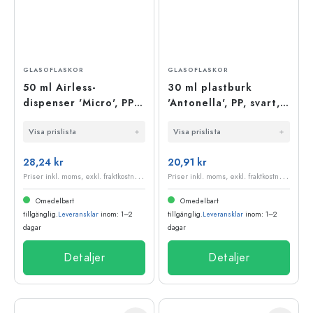
GLASOFLASKOR
GLASOFLASKOR
50 ml Airless-
30 ml plastburk
dispenser 'Micro', PP-
'Antonella', PP, svart,
plast, vit
öppning: skruvlock
Visa prislista
Visa prislista
28,24 kr
20,91 kr
P
riser inkl. moms, exkl. fraktkostnader
P
riser inkl. moms, exkl. fraktkostnader
Omedelbart
Omedelbart
tillgänglig.
Leveransklar
inom: 1–2
tillgänglig.
Leveransklar
inom: 1–2
dagar
dagar
Detaljer
Detaljer