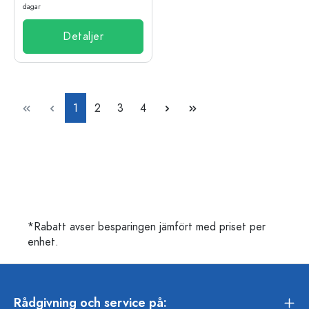
dagar
Detaljer
Sida
Sida
Sida
Sida
1
2
3
4
*Rabatt avser besparingen jämfört med priset per
enhet.
Rådgivning och service på: