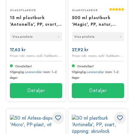
Genomsnittli
GLASOFLASKOR
GLASOFLASKOR
15 ml plastburk
500 ml plastburk
'Antonella', PP, svart,
'Magic', PP, natur,
öppning: skruvlock
öppning: skruvlock
Visa prislista
Visa prislista
17,62 kr
27,92 kr
P
riser inkl. moms, exkl. fraktkostnader
P
riser inkl. moms, exkl. fraktkostnader
Omedelbart
Omedelbart
tillgänglig.
Leveransklar
inom: 1–2
tillgänglig.
Leveransklar
inom: 1–2
dagar
dagar
Detaljer
Detaljer