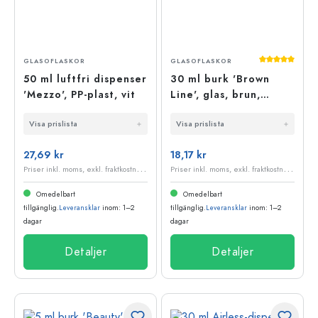
Genomsnittli
GLASOFLASKOR
GLASOFLASKOR
50 ml luftfri dispenser
30 ml burk 'Brown
'Mezzo', PP-plast, vit
Line', glas, brun,
öppning: skruvlock
Visa prislista
Visa prislista
27,69 kr
18,17 kr
P
riser inkl. moms, exkl. fraktkostnader
P
riser inkl. moms, exkl. fraktkostnader
Omedelbart
Omedelbart
tillgänglig.
Leveransklar
inom: 1–2
tillgänglig.
Leveransklar
inom: 1–2
dagar
dagar
Detaljer
Detaljer