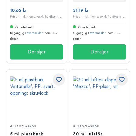
10,62 kr
31,19 kr
P
riser inkl. moms, exkl. fraktkostnader
P
riser inkl. moms, exkl. fraktkostnader
Omedelbart
Omedelbart
tillgänglig.
Leveransklar
inom: 1–2
tillgänglig.
Leveransklar
inom: 1–2
dagar
dagar
Detaljer
Detaljer
GLASOFLASKOR
GLASOFLASKOR
5 ml plastburk
30 ml luftlös