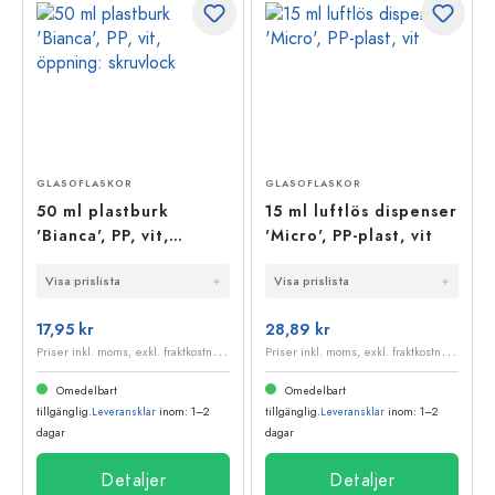
GLASOFLASKOR
GLASOFLASKOR
50 ml plastburk
15 ml luftlös dispenser
'Bianca', PP, vit,
'Micro', PP-plast, vit
öppning: skruvlock
Visa prislista
Visa prislista
17,95 kr
28,89 kr
P
riser inkl. moms, exkl. fraktkostnader
P
riser inkl. moms, exkl. fraktkostnader
Omedelbart
Omedelbart
tillgänglig.
Leveransklar
inom: 1–2
tillgänglig.
Leveransklar
inom: 1–2
dagar
dagar
Detaljer
Detaljer