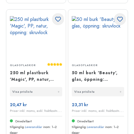
Genomsnittligt betyg på 5 av 5 stjärnor
GLASOFLASKOR
GLASOFLASKOR
250 ml plastburk
50 ml burk 'Beauty',
'Magic', PP, natur,
glas, öppning:
öppning: skruvlock
skruvlock
Visa prislista
Visa prislista
20,47 kr
23,31 kr
P
riser inkl. moms, exkl. fraktkostnader
P
riser inkl. moms, exkl. fraktkostnader
Omedelbart
Omedelbart
tillgänglig.
Leveransklar
inom: 1–2
tillgänglig.
Leveransklar
inom: 1–2
dagar
dagar