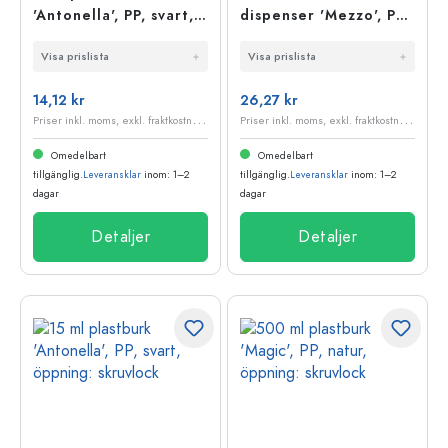
'Antonella', PP, svart,
dispenser 'Mezzo', PP-
öppning: skruvlock
plast, vit
Visa prislista
Visa prislista
14,12 kr
26,27 kr
P
riser inkl. moms, exkl. fraktkostnader
P
riser inkl. moms, exkl. fraktkostnader
Omedelbart
Omedelbart
tillgänglig.
Leveransklar
inom: 1–2
tillgänglig.
Leveransklar
inom: 1–2
dagar
dagar
Detaljer
Detaljer