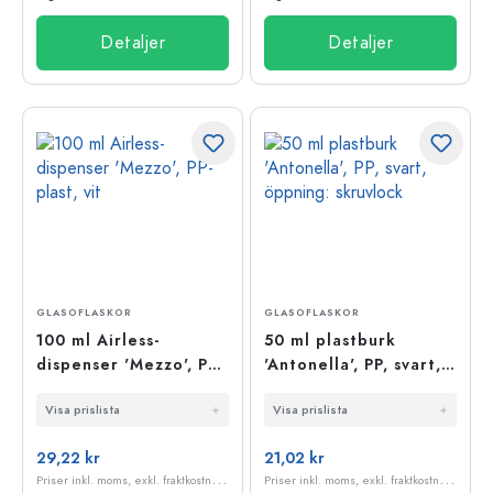
Detaljer
Detaljer
GLASOFLASKOR
GLASOFLASKOR
100 ml Airless-
50 ml plastburk
dispenser 'Mezzo', PP-
'Antonella', PP, svart,
plast, vit
öppning: skruvlock
Visa prislista
Visa prislista
29,22 kr
21,02 kr
P
riser inkl. moms, exkl. fraktkostnader
P
riser inkl. moms, exkl. fraktkostnader