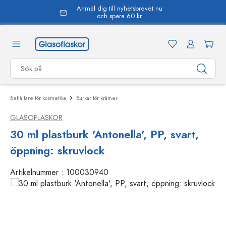
Anmäl dig till nyhetsbrevet nu
uvudinnehåll
och spara 60 kr
Behållare för kosmetika
Burkar för krämer
GLASOFLASKOR
30 ml plastburk 'Antonella', PP, svart,
öppning: skruvlock
Artikelnummer :
100030940