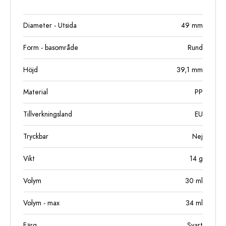
Diameter - Utsida
49
mm
Form - basområde
Rund
Höjd
39,1
mm
Material
PP
Tillverkningsland
EU
Tryckbar
Nej
Vikt
14
g
Volym
30
ml
Volym - max
34
ml
Färg
Svart