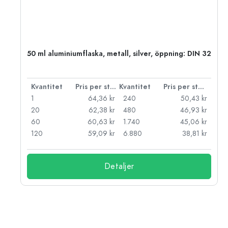
50 ml aluminiumflaska, metall, silver, öppning: DIN 32
 styck
Kvantitet
Pris per styck
Kvantitet
Pris per styck
kr
1
64,36 kr
240
50,43 kr
kr
20
62,38 kr
480
46,93 kr
kr
60
60,63 kr
1.740
45,06 kr
kr
120
59,09 kr
6.880
38,81 kr
Detaljer