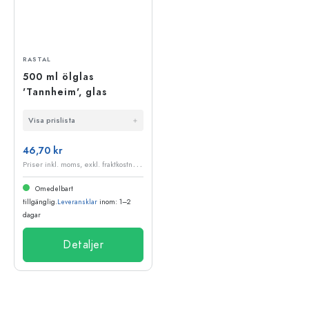
RASTAL
500 ml ölglas
'Tannheim', glas
Visa prislista
46,70 kr
P
riser inkl. moms, exkl. fraktkostnader
Omedelbart
tillgänglig.
Leveransklar
inom: 1–2
dagar
Detaljer