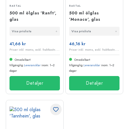
RASTAL
RASTAL
500 ml ölglas 'Ranft',
500 ml ölglas
glas
'Monaco', glas
Visa prislista
Visa prislista
41,66 kr
46,16 kr
P
riser inkl. moms, exkl. fraktkostnader
P
riser inkl. moms, exkl. fraktkostnader
Omedelbart
Omedelbart
tillgänglig.
Leveransklar
inom: 1–2
tillgänglig.
Leveransklar
inom: 1–2
dagar
dagar
Detaljer
Detaljer