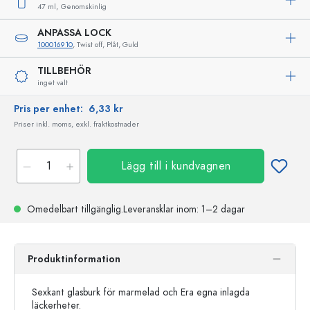
47 ml,
Genomskinlig
ANPASSA LOCK
100016910
, Twist off, Plåt, Guld
TILLBEHÖR
inget valt
Pris per enhet:
6,33 kr
Priser inkl. moms, exkl. fraktkostnader
Lägg till i kundvagnen
Omedelbart tillgänglig.
Leveransklar
inom: 1–2 dagar
Produktinformation
Sexkant glasburk för marmelad och Era egna inlagda
läckerheter.