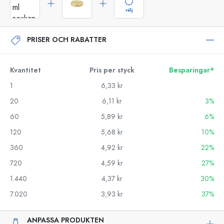
välj
PRISER OCH RABATTER
Kvantitet
Pris per styck
Besparingar*
1
6,33 kr
20
6,11 kr
3%
60
5,89 kr
6%
120
5,68 kr
10%
360
4,92 kr
22%
720
4,59 kr
27%
1.440
4,37 kr
30%
7.020
3,93 kr
37%
ANPASSA PRODUKTEN