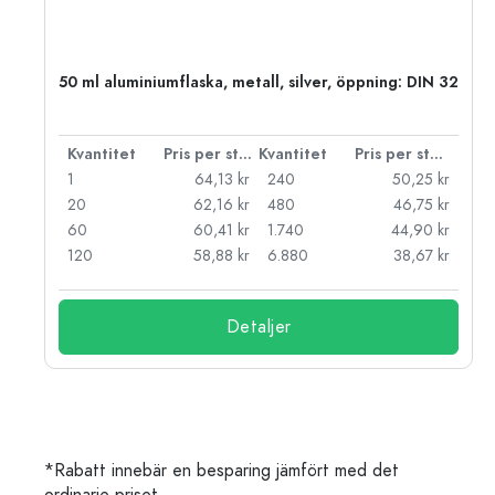
 PP
50 ml aluminiumflaska, metall, silver, öppning: DIN 32
 styck
Kvantitet
Pris per styck
Kvantitet
Pris per styck
kr
1
64,13 kr
240
50,25 kr
kr
20
62,16 kr
480
46,75 kr
kr
60
60,41 kr
1.740
44,90 kr
kr
120
58,88 kr
6.880
38,67 kr
Detaljer
*Rabatt innebär en besparing jämfört med det
ordinarie priset.