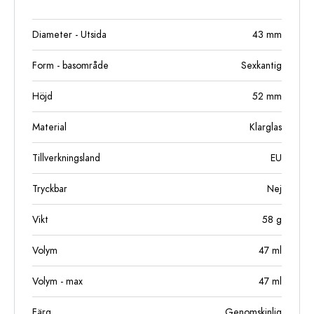
Diameter - Utsida
43
mm
Form - basområde
Sexkantig
Höjd
52
mm
Material
Klarglas
Tillverkningsland
EU
Tryckbar
Nej
Vikt
58
g
Volym
47
ml
Volym - max
47
ml
Färg
Genomskinlig