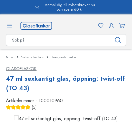
Anmäl dig till nyhetsbrevet nu
uvudinnehåll
och spara 60 kr
Burkar
Burkar efter form
Hexagonala burkar
GLASOFLASKOR
47 ml sexkantigt glas, öppning: twist-off
(TO 43)
Artikelnummer :
100010960
(5)
Genomsnittligt betyg på 5 av 5 stjärnor