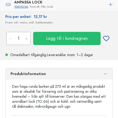
ANPASSA LOCK
100010740
, Twist off, Plåt, Guld
Pris per enhet:
12,17 kr
Priser inkl. moms, exkl. fraktkostnader
Lägg till i kundvagnen
Omedelbart tillgänglig.
Leveransklar
inom: 1–2 dagar
Produktinformation
Den höga runda burken på 275 ml är en mångsidig produkt
som är idealisk för förvaring och pastörisering av olika
livsmedel – från sylt till konserver. Den kan stängas med ett
avvridbart lock (TO 66) och är köld- och värmetålig samt
tål diskmaskin, mikrovågsugn och ugn.