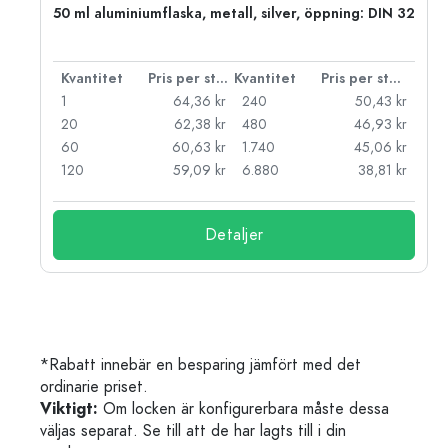
50 ml aluminiumflaska, metall, silver, öppning: DIN 32
 styck
Kvantitet
Pris per styck
Kvantitet
Pris per styck
kr
1
64,36 kr
240
50,43 kr
kr
20
62,38 kr
480
46,93 kr
kr
60
60,63 kr
1.740
45,06 kr
kr
120
59,09 kr
6.880
38,81 kr
Detaljer
*Rabatt innebär en besparing jämfört med det
ordinarie priset.
Viktigt:
Om locken är konfigurerbara måste dessa
väljas separat. Se till att de har lagts till i din