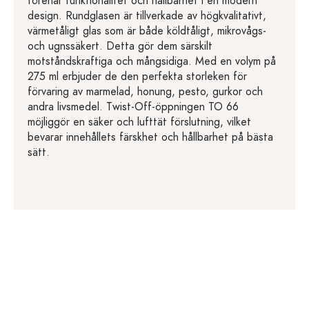
förenar funktionalitet och hållbarhet i en modern
design. Rundglasen är tillverkade av högkvalitativt,
värmetåligt glas som är både köldtåligt, mikrovågs-
och ugnssäkert. Detta gör dem särskilt
motståndskraftiga och mångsidiga. Med en volym på
275 ml erbjuder de den perfekta storleken för
förvaring av marmelad, honung, pesto, gurkor och
andra livsmedel. Twist-Off-öppningen TO 66
möjliggör en säker och lufttät förslutning, vilket
bevarar innehållets färskhet och hållbarhet på bästa
sätt.