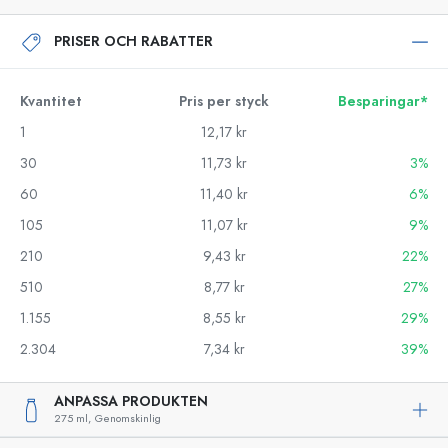
PRISER OCH RABATTER
Kvantitet
Pris per styck
Besparingar*
1
12,17 kr
30
11,73 kr
3%
60
11,40 kr
6%
105
11,07 kr
9%
210
9,43 kr
22%
510
8,77 kr
27%
1.155
8,55 kr
29%
2.304
7,34 kr
39%
ANPASSA PRODUKTEN
275 ml,
Genomskinlig