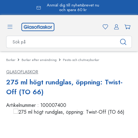
Anmäl dig till nyhetsbrevet nu
uvudinnehåll
och spara 60 kr
Burkar
Burkar efter användning
Pesto- och chutneyburkar
GLASOFLASKOR
275 ml högt rundglas, öppning: Twist-
Off (TO 66)
Artikelnummer :
100007400