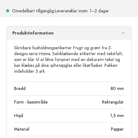
Omedelbart tillgänglig.
Leveransklar
inom: 1–2 dagar
Produktinformation
Skrivbare husholdningsetiketter Frugt og grønt fra Z-
designs serie Home. Selvklæbende etiketter med tekstfelt,
som er klar til at blive forsynet med en dekorativ tekst og
kan klæbes på dine syltetøjsglas eller likørflasker. Pakken
indeholder 3 ark.
Bredd
80
mm
Form - basområde
Rektangulär
Höjd
1,5
mm
Material
Papper