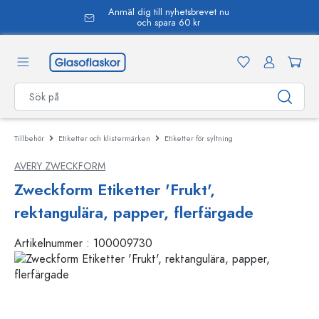
Anmäl dig till nyhetsbrevet nu
uvudinnehåll
och spara 60 kr
Tillbehör
Etiketter och klistermärken
Etiketter för syltning
AVERY ZWECKFORM
Zweckform Etiketter 'Frukt',
rektangulära, papper, flerfärgade
Artikelnummer :
100009730