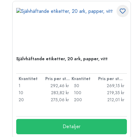
Självhäftande etiketter, 20 ark, papper, vitt
 styck
Kvantitet
Pris per styck
Kvantitet
Pris per styck
kr
1
292,46 kr
50
269,15 kr
kr
10
283,82 kr
100
219,35 kr
kr
20
275,06 kr
200
212,01 kr
Detaljer