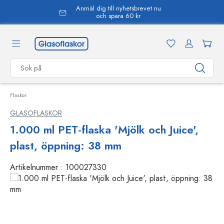
Anmäl dig till nyhetsbrevet nu
uvudinnehåll
och spara 60 kr
Flaskor
GLASOFLASKOR
1.000 ml PET-flaska 'Mjölk och Juice',
plast, öppning: 38 mm
Artikelnummer :
100027330