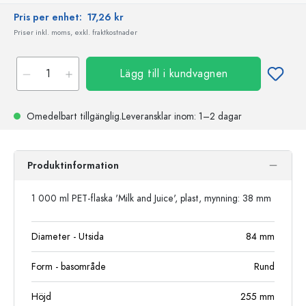
Pris per enhet:
17,26 kr
Priser inkl. moms, exkl. fraktkostnader
Lägg till i kundvagnen
Omedelbart tillgänglig.
Leveransklar
inom: 1–2 dagar
Produktinformation
1 000 ml PET-flaska 'Milk and Juice', plast, mynning: 38 mm
Diameter - Utsida
84
mm
Form - basområde
Rund
Höjd
255
mm