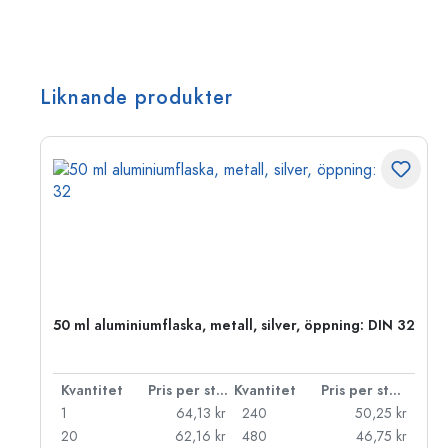
Liknande produkter
 PP
50 ml aluminiumflaska, metall, silver, öppning: DIN 32
 styck
Kvantitet
Pris per styck
Kvantitet
Pris per styck
kr
1
64,13 kr
240
50,25 kr
kr
20
62,16 kr
480
46,75 kr