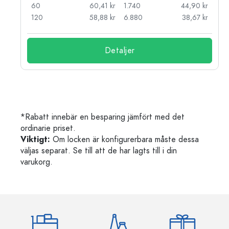
kr
60
60,41 kr
1.740
44,90 kr
kr
120
58,88 kr
6.880
38,67 kr
Detaljer
*Rabatt innebär en besparing jämfört med det
ordinarie priset.
Viktigt:
Om locken är konfigurerbara måste dessa
väljas separat. Se till att de har lagts till i din
varukorg.