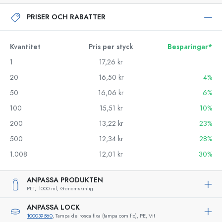
PRISER OCH RABATTER
Kvantitet
Pris per styck
Besparingar*
1
17,26 kr
20
16,50 kr
4%
50
16,06 kr
6%
100
15,51 kr
10%
200
13,22 kr
23%
500
12,34 kr
28%
1.008
12,01 kr
30%
ANPASSA PRODUKTEN
PET,
1000 ml,
Genomskinlig
ANPASSA LOCK
100039560
, Tampa de rosca fixa (tampa com fio), PE, Vit