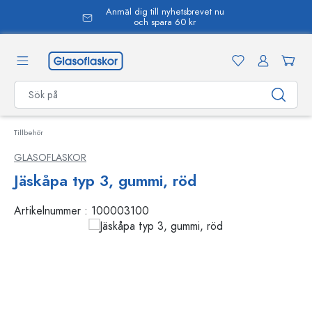
Anmäl dig till nyhetsbrevet nu
uvudinnehåll
och spara 60 kr
Tillbehör
GLASOFLASKOR
Jäskåpa typ 3, gummi, röd
Artikelnummer :
100003100