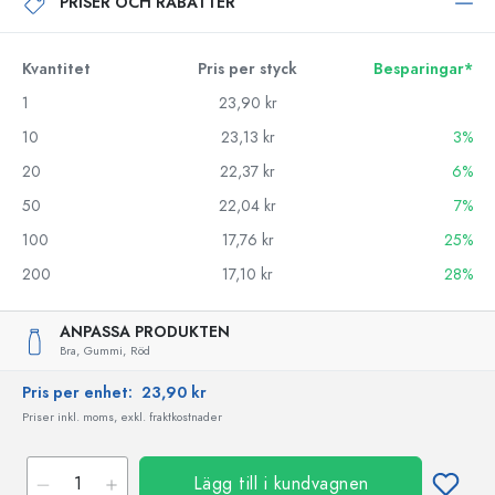
PRISER OCH RABATTER
Kvantitet
Pris per styck
Besparingar*
1
23,90 kr
10
23,13 kr
3%
20
22,37 kr
6%
50
22,04 kr
7%
100
17,76 kr
25%
200
17,10 kr
28%
ANPASSA PRODUKTEN
Bra,
Gummi,
Röd
Pris per enhet:
23,90 kr
Priser inkl. moms, exkl. fraktkostnader
Lägg till i kundvagnen