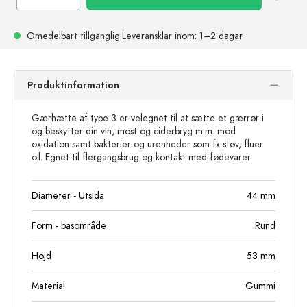
Omedelbart tillgänglig.
Leveransklar
inom: 1–2 dagar
Produktinformation
Gærhætte af type 3 er velegnet til at sætte et gærrør i
og beskytter din vin, most og ciderbryg m.m. mod
oxidation samt bakterier og urenheder som fx støv, fluer
o.l. Egnet til flergangsbrug og kontakt med fødevarer.
Diameter - Utsida
44
mm
Form - basområde
Rund
Höjd
53
mm
Material
Gummi