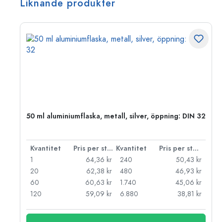
Liknande produkter
50 ml aluminiumflaska, metall, silver, öppning: DIN 32
 styck
Kvantitet
Pris per styck
Kvantitet
Pris per styck
kr
1
64,36 kr
240
50,43 kr
kr
20
62,38 kr
480
46,93 kr
kr
60
60,63 kr
1.740
45,06 kr
kr
120
59,09 kr
6.880
38,81 kr