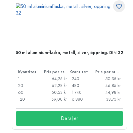
 PP
50 ml aluminiumflaska, metall, silver, öppning: DIN 32
 styck
Kvantitet
Pris per styck
Kvantitet
Pris per styck
kr
1
64,25 kr
240
50,35 kr
kr
20
62,28 kr
480
46,85 kr
kr
60
60,53 kr
1.740
44,98 kr
kr
120
59,00 kr
6.880
38,75 kr
Detaljer