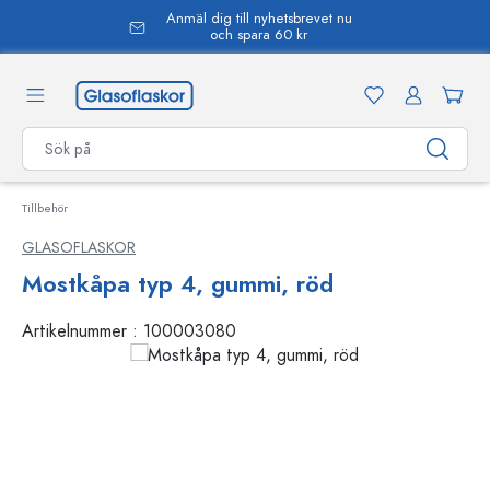
Anmäl dig till nyhetsbrevet nu
uvudinnehåll
och spara 60 kr
Tillbehör
GLASOFLASKOR
Mostkåpa typ 4, gummi, röd
Artikelnummer :
100003080