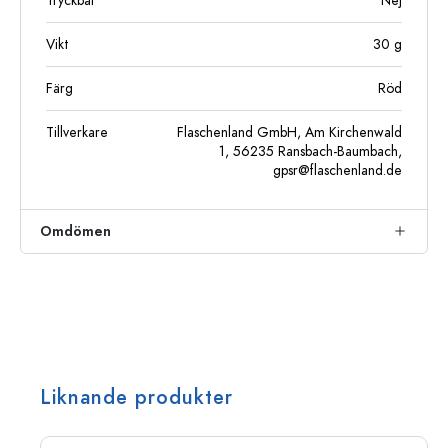
Tryckbar
Nej
Vikt
30
g
Färg
Röd
Tillverkare
Flaschenland GmbH, Am Kirchenwald
1, 56235 Ransbach-Baumbach,
gpsr@flaschenland.de
Omdömen
Liknande produkter