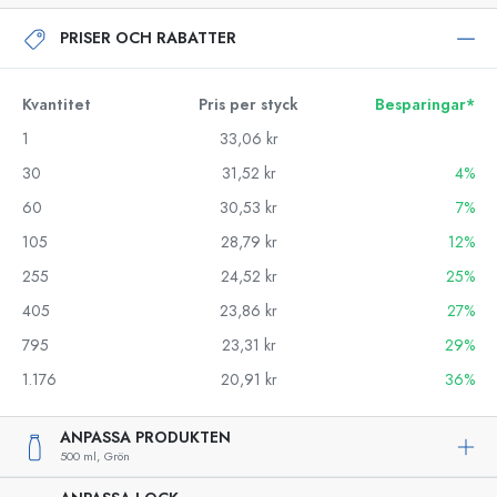
PRISER OCH RABATTER
Kvantitet
Pris per styck
Besparingar*
1
33,06 kr
30
31,52 kr
4%
60
30,53 kr
7%
105
28,79 kr
12%
255
24,52 kr
25%
405
23,86 kr
27%
795
23,31 kr
29%
1.176
20,91 kr
36%
ANPASSA PRODUKTEN
500 ml,
Grön