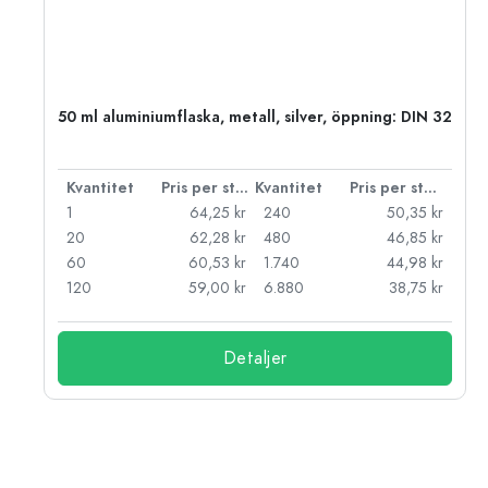
 PP
50 ml aluminiumflaska, metall, silver, öppning: DIN 32
 styck
Kvantitet
Pris per styck
Kvantitet
Pris per styck
kr
1
64,25 kr
240
50,35 kr
kr
20
62,28 kr
480
46,85 kr
kr
60
60,53 kr
1.740
44,98 kr
kr
120
59,00 kr
6.880
38,75 kr
Detaljer