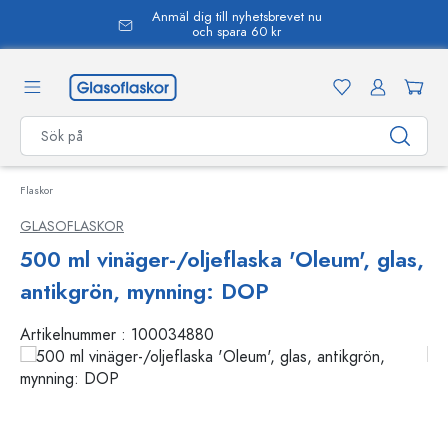
Anmäl dig till nyhetsbrevet nu
uvudinnehåll
och spara 60 kr
Flaskor
GLASOFLASKOR
500 ml vinäger-/oljeflaska 'Oleum', glas,
antikgrön, mynning: DOP
Artikelnummer :
100034880