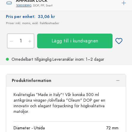
ANPASSA LOCK
100035090
, DOP, PP, Svart
Pris per enhet:
33,06 kr
Priser inkl. moms, exkl. fraktkostnader
Lägg till i kundvagnen
Omedelbart tillgänglig.
Leveransklar
inom: 1–2 dagar
Produktinformation
Kvalitetsglas "Made in Italy"! Vår koniska 500 ml
antikgröna vinäger-/olivflaska "Oleum" DOP ger en
innovativ och elegant förpackning för högkvalitativa
matoljor.
Diameter - Utsida
72
mm