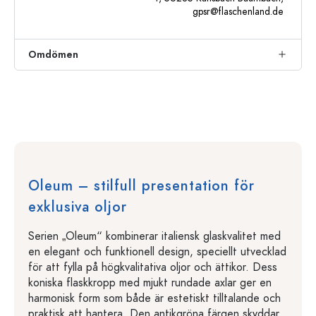
gpsr@flaschenland.de
Omdömen
Oleum – stilfull presentation för
exklusiva oljor
Serien „Oleum“ kombinerar italiensk glaskvalitet med
en elegant och funktionell design, speciellt utvecklad
för att fylla på högkvalitativa oljor och ättikor. Dess
koniska flaskkropp med mjukt rundade axlar ger en
harmonisk form som både är estetiskt tilltalande och
praktisk att hantera. Den antikgröna färgen skyddar