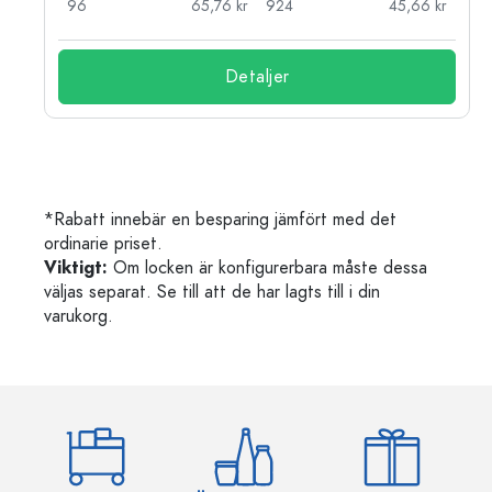
kr
96
65,76 kr
924
45,66 kr
Detaljer
*Rabatt innebär en besparing jämfört med det
ordinarie priset.
Viktigt:
Om locken är konfigurerbara måste dessa
väljas separat. Se till att de har lagts till i din
varukorg.