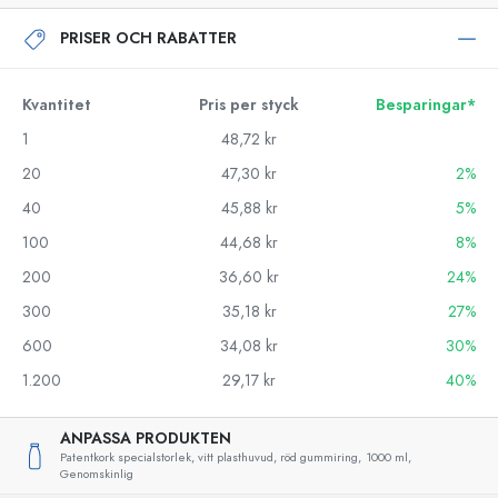
PRISER OCH RABATTER
Kvantitet
Pris per styck
Besparingar*
1
48,72 kr
20
47,30 kr
2%
40
45,88 kr
5%
100
44,68 kr
8%
200
36,60 kr
24%
300
35,18 kr
27%
600
34,08 kr
30%
1.200
29,17 kr
40%
ANPASSA PRODUKTEN
Patentkork specialstorlek, vitt plasthuvud, röd gummiring,
1000 ml,
Genomskinlig