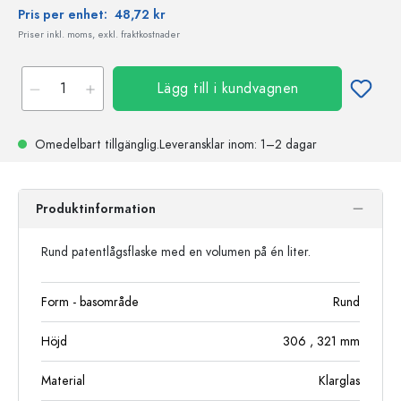
Pris per enhet:
48,72 kr
Priser inkl. moms, exkl. fraktkostnader
Lägg till i kundvagnen
Omedelbart tillgänglig.
Leveransklar
inom: 1–2 dagar
Produktinformation
Rund patentlågsflaske med en volumen på én liter.
Form - basområde
Rund
Höjd
306
, 321
mm
Material
Klarglas