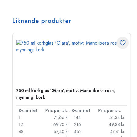
Liknande produkter
750 ml korkglas 'Giara', motiv: Manolibera rosa,
mynning: kork
 styck
Kvantitet
Pris per styck
Kvantitet
Pris per styck
kr
1
71,66 kr
144
51,34 kr
kr
12
69,70 kr
216
49,38 kr
kr
48
67,40 kr
462
47,41 kr