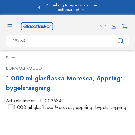
Anmäl dig till nyhetsbrevet nu
uvudinnehåll
och spara 60 kr
Flaskor
BORMIOLI ROCCO
1 000 ml glasflaska Moresca, öppning:
bygelstängning
Artikelnummer :
100025340