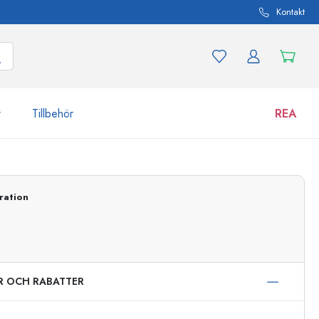
Kontakt
r
Tillbehör
REA
 och produktvarianter
Burkar
ration
Upptäck nu
Handla nu
ER OCH RABATTER