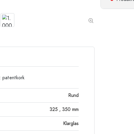
Stengodsflaskor
Aluminiumflaskor
: patentkork
Rund
325
, 350
mm
Klarglas