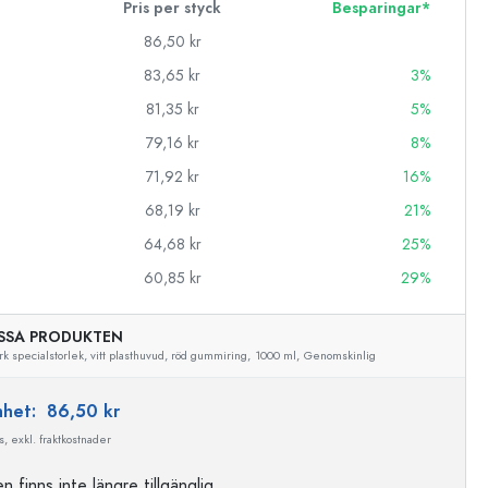
Pris per styck
Besparingar*
86,50 kr
83,65 kr
3%
81,35 kr
5%
79,16 kr
8%
71,92 kr
16%
68,19 kr
21%
64,68 kr
25%
60,85 kr
29%
SSA PRODUKTEN
rk specialstorlek, vitt plasthuvud, röd gummiring,
1000 ml,
Genomskinlig
enhet:
86,50 kr
, exkl. fraktkostnader
 finns inte längre tillgänglig