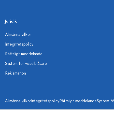
Juridik
Allmänna villkor
Integritetspolicy
Rättsligt meddelande
System för visselblåsare
Reklamation
Allmänna villkor
Integritetspolicy
Rättsligt meddelande
System fö