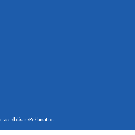
r visselblåsare
Reklamation