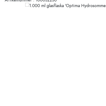
Plastbehållare
Flaskor efter användning
Lock och förslutningar
Vinäger- och oljeflaskor
Vinflaskor
Tillbehör
Ölflaskor
Dricksflaskor
Märken
Medicinflaskor
Mjölkflaskor
REA
Spritflaskor
Nyheter
Flaskor efter form
Guide
Apoteksflaskor
Flaskor med handtag
Recepten
Flaskor med lång hals
Polygonala flaskor
Flaskor efter material