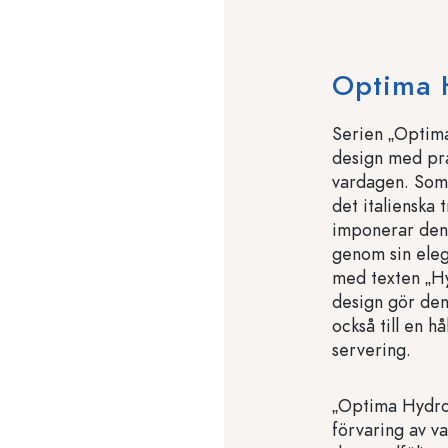
Optima 
Serien „Optima
design med prak
vardagen. Som 
det italienska
imponerar denn
genom sin eleg
med texten „H
design gör den 
också till en hå
servering.
„Optima Hydroso
förvaring av v