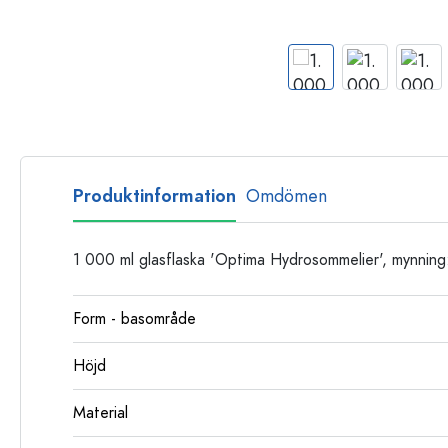
Glasflaskor
Plastflaskor
Produktinformation
Omdömen
1 000 ml glasflaska 'Optima Hydrosommelier', mynning
Form - basområde
Höjd
Material