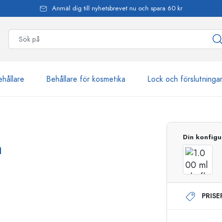
Anmäl dig till nyhetsbrevet nu och spara 60 kr
ehållare
Behållare för kosmetika
Lock och förslutninga
mer än 2 500 produkter
Din konfigu
a
Estal-flaskor
PRIS
Dispenserflaskor
Airless dispenser
Sprayflaskor
Roll on-flaskor