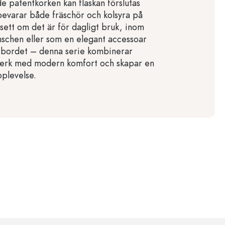
e patentkorken kan flaskan förslutas
t bevarar både fräschör och kolsyra på
vsett om det är för dagligt bruk, inom
schen eller som en elegant accessoar
 bordet – denna serie kombinerar
tverk med modern komfort och skapar en
pplevelse.