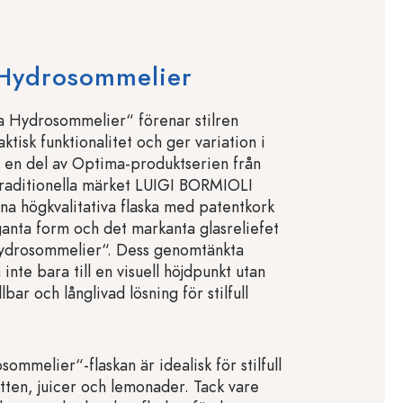
Hydrosommelier
 Hydrosommelier“ förenar stilren
tisk funktionalitet och ger variation i
en del av Optima-produktserien från
 traditionella märket LUIGI BORMIOLI
a högkvalitativa flaska med patentkork
anta form och det markanta glasreliefet
ydrosommelier“. Dess genomtänkta
inte bara till en visuell höjdpunkt utan
llbar och långlivad lösning för stilfull
mmelier“-flaskan är idealisk för stilfull
atten, juicer och lemonader. Tack vare