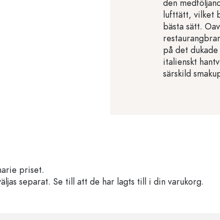
den medföljand
lufttätt, vilke
bästa sätt. Oa
restaurangbran
på det dukade
italienskt han
särskild smaku
arie priset.
s separat. Se till att de har lagts till i din varukorg.