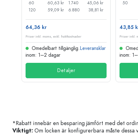
44 kr
60
60,63 kr
1.740
45,06 kr
50
33 kr
120
59,09 kr
6.880
38,81 kr
64,36 kr
43,85 k
Priser inkl. moms, exkl. fraktkostnader
Priser inkl.
nsklar
Omedelbart tillgänglig.
Leveransklar
Omedel
inom: 1–2 dagar
inom: 1
Detaljer
*Rabatt innebär en besparing jämfört med det ordin
Viktigt:
Om locken är konfigurerbara måste dessa välja