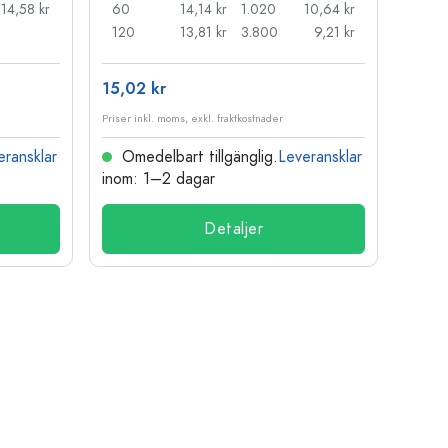
14,58 kr
60
14,14 kr
1.020
10,64 kr
50
120
13,81 kr
3.800
9,21 kr
100
15,02 kr
121,0
Priser inkl. moms, exkl. fraktkostnader
Priser i
eransklar
Omedelbart tillgänglig.
Leveransklar
Ome
inom: 1–2 dagar
inom:
Detaljer