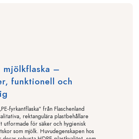
 mjölkflaska –
r, funktionell och
ig
„PE-fyrkantflaska“ från Flaschenland
litativa, rektangulära plastbehållare
lt utformade för säker och hygienisk
ätskor som mjölk. Huvudegenskapen hos
är deras robusta HDPE-plastkvalitet, som