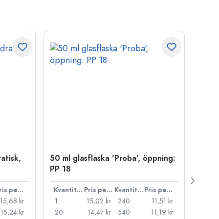
atisk,
50 ml glasflaska 'Proba', öppning:
Kapsy
PP 18
Pris per styck
Kvantitet
Pris per styck
Kvantitet
Pris per styck
15,68 kr
1
15,02 kr
240
11,51 kr
1
15,24 kr
20
14,47 kr
540
11,19 kr
20