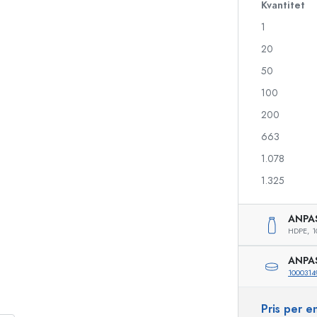
Kvantitet
1
20
Likörflaskor
Flaskor med motiv
Juiceflaskor
Ginflaskor
50
Parfymflaskor
Julflaskor
100
Nagellacksflaskor
Alla hjärtans dag
200
Miniflaskor
Dekorativa flaskor
Klämflaskor
663
Konserveringsflaskor
1.078
1.325
Flaskor med speciell form
Cylinderflaskor
ANPA
Flaskor med rund axel
Ballongflaskor
HDPE,
1
Fickpluntor
ANPA
Flaskor med bred hals
1000314
Pris per 