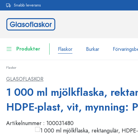
Snabb leverans
 sökning
Hoppa till huvudnavigering
Produkter
Flaskor
Burkar
Förvaringsb
Flaskor
Flaskor
Till kategori Flaskor
GLASOFLASKOR
Burkar
1 000 ml mjölkflaska, rekta
Flaskor efter märke
WECK-flaskor
Förvaringsbehållare
HDPE-plast, vit, mynning:
Porslin
Flaskor efter funktion
Artikelnummer :
100031480
Flaskor med pipett
Behållare för kosmetika
Flaskor med patentkork