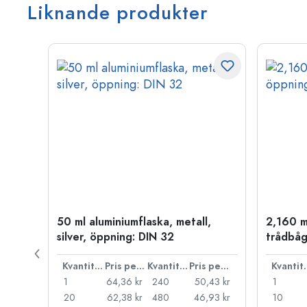
Liknande produkter
50 ml aluminiumflaska, metall,
2,160 m
silver, öppning: DIN 32
trådbåg
Pris per styck
Kvantitet
Pris per styck
Kvantitet
Pris per styck
Kva
66 kr
1
64,36 kr
240
50,43 kr
1
55 kr
20
62,38 kr
480
46,93 kr
10