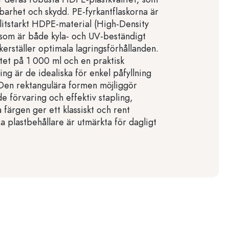
lbarhet och skydd. PE-fyrkantflaskorna är
slitstarkt HDPE-material (High-Density
 som är både kyla- och UV-beständigt
erställer optimala lagringsförhållanden.
et på 1 000 ml och en praktisk
 är de idealiska för enkel påfyllning
Den rektangulära formen möjliggör
e förvaring och effektiv stapling,
färgen ger ett klassiskt och rent
a plastbehållare är utmärkta för dagligt