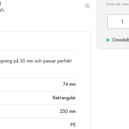
Stengodsflaskor
Priser inkl. moms
Aluminiumflaskor
Omedelbar
öppning på 30 mm och passar perfekt
74
mm
Rektangulär
230
mm
PE