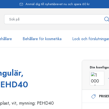
Anmäl dig till nyhetsbrevet nu och spara 60 kr
ehållare
Behållare för kosmetika
Lock och förslutninga
mer än 2 500 produkter
Din konfigu
ngulär,
Estal-flaskor
 PEHD40
PRIS
Dispenserflaskor
Airless dispenser
Sprayflaskor
Roll on-flaskor