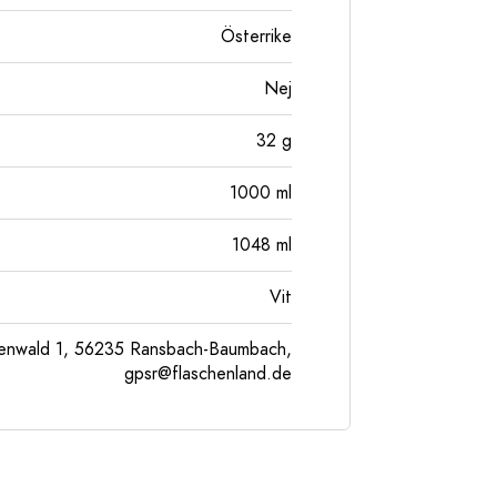
Österrike
Nej
32
g
1000
ml
1048
ml
Vit
enwald 1, 56235 Ransbach-Baumbach,
gpsr@flaschenland.de