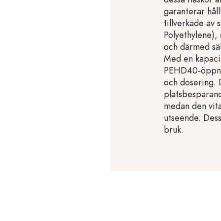
garanterar hål
tillverkade av 
Polyethylene),
och därmed säk
Med en kapacit
PEHD40-öppning
och dosering. 
platsbesparand
medan den vita 
utseende. Dess
bruk.