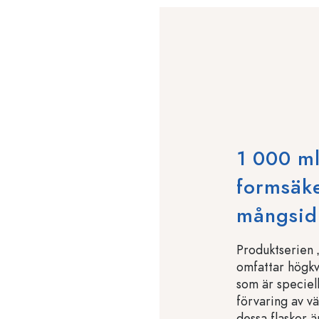
1 000 ml
formsäke
mångsid
Produktserien 
omfattar högkva
som är speciel
förvaring av v
dessa flaskor 