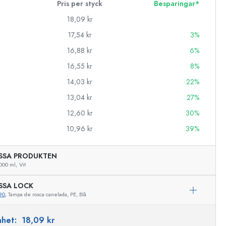
Pris per styck
Besparingar*
18,09 kr
17,54 kr
3%
16,88 kr
6%
16,55 kr
8%
14,03 kr
22%
13,04 kr
27%
12,60 kr
30%
10,96 kr
39%
SSA PRODUKTEN
000 ml,
Vit
SSA LOCK
90
, Tampa de rosca canelada, PE, Blå
Exemplarisk representation
enhet:
18,09 kr