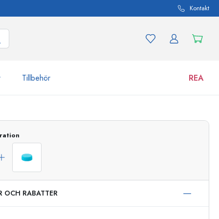
Kontakt
r
Tillbehör
REA
 och produktvarianter
Burkar
ration
Upptäck nu
Handla nu
ER OCH RABATTER