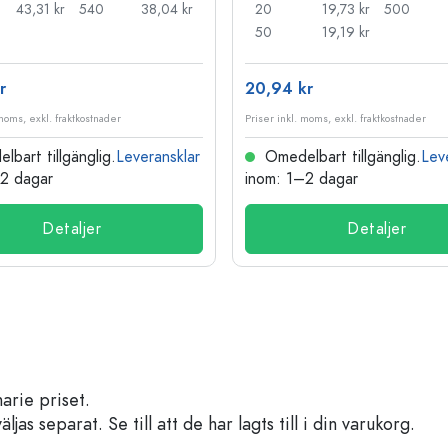
43,31 kr
540
38,04 kr
20
19,73 kr
500
50
19,19 kr
r
20,94 kr
 moms, exkl. fraktkostnader
Priser inkl. moms, exkl. fraktkostnader
bart tillgänglig.
Leveransklar
Omedelbart tillgänglig.
Lev
–2 dagar
inom: 1–2 dagar
Detaljer
Detaljer
arie priset.
s separat. Se till att de har lagts till i din varukorg.