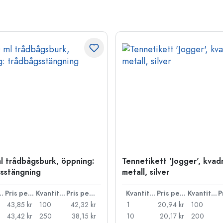
l trådbågsburk, öppning:
Tennetikett 'Jogger', kvadr
sstängning
metall, silver
ntitet
Pris per styck
Kvantitet
Pris per styck
Kvantitet
Pris per styck
Kvantitet
43,85 kr
100
42,32 kr
1
20,94 kr
100
43,42 kr
250
38,15 kr
10
20,17 kr
200