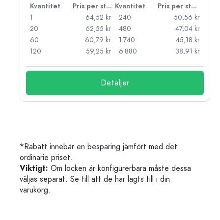
 styck
Kvantitet
Pris per styck
Kvantitet
Pris per styck
kr
1
64,52 kr
240
50,56 kr
kr
20
62,55 kr
480
47,04 kr
kr
60
60,79 kr
1.740
45,18 kr
kr
120
59,25 kr
6.880
38,91 kr
Detaljer
*Rabatt innebär en besparing jämfört med det
ordinarie priset.
Viktigt:
Om locken är konfigurerbara måste dessa
väljas separat. Se till att de har lagts till i din
varukorg.