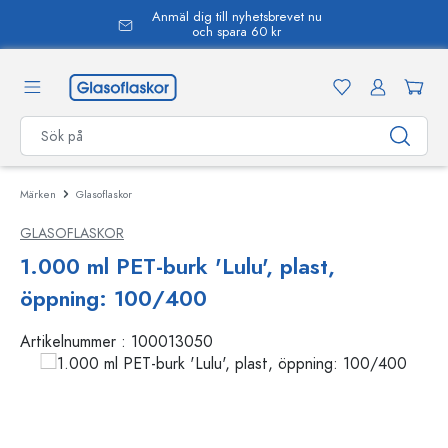
Anmäl dig till nyhetsbrevet nu
uvudinnehåll
och spara 60 kr
Märken
Glasoflaskor
GLASOFLASKOR
1.000 ml PET-burk 'Lulu', plast,
öppning: 100/400
Artikelnummer :
100013050