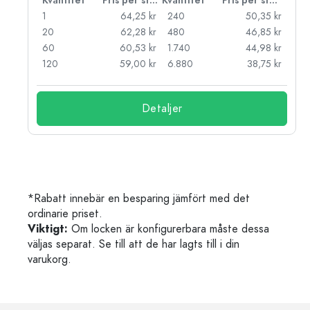
 styck
Kvantitet
Pris per styck
Kvantitet
Pris per styck
kr
1
64,25 kr
240
50,35 kr
kr
20
62,28 kr
480
46,85 kr
kr
60
60,53 kr
1.740
44,98 kr
kr
120
59,00 kr
6.880
38,75 kr
Detaljer
*Rabatt innebär en besparing jämfört med det
ordinarie priset.
Viktigt:
Om locken är konfigurerbara måste dessa
väljas separat. Se till att de har lagts till i din
varukorg.