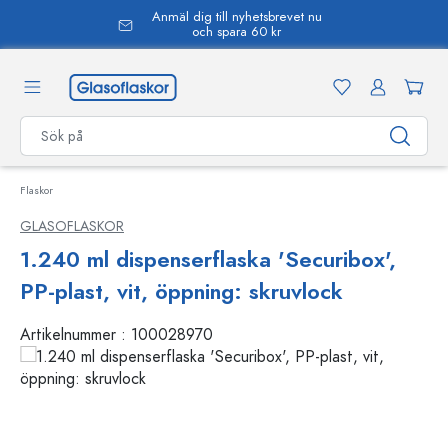
Anmäl dig till nyhetsbrevet nu
uvudinnehåll
och spara 60 kr
Flaskor
GLASOFLASKOR
1.240 ml dispenserflaska 'Securibox',
PP-plast, vit, öppning: skruvlock
Artikelnummer :
100028970