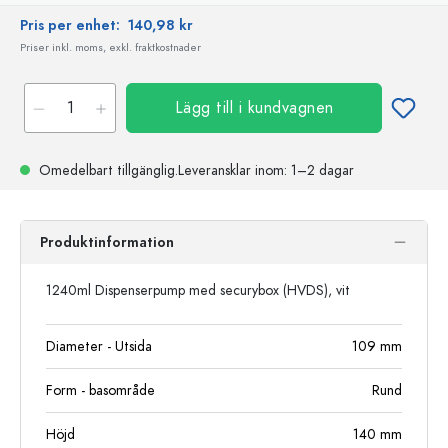
Pris per enhet:
140,98 kr
Priser inkl. moms, exkl. fraktkostnader
Lägg till i kundvagnen
Omedelbart tillgänglig.
Leveransklar
inom: 1–2 dagar
Produktinformation
1240ml Dispenserpump med securybox (HVDS), vit
Diameter - Utsida
109
mm
Form - basområde
Rund
Höjd
140
mm