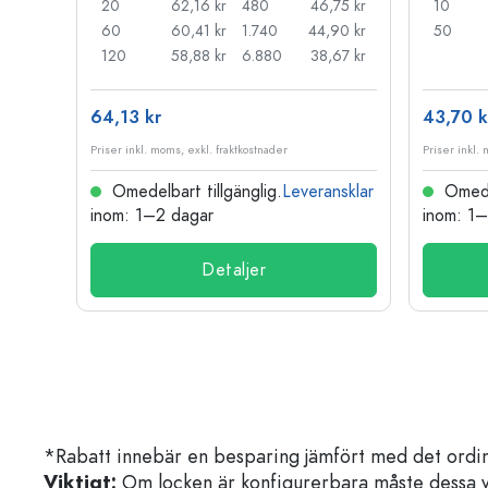
,27 kr
20
62,16 kr
480
46,75 kr
10
,83 kr
60
60,41 kr
1.740
44,90 kr
50
,52 kr
120
58,88 kr
6.880
38,67 kr
64,13 kr
43,70 k
Priser inkl. moms, exkl. fraktkostnader
Priser inkl.
nsklar
Omedelbart tillgänglig.
Leveransklar
Omedel
inom: 1–2 dagar
inom: 1
Detaljer
*Rabatt innebär en besparing jämfört med det ordin
Viktigt:
Om locken är konfigurerbara måste dessa välja