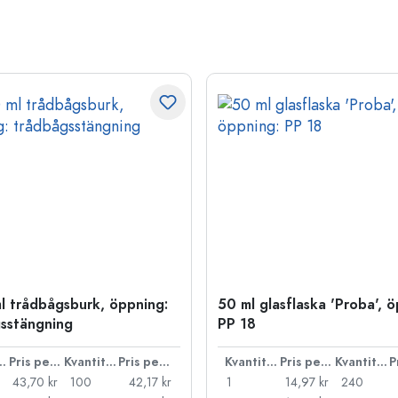
l trådbågsburk, öppning:
50 ml glasflaska 'Proba', 
sstängning
PP 18
ntitet
Pris per styck
Kvantitet
Pris per styck
Kvantitet
Pris per styck
Kvantitet
43,70 kr
100
42,17 kr
1
14,97 kr
240