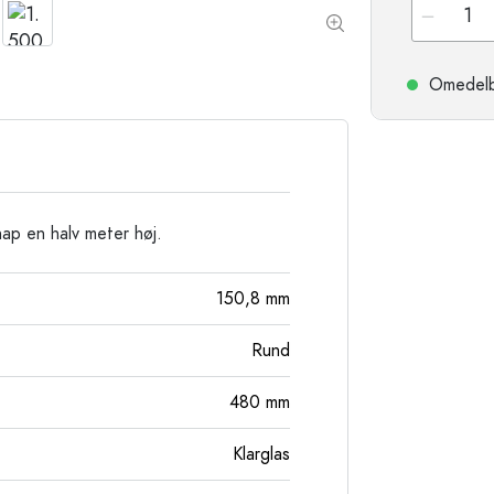
Stengodsflaskor
Aluminiumflaskor
Omedelbar
knap en halv meter høj.
150,8
mm
Rund
480
mm
Klarglas