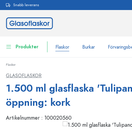
Snabb leverans
 sökning
Hoppa till huvudnavigering
Produkter
Flaskor
Burkar
Förvaringsb
Flaskor
Flaskor
Till kategori Flaskor
GLASOFLASKOR
Burkar
1.500 ml glasflaska 'Tulipan
Flaskor efter märke
WECK-flaskor
Förvaringsbehållare
öppning: kork
Porslin
Flaskor efter funktion
Artikelnummer :
100020560
Flaskor med pipett
Behållare för kosmetika
Flaskor med patentkork