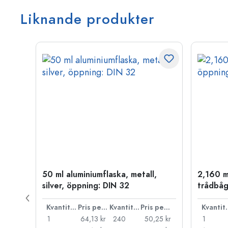
Liknande produkter
50 ml aluminiumflaska, metall,
2,160 m
P 28
silver, öppning: DIN 32
trådbåg
Pris per styck
Kvantitet
Pris per styck
Kvantitet
Pris per styck
Kva
,71 kr
1
64,13 kr
240
50,25 kr
1