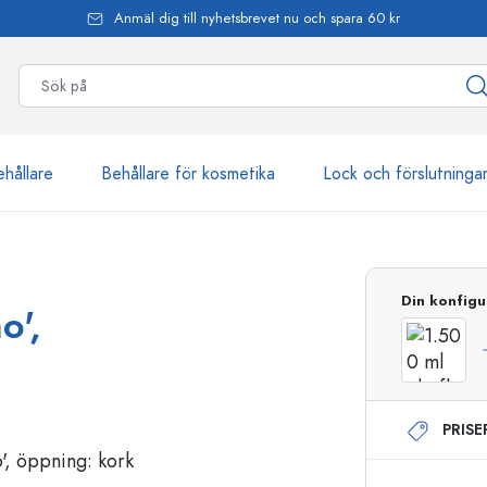
Anmäl dig till nyhetsbrevet nu och spara 60 kr
ehållare
Behållare för kosmetika
Lock och förslutninga
mer än 2 500 produkter
Din konfigu
o',
Estal-flaskor
PRIS
Dispenserflaskor
Airless dispenser
Sprayflaskor
Roll on-flaskor