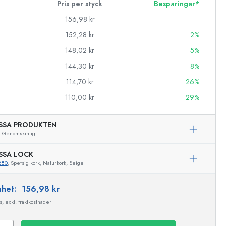
Pris per styck
Besparingar*
156,98 kr
152,28 kr
2%
148,02 kr
5%
144,30 kr
8%
114,70 kr
26%
110,00 kr
29%
SSA PRODUKTEN
Genomskinlig
SSA LOCK
280
, Spetsig kork, Naturkork, Beige
enhet:
156,98 kr
Exemplarisk representation
, exkl. fraktkostnader