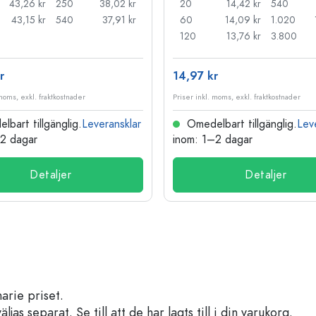
43,26 kr
250
38,02 kr
20
14,42 kr
540
43,15 kr
540
37,91 kr
60
14,09 kr
1.020
120
13,76 kr
3.800
r
14,97 kr
 moms, exkl. fraktkostnader
Priser inkl. moms, exkl. fraktkostnader
bart tillgänglig.
Leveransklar
Omedelbart tillgänglig.
Lev
–2 dagar
inom: 1–2 dagar
Detaljer
Detaljer
arie priset.
s separat. Se till att de har lagts till i din varukorg.