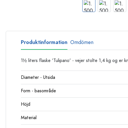
Glasflaskor
Plastflaskor
Produktinformation
Omdömen
1½ liters flaske 'Tulipano' - vejer stolte 1,4 kg og er 
Diameter - Utsida
Form - basområde
Höjd
Material