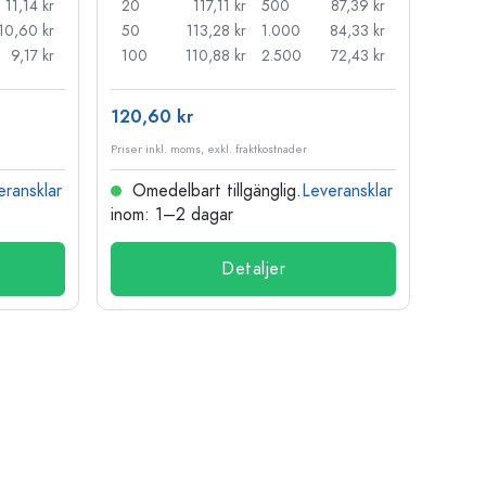
11,14 kr
20
117,11 kr
500
87,39 kr
24
10,60 kr
50
113,28 kr
1.000
84,33 kr
72
9,17 kr
100
110,88 kr
2.500
72,43 kr
120
120,60 kr
15,73
Priser inkl. moms, exkl. fraktkostnader
Priser i
eransklar
Omedelbart tillgänglig.
Leveransklar
Ome
inom: 1–2 dagar
inom:
Detaljer