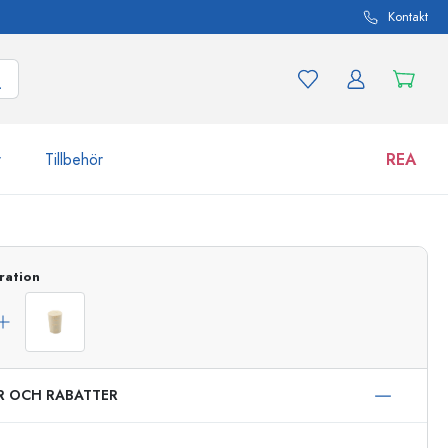
Kontakt
r
Tillbehör
REA
 och produktvarianter
Burkar
ration
Upptäck nu
Handla nu
ER OCH RABATTER