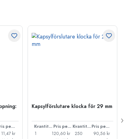
öppning:
Kapsylförslutare klocka för 29 mm
500 m
Carré
38 m
Pris per styck
Kvantitet
Pris per styck
Kvantitet
Pris per styck
11,47 kr
1
120,60 kr
250
90,56 kr
1