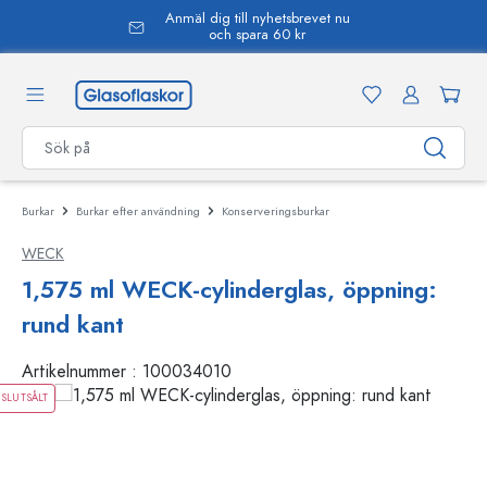
Anmäl dig till nyhetsbrevet nu
uvudinnehåll
och spara 60 kr
Burkar
Burkar efter användning
Konserveringsburkar
WECK
1,575 ml WECK-cylinderglas, öppning:
rund kant
Artikelnummer :
100034010
SLUTSÅLT