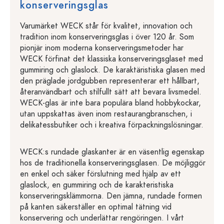
konserveringsglas
Varumärket WECK står för kvalitet, innovation och
tradition inom konserveringsglas i över 120 år. Som
pionjär inom moderna konserveringsmetoder har
WECK förfinat det klassiska konserveringsglaset med
gummiring och glaslock. De karaktäristiska glasen med
den präglade jordgubben representerar ett hållbart,
återanvändbart och stilfullt sätt att bevara livsmedel.
WECK-glas är inte bara populära bland hobbykockar,
utan uppskattas även inom restaurangbranschen, i
delikatessbutiker och i kreativa förpackningslösningar.
WECK:s rundade glaskanter är en väsentlig egenskap
hos de traditionella konserveringsglasen. De möjliggör
en enkel och säker förslutning med hjälp av ett
glaslock, en gummiring och de karakteristiska
konserveringsklämmorna. Den jämna, rundade formen
på kanten säkerställer en optimal tätning vid
konservering och underlättar rengöringen. I vårt