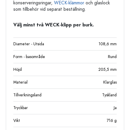
konserveringsringar,
WECK-klämmor
och glaslock
som tillbehör vid separat beställning.
Välj minst två WECK-klipp per burk.
Diameter - Utsida
108,6
mm
Form - basområde
Rund
Höjd
205,5
mm
Material
Klarglas
Tillverkningsland
Tyskland
Tryckbar
Ja
Vikt
716
g