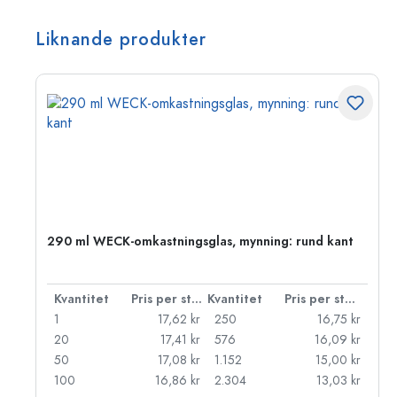
Liknande produkter
290 ml WECK-omkastningsglas, mynning: rund kant
 styck
Kvantitet
Pris per styck
Kvantitet
Pris per styck
kr
1
17,62 kr
250
16,75 kr
kr
20
17,41 kr
576
16,09 kr
kr
50
17,08 kr
1.152
15,00 kr
kr
100
16,86 kr
2.304
13,03 kr