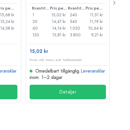
Pris per styck
Kvantitet
Pris per styck
Kvantitet
Pris per styck
15,68 kr
1
15,02 kr
240
11,51 kr
1
15,24 kr
20
14,47 kr
540
11,19 kr
20
14,58 kr
60
14,14 kr
1.020
10,64 kr
50
120
13,81 kr
3.800
9,21 kr
100
15,02 kr
121,0
Priser inkl. moms, exkl. fraktkostnader
Priser i
eransklar
Omedelbart tillgänglig.
Leveransklar
Ome
inom: 1–2 dagar
inom:
Detaljer