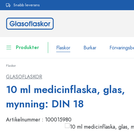
Snabb leverans
 sökning
Hoppa till huvudnavigering
Produkter
Flaskor
Burkar
Förvaringsb
Flaskor
Flaskor
Till kategori Flaskor
GLASOFLASKOR
Burkar
10 ml medicinflaska, glas,
Flaskor efter märke
WECK-flaskor
Förvaringsbehållare
mynning: DIN 18
Porslin
Flaskor efter funktion
Artikelnummer :
100015980
Flaskor med pipett
Behållare för kosmetika
Flaskor med patentkork