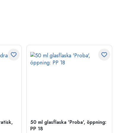
atisk,
50 ml glasflaska 'Proba', öppning:
Kapsy
PP 18