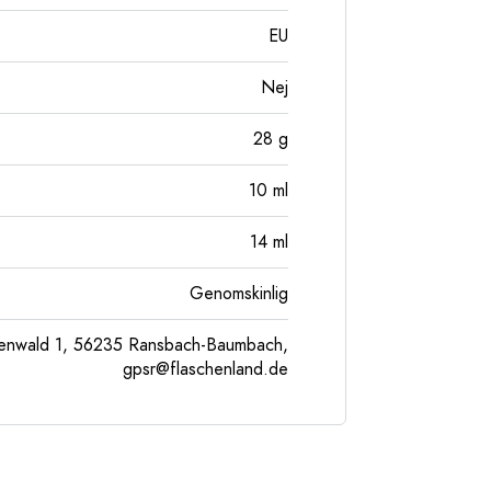
EU
Nej
28
g
10
ml
14
ml
Genomskinlig
enwald 1, 56235 Ransbach-Baumbach,
gpsr@flaschenland.de