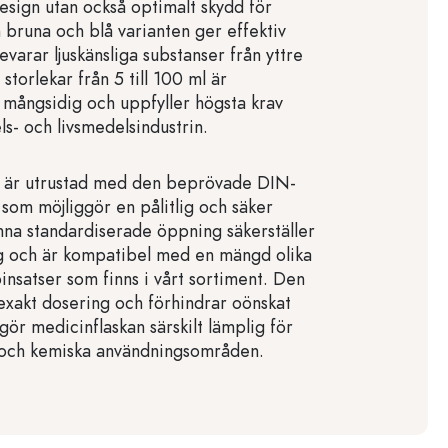
design utan också optimalt skydd för
 bruna och blå varianten ger effektiv
evarar ljuskänsliga substanser från yttre
torlekar från 5 till 100 ml är
 mångsidig och uppfyller högsta krav
s- och livsmedelsindustrin.
n är utrustad med den beprövade DIN-
som möjliggör en pålitlig och säker
nna standardiserade öppning säkerställer
g och är kompatibel med en mängd olika
insatser som finns i vårt sortiment. Den
exakt dosering och förhindrar oönskat
 gör medicinflaskan särskilt lämplig för
 och kemiska användningsområden.