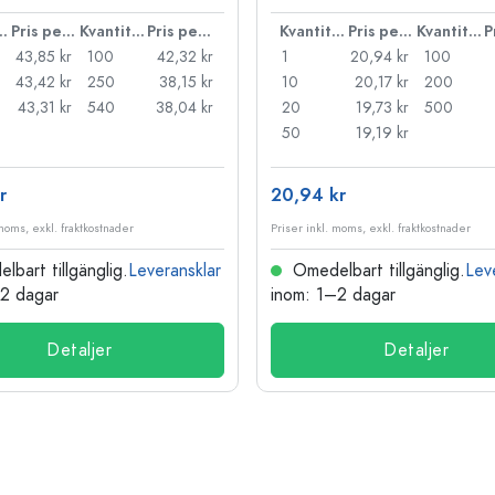
ntitet
Pris per styck
Kvantitet
Pris per styck
Kvantitet
Pris per styck
Kvantitet
43,85 kr
100
42,32 kr
1
20,94 kr
100
43,42 kr
250
38,15 kr
10
20,17 kr
200
43,31 kr
540
38,04 kr
20
19,73 kr
500
50
19,19 kr
r
20,94 kr
 moms, exkl. fraktkostnader
Priser inkl. moms, exkl. fraktkostnader
bart tillgänglig.
Leveransklar
Omedelbart tillgänglig.
Lev
–2 dagar
inom: 1–2 dagar
Detaljer
Detaljer