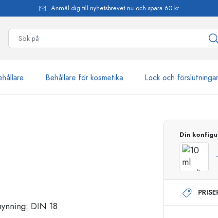
Anmäl dig till nyhetsbrevet nu och spara 60 kr
ehållare
Behållare för kosmetika
Lock och förslutninga
mer än 2 500 produkter
Din konfigu
Estal-flaskor
PRIS
Dispenserflaskor
Airless dispenser
Sprayflaskor
Roll on-flaskor