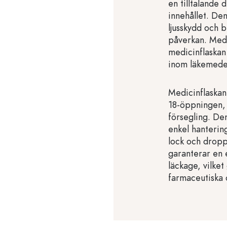
en tilltalande 
innehållet. Den
ljusskydd och b
påverkan. Med s
medicinflaskan
inom läkemedel
Medicinflaska
18-öppningen, 
försegling. De
enkel hanterin
lock och dropp
garanterar en 
läckage, vilket
farmaceutiska