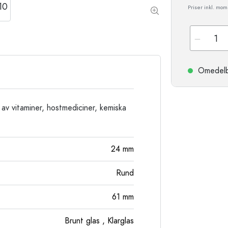
Stengodsflaskor
Priser inkl. moms
Aluminiumflaskor
Omedelbar
 av vitaminer, hostmediciner, kemiska
24
mm
Rund
61
mm
Brunt glas
, Klarglas