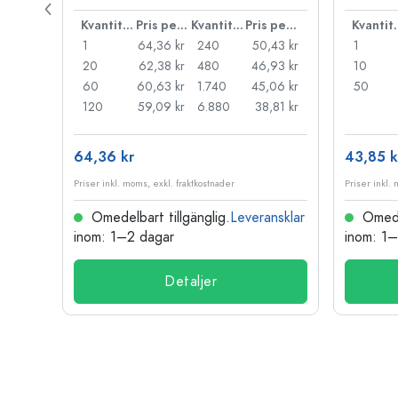
Pris per styck
Kvantitet
Pris per styck
Kvantitet
Pris per styck
Kva
66 kr
1
64,36 kr
240
50,43 kr
1
55 kr
20
62,38 kr
480
46,93 kr
10
44 kr
60
60,63 kr
1.740
45,06 kr
50
33 kr
120
59,09 kr
6.880
38,81 kr
64,36 kr
43,85 k
Priser inkl. moms, exkl. fraktkostnader
Priser inkl.
nsklar
Omedelbart tillgänglig.
Leveransklar
Omedel
inom: 1–2 dagar
inom: 1
Detaljer