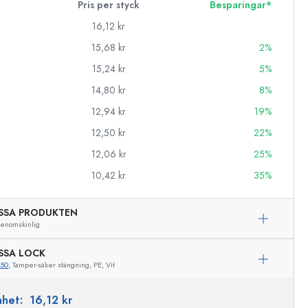
Pris per styck
Besparingar*
16,12 kr
15,68 kr
2%
15,24 kr
5%
14,80 kr
8%
12,94 kr
19%
12,50 kr
22%
12,06 kr
25%
10,42 kr
35%
SSA PRODUKTEN
enomskinlig
SSA LOCK
650
, Tamper-säker stängning, PE, Vit
Exemplarisk representation
enhet:
16,12 kr