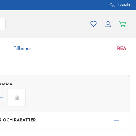
Kontakt
r
Tillbehör
REA
 och produktvarianter
Burkar
ration
Upptäck nu
Handla nu
ER OCH RABATTER