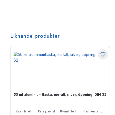
Liknande produkter
 PP
50 ml aluminiumflaska, metall, silver, öppning: DIN 32
 styck
Kvantitet
Pris per styck
Kvantitet
Pris per styck