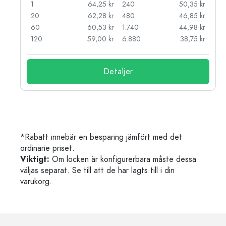
kr
1
64,25 kr
240
50,35 kr
kr
20
62,28 kr
480
46,85 kr
kr
60
60,53 kr
1.740
44,98 kr
kr
120
59,00 kr
6.880
38,75 kr
Detaljer
*Rabatt innebär en besparing jämfört med det
ordinarie priset.
Viktigt:
Om locken är konfigurerbara måste dessa
väljas separat. Se till att de har lagts till i din
varukorg.