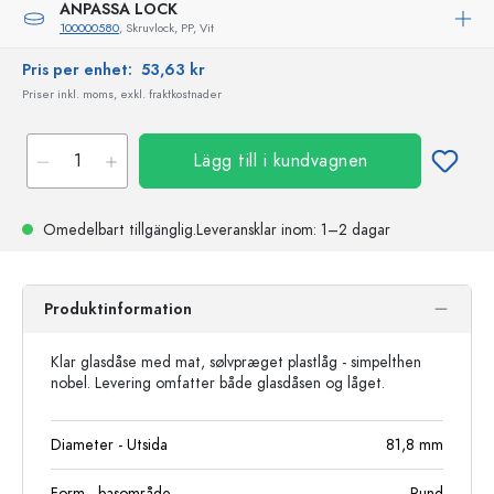
ANPASSA LOCK
100000580
, Skruvlock, PP, Vit
Pris per enhet:
53,63 kr
Priser inkl. moms, exkl. fraktkostnader
Lägg till i kundvagnen
Omedelbart tillgänglig.
Leveransklar
inom: 1–2 dagar
Produktinformation
Klar glasdåse med mat, sølvpræget plastlåg - simpelthen
nobel. Levering omfatter både glasdåsen og låget.
Diameter - Utsida
81,8
mm
Form - basområde
Rund