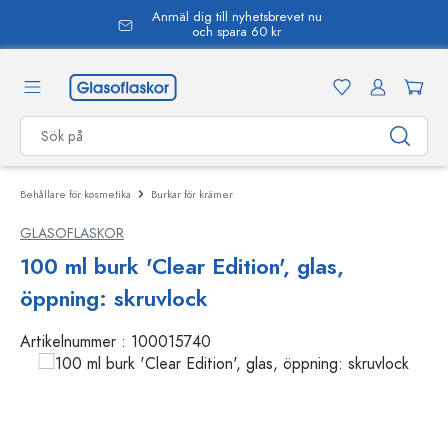
Anmäl dig till nyhetsbrevet nu
uvudinnehåll
och spara 60 kr
Behållare för kosmetika
Burkar för krämer
GLASOFLASKOR
100 ml burk 'Clear Edition', glas,
öppning: skruvlock
Artikelnummer :
100015740