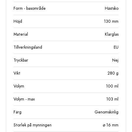
Form - basområde
Hästsko
Höjd
130
mm
Material
Klarglas
Tillverkningsland
EU
Tryckbar
Nej
Vikt
280
g
Volym
100
ml
Volym - max
103
ml
Färg
Genomskinlig
Storlek på mynningen
⌀ 16 mm