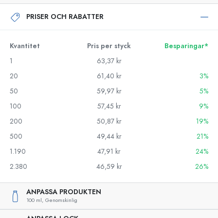
PRISER OCH RABATTER
Kvantitet
Pris per styck
Besparingar*
1
63,37 kr
20
61,40 kr
3%
50
59,97 kr
5%
100
57,45 kr
9%
200
50,87 kr
19%
500
49,44 kr
21%
1.190
47,91 kr
24%
2.380
46,59 kr
26%
ANPASSA PRODUKTEN
100 ml,
Genomskinlig