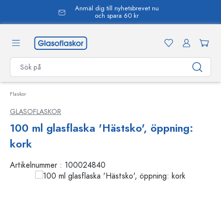
Anmäl dig till nyhetsbrevet nu
uvudinnehåll
och spara 60 kr
Flaskor
GLASOFLASKOR
100 ml glasflaska 'Hästsko', öppning:
kork
Artikelnummer :
100024840