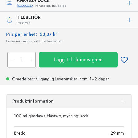
ANPASSA LOCK
100030040
, Trähandtag, Trä, Beige
TILLBEHÖR
inget valt
Pris per enhet:
63,37 kr
Priser inkl. moms, exkl. fraktkostnader
Lägg till i kundvagnen
Omedelbart tillgänglig.
Leveransklar
inom: 1–2 dagar
Produktinformation
100 ml glasflaska Hästsko, mynning: kork
Bredd
29
mm