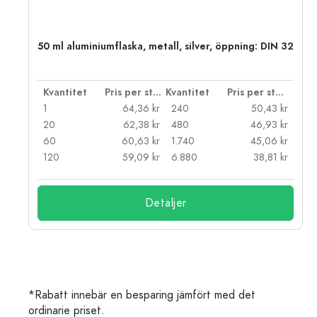
50 ml aluminiumflaska, metall, silver, öppning: DIN 32
 styck
Kvantitet
Pris per styck
Kvantitet
Pris per styck
kr
1
64,36 kr
240
50,43 kr
kr
20
62,38 kr
480
46,93 kr
kr
60
60,63 kr
1.740
45,06 kr
kr
120
59,09 kr
6.880
38,81 kr
Detaljer
*Rabatt innebär en besparing jämfört med det
ordinarie priset.