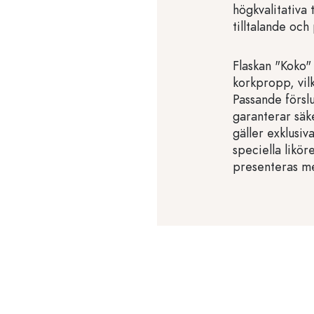
högkvalitativa 
tilltalande och
Flaskan "Koko"
korkpropp, vilk
Passande förslu
garanterar säke
gäller exklusiv
speciella likö
presenteras me