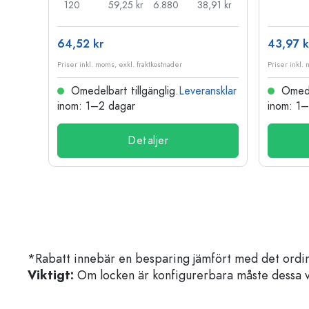
33 kr
120
59,25 kr
6.880
38,91 kr
64,52 kr
43,97 k
Priser inkl. moms, exkl. fraktkostnader
Priser inkl.
nsklar
Omedelbart tillgänglig.
Leveransklar
Omedel
inom: 1–2 dagar
inom: 1
Detaljer
*Rabatt innebär en besparing jämfört med det ordin
Viktigt:
Om locken är konfigurerbara måste dessa välja