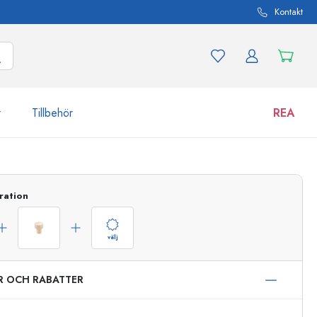
Kontakt
r
Tillbehör
REA
 och produktvarianter
Burkar
ration
Upptäck nu
Handla nu
välj
ER OCH RABATTER