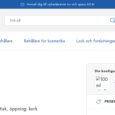
Anmäl dig till nyhetsbrevet nu och spara 60 kr
ehållare
Behållare för kosmetika
Lock och förslutninga
mer än 2 500 produkter
Din konfigu
Estal-flaskor
PRIS
Dispenserflaskor
Airless dispenser
Sprayflaskor
Roll on-flaskor