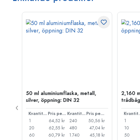
50 ml aluminiumflaska, metall,
2,160 m
silver, öppning: DIN 32
trådbåg
Pris per styck
Kvantitet
Pris per styck
Kvantitet
Pris per styck
Kva
66 kr
1
64,52 kr
240
50,56 kr
1
55 kr
20
62,55 kr
480
47,04 kr
10
44 kr
60
60,79 kr
1.740
45,18 kr
50