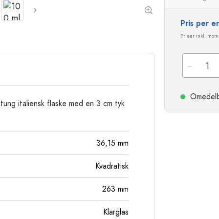
Stengodsflaskor
Aluminiumflaskor
Pris per 
Priser inkl. moms
Omedelbar
tung italiensk flaske med en 3 cm tyk
36,15
mm
Kvadratisk
263
mm
Klarglas