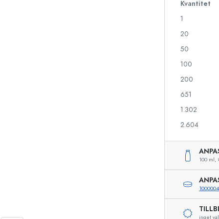
Kvantitet
1
20
Likörflaskor
Flaskor med motiv
Juiceflaskor
Ginflaskor
50
Parfymflaskor
Julflaskor
100
Nagellacksflaskor
Alla hjärtans dag
200
Miniflaskor
Dekorativa flaskor
Klämflaskor
651
Konserveringsflaskor
1.302
2.604
Flaskor med speciell form
Cylinderflaskor
ANPA
Flaskor med rund axel
Ballongflaskor
100 ml,
Fickpluntor
ANPA
Flaskor med bred hals
1000004
TILL
inget val