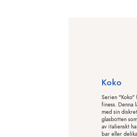
Koko
Serien "Koko" 
finess. Denna l
med sin diskre
glasbotten som
av italienskt ha
bar eller deli