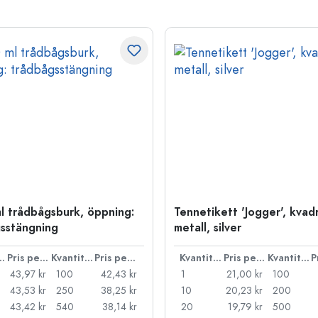
l trådbågsburk, öppning:
Tennetikett 'Jogger', kvadr
sstängning
metall, silver
ntitet
Pris per styck
Kvantitet
Pris per styck
Kvantitet
Pris per styck
Kvantitet
43,97 kr
100
42,43 kr
1
21,00 kr
100
43,53 kr
250
38,25 kr
10
20,23 kr
200
43,42 kr
540
38,14 kr
20
19,79 kr
500