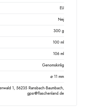
EU
Nej
300
g
100
ml
106
ml
Genomskinlig
⌀ 11 mm
enwald 1, 56235 Ransbach-Baumbach,
gpsr@flaschenland.de