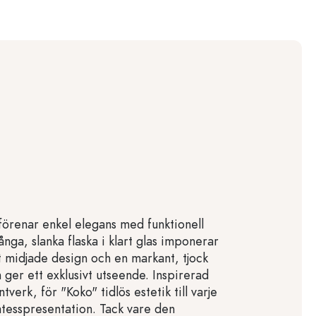
förenar enkel elegans med funktionell
ånga, slanka flaska i klart glas imponerar
t midjade design och en markant, tjock
 ger ett exklusivt utseende. Inspirerad
ntverk, för "Koko" tidlös estetik till varje
katesspresentation. Tack vare den