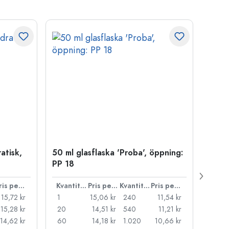
atisk,
50 ml glasflaska 'Proba', öppning:
Kapsy
PP 18
Pris per styck
Kvantitet
Pris per styck
Kvantitet
Pris per styck
15,72 kr
1
15,06 kr
240
11,54 kr
1
15,28 kr
20
14,51 kr
540
11,21 kr
20
14,62 kr
60
14,18 kr
1.020
10,66 kr
50