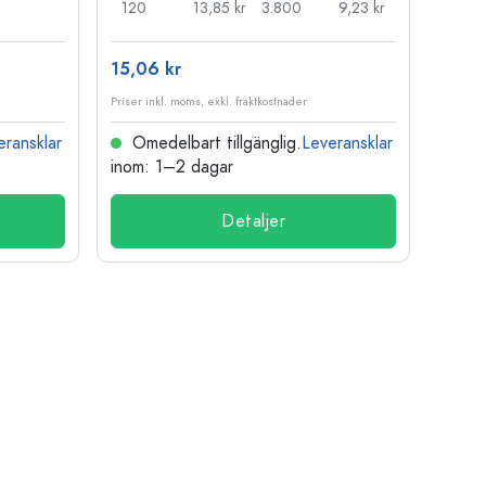
120
13,85 kr
3.800
9,23 kr
100
15,06 kr
121,3
Priser inkl. moms, exkl. fraktkostnader
Priser i
eransklar
Omedelbart tillgänglig.
Leveransklar
Ome
inom: 1–2 dagar
inom:
Detaljer