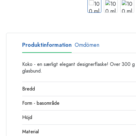
Glasflaskor
Plastflaskor
Produktinformation
Omdömen
Koko - en særligt elegant designerflaske! Over 300 g 
glasbund.
Bredd
Form - basområde
Höjd
Material