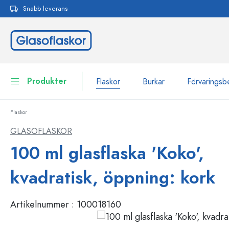
Snabb leverans
 sökning
Hoppa till huvudnavigering
Produkter
Flaskor
Burkar
Förvaringsb
Flaskor
Flaskor
Till kategori Flaskor
GLASOFLASKOR
Burkar
100 ml glasflaska 'Koko',
Flaskor efter märke
WECK-flaskor
Förvaringsbehållare
kvadratisk, öppning: kork
Porslin
Flaskor efter funktion
Artikelnummer :
100018160
Flaskor med pipett
Behållare för kosmetika
Flaskor med patentkork