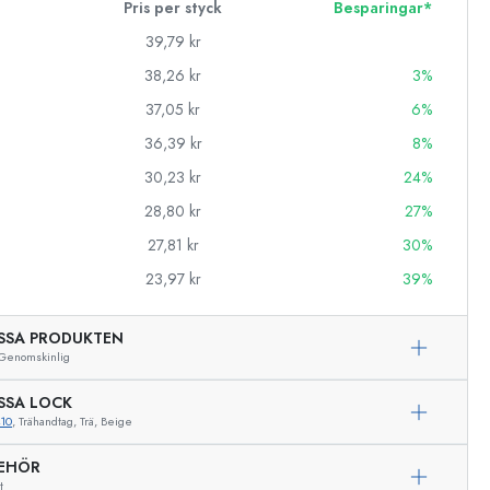
Pris per styck
Besparingar*
39,79 kr
38,26 kr
3%
37,05 kr
6%
36,39 kr
8%
30,23 kr
24%
28,80 kr
27%
27,81 kr
30%
23,97 kr
39%
SSA PRODUKTEN
Genomskinlig
SSA LOCK
10
, Trähandtag, Trä, Beige
BEHÖR
t