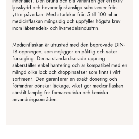
innehållet. Den bruna och blå varianten ger effektiv
ljusskydd och bevarar ljuskänsliga substanser från
yttre påverkan. Med storlekar från 5 till 100 ml är
medicinflaskan mångsidig och uppfyller högsta krav
inom läkemedels- och livsmedelsindustrin.
Medicinflaskan är utrustad med den beprövade DIN-
18-öppningen, som möjliggör en pålitlig och säker
försegling. Denna standardiserade öppning
säkerställer enkel hantering och är kompatibel med en
mängd olika lock och droppinsatser som finns i vårt
sortiment. Den garanterar en exakt dosering och
förhindrar oönskat läckage, vilket gör medicinflaskan
särskilt lämplig för farmaceutiska och kemiska
användningsområden.