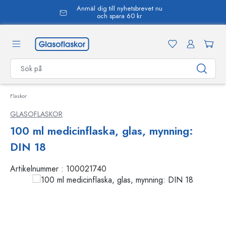
Anmäl dig till nyhetsbrevet nu
uvudinnehåll
och spara 60 kr
Flaskor
GLASOFLASKOR
100 ml medicinflaska, glas, mynning:
DIN 18
Artikelnummer :
100021740