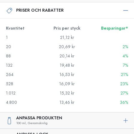
PRISER OCH RABATTER
Kvantitet
Pris per styck
Besparingar*
1
21,12 kr
20
20,69 kr
2%
88
20,14 kr
4%
132
19,48 kr
7%
264
16,53 kr
21%
528
16,09 kr
23%
1.012
15,32 kr
27%
4.800
13,46 kr
36%
ANPASSA PRODUKTEN
100 ml,
Genomskinlig