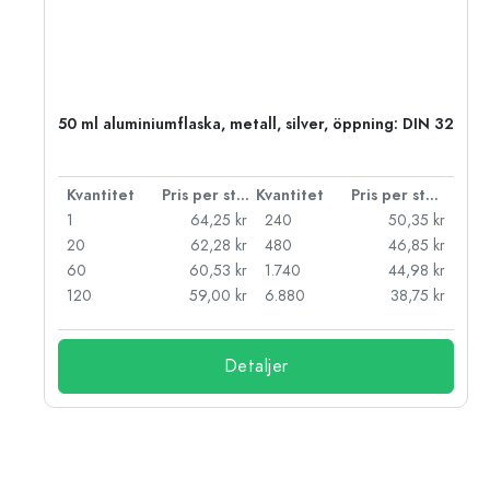
 PP
50 ml aluminiumflaska, metall, silver, öppning: DIN 32
 styck
Kvantitet
Pris per styck
Kvantitet
Pris per styck
kr
1
64,25 kr
240
50,35 kr
kr
20
62,28 kr
480
46,85 kr
kr
60
60,53 kr
1.740
44,98 kr
kr
120
59,00 kr
6.880
38,75 kr
Detaljer