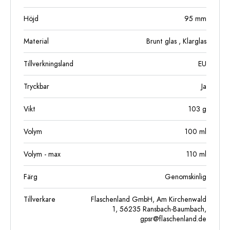
Höjd
95
mm
Material
Brunt glas
, Klarglas
Tillverkningsland
EU
Tryckbar
Ja
Vikt
103
g
Volym
100
ml
Volym - max
110
ml
Färg
Genomskinlig
Tillverkare
Flaschenland GmbH, Am Kirchenwald
1, 56235 Ransbach-Baumbach,
gpsr@flaschenland.de