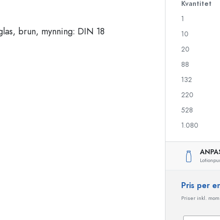
Kvantitet
1
10
Likörflaskor
Flaskor med motiv
Juiceflaskor
Ginflaskor
20
Parfymflaskor
Julflaskor
88
Nagellacksflaskor
Alla hjärtans dag
132
Miniflaskor
Dekorativa flaskor
Klämflaskor
220
Konserveringsflaskor
528
1.080
Flaskor med speciell form
Cylinderflaskor
ANPA
Flaskor med rund axel
Ballongflaskor
Lotionpu
Fickpluntor
Flaskor med bred hals
Pris per 
Priser inkl. moms