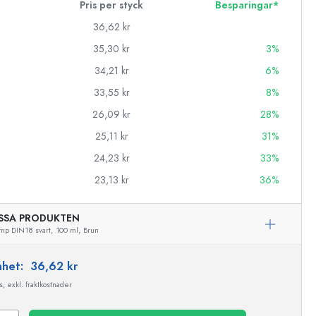
Pris per styck
Besparingar*
36,62 kr
35,30 kr
3%
34,21 kr
6%
33,55 kr
8%
26,09 kr
28%
25,11 kr
31%
24,23 kr
33%
23,13 kr
36%
SSA PRODUKTEN
mp DIN18 svart,
100 ml,
Brun
enhet:
36,62 kr
, exkl. fraktkostnader