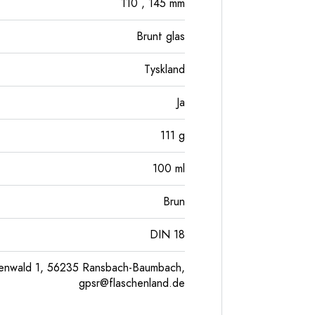
110
, 145
mm
Brunt glas
Tyskland
Ja
111
g
100
ml
Brun
DIN 18
enwald 1, 56235 Ransbach-Baumbach,
gpsr@flaschenland.de