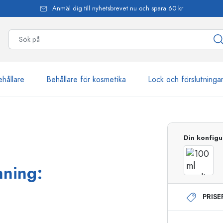
Anmäl dig till nyhetsbrevet nu och spara 60 kr
ehållare
Behållare för kosmetika
Lock och förslutninga
mer än 2 500 produkter
Din konfigu
Estal-flaskor
nning:
PRIS
Dispenserflaskor
Airless dispenser
Sprayflaskor
Roll on-flaskor