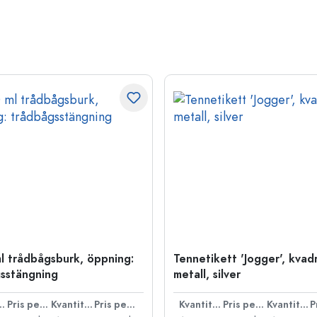
l trådbågsburk, öppning:
Tennetikett 'Jogger', kvadr
sstängning
metall, silver
ntitet
Pris per styck
Kvantitet
Pris per styck
Kvantitet
Pris per styck
Kvantitet