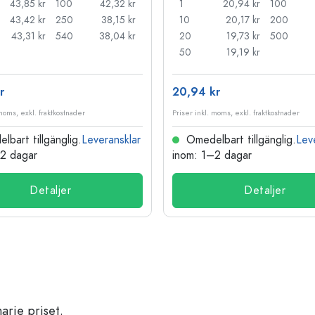
43,85 kr
100
42,32 kr
1
20,94 kr
100
43,42 kr
250
38,15 kr
10
20,17 kr
200
43,31 kr
540
38,04 kr
20
19,73 kr
500
50
19,19 kr
r
20,94 kr
 moms, exkl. fraktkostnader
Priser inkl. moms, exkl. fraktkostnader
bart tillgänglig.
Leveransklar
Omedelbart tillgänglig.
Lev
–2 dagar
inom: 1–2 dagar
Detaljer
Detaljer
arie priset.