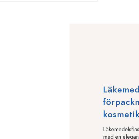
Läkemed
förpackn
kosmeti
Läkemedelsflas
med en elegant