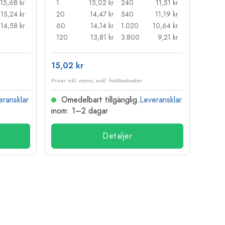
15,68 kr
1
15,02 kr
240
11,51 kr
1
15,24 kr
20
14,47 kr
540
11,19 kr
20
14,58 kr
60
14,14 kr
1.020
10,64 kr
50
120
13,81 kr
3.800
9,21 kr
100
15,02 kr
121,0
Priser inkl. moms, exkl. fraktkostnader
Priser i
eransklar
Omedelbart tillgänglig.
Leveransklar
Ome
inom: 1–2 dagar
inom:
Detaljer