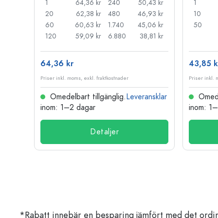
66 kr
1
64,36 kr
240
50,43 kr
1
55 kr
20
62,38 kr
480
46,93 kr
10
44 kr
60
60,63 kr
1.740
45,06 kr
50
33 kr
120
59,09 kr
6.880
38,81 kr
64,36 kr
43,85 k
Priser inkl. moms, exkl. fraktkostnader
Priser inkl.
nsklar
Omedelbart tillgänglig.
Leveransklar
Omedel
inom: 1–2 dagar
inom: 1
Detaljer
*Rabatt innebär en besparing jämfört med det ordin