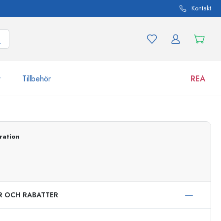
Kontakt
r
Tillbehör
REA
 och produktvarianter
Burkar
ration
Upptäck nu
Handla nu
ER OCH RABATTER