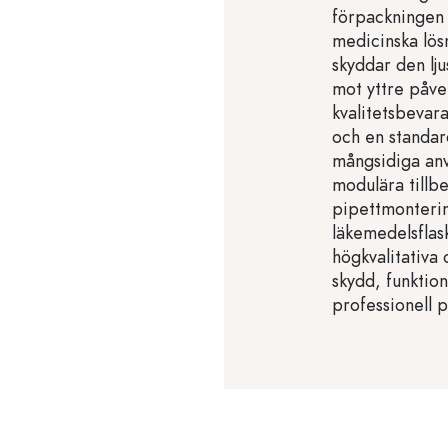
förpackningen 
medicinska lösn
skyddar den ljus
mot yttre påver
kvalitetsbevar
och en standa
mångsidiga anv
modulära tillb
pipettmonterin
läkemedelsflask
högkvalitativa 
skydd, funktion
professionell 