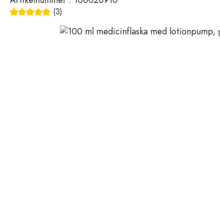
Plastbehållare
(3)
Genomsnittligt betyg på 5 av 5 stjärnor
Flaskor efter användning
Lock och förslutningar
Vinäger- och oljeflaskor
Vinflaskor
Tillbehör
Ölflaskor
Dricksflaskor
Märken
Medicinflaskor
Mjölkflaskor
REA
Spritflaskor
Nyheter
Flaskor efter form
Guide
Apoteksflaskor
Flaskor med handtag
Recepten
Flaskor med lång hals
Polygonala flaskor
Flaskor efter material