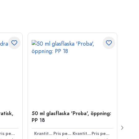
atisk,
50 ml glasflaska 'Proba', öppning:
Kapsy
PP 18
Pris per styck
Kvantitet
Pris per styck
Kvantitet
Pris per styck