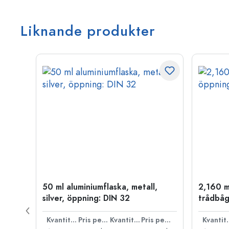
Liknande produkter
50 ml aluminiumflaska, metall,
2,160 m
silver, öppning: DIN 32
trådbåg
Pris per styck
Kvantitet
Pris per styck
Kvantitet
Pris per styck
Kva