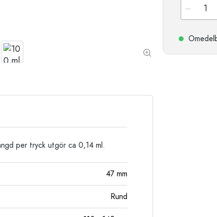
Stengodsflaskor
Aluminiumflaskor
Omedelbar
ngd per tryck utgör ca 0,14 ml.
47
mm
Rund