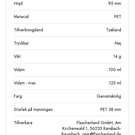
Höjd
95
mm
Material
PET
Tillverkningsland
Tyskland
Tryckbar
Nej
Vikt
14
g
Volym
100
ml
Volym - max
125
ml
Färg
Genomskinlig
Storlek på mynningen
PET 38 mm
Tillverkare
Flaschenland GmbH, Am
Kirchenwald 1, 56235 Ransbach-
Baumbach,
gpsr@flaschenland.de