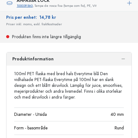
ANPASSA LOCK
100039560
, Tampa de rosca fixa (tampa com fio), PE, Vit
Pris per enhet:
14,78 kr
Priser inkl. moms, exkl. fraktkostnader
Produkten finns inte längre tillgänglig
Produktinformation
100ml PET flaska med bred hals Everytime blå Den
vidhalsade PET-flaska Everytime på 100ml har en slank
design och ett blått skruvlock. Lämplig för juice, smoothies,
mejeriprodukter och andra livsmedel. Finns i olika storlekar
och med skruvlock i andra färger.
Diameter - Utsida
40
mm
Form - basområde
Rund