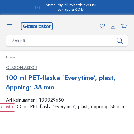
Anmäl dig till nyhetsbrevet nu
uvudinnehåll
och spara 60 kr
Flaskor
GLASOFLASKOR
100 ml PET-flaska 'Everytime', plast,
öppning: 38 mm
Artikelnummer :
100029650
SLUTSÅLT