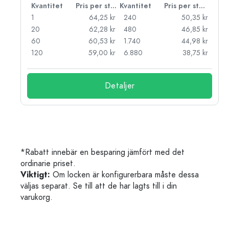
 styck
Kvantitet
Pris per styck
Kvantitet
Pris per styck
kr
1
64,25 kr
240
50,35 kr
kr
20
62,28 kr
480
46,85 kr
kr
60
60,53 kr
1.740
44,98 kr
kr
120
59,00 kr
6.880
38,75 kr
Detaljer
*Rabatt innebär en besparing jämfört med det
ordinarie priset.
Viktigt:
Om locken är konfigurerbara måste dessa
väljas separat. Se till att de har lagts till i din
varukorg.