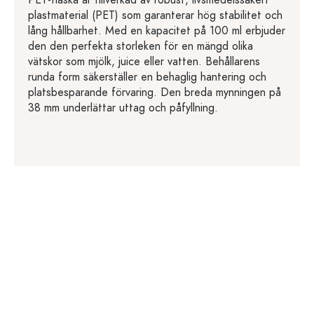
PET-flaska är tillverkad av robust, livsmedelssäkert
plastmaterial (PET) som garanterar hög stabilitet och
lång hållbarhet. Med en kapacitet på 100 ml erbjuder
den den perfekta storleken för en mängd olika
vätskor som mjölk, juice eller vatten. Behållarens
runda form säkerställer en behaglig hantering och
platsbesparande förvaring. Den breda mynningen på
38 mm underlättar uttag och påfyllning.