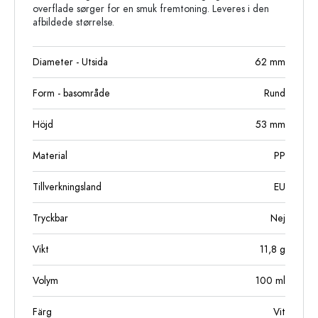
overflade sørger for en smuk fremtoning. Leveres i den
afbildede størrelse.
Diameter - Utsida
62
mm
Form - basområde
Rund
Höjd
53
mm
Material
PP
Tillverkningsland
EU
Tryckbar
Nej
Vikt
11,8
g
Volym
100
ml
Färg
Vit