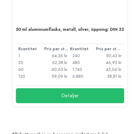
50 ml aluminiumflaska, metall, silver, öppning: DIN 32
 styck
Kvantitet
Pris per styck
Kvantitet
Pris per styck
kr
1
64,36 kr
240
50,43 kr
kr
20
62,38 kr
480
46,93 kr
kr
60
60,63 kr
1.740
45,06 kr
kr
120
59,09 kr
6.880
38,81 kr
Detaljer