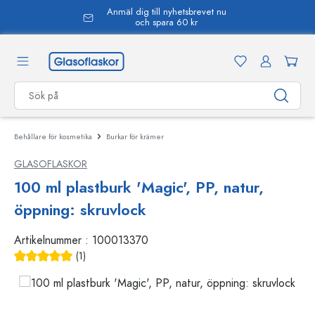
Anmäl dig till nyhetsbrevet nu
uvudinnehåll
och spara 60 kr
Behållare för kosmetika
Burkar för krämer
GLASOFLASKOR
100 ml plastburk 'Magic', PP, natur,
öppning: skruvlock
Artikelnummer :
100013370
(1)
Genomsnittligt betyg på 5 av 5 stjärnor