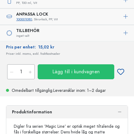
PP,
100 ml,
Vit
ANPASSA LOCK
100001080
, Skruvlock, PP, Vit
TILLBEHÖR
inget valt
Pris per enhet:
15,02 kr
Priser inkl. moms, exkl. fraktkostnader
Lägg till i kundvagnen
Omedelbart tillgänglig.
Leveransklar
inom: 1–2 dagar
Produktinformation
Digler fra serien 'Magic Line' er optisk meget tiltalende og
fås i forskellige størrelser. Dens hvide låg og matte