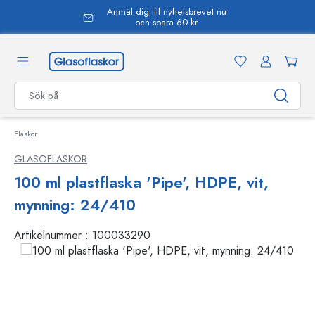
Anmäl dig till nyhetsbrevet nu
uvudinnehåll
och spara 60 kr
Flaskor
GLASOFLASKOR
100 ml plastflaska 'Pipe', HDPE, vit,
mynning: 24/410
Artikelnummer :
100033290