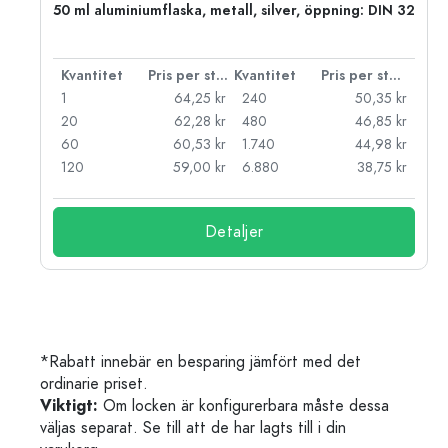
 PP
50 ml aluminiumflaska, metall, silver, öppning: DIN 32
 styck
Kvantitet
Pris per styck
Kvantitet
Pris per styck
kr
1
64,25 kr
240
50,35 kr
kr
20
62,28 kr
480
46,85 kr
kr
60
60,53 kr
1.740
44,98 kr
kr
120
59,00 kr
6.880
38,75 kr
Detaljer
*Rabatt innebär en besparing jämfört med det
ordinarie priset.
Viktigt:
Om locken är konfigurerbara måste dessa
väljas separat. Se till att de har lagts till i din