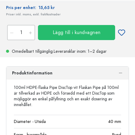
Pris per enhet:
15,65 kr
Priser inkl. moms, exkl. fraktkostnader
Lägg till i kundvagnen
Omedelbart tillgänglig.
Leveransklar
inom: 1–2 dagar
Produktinformation
100ml HDPE-flaska Pipe DiscTop vit Flaskan Pipe på 100ml
är tillverkad av HDPE och försedd med ett DiscTop som
möjliggör en enkel påfyllning och en exakt dosering av
innehållet.
Diameter - Utsida
40
mm
Form - basområde
Rund