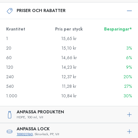
PRISER OCH RABATTER
Kvantitet
Pris per styck
Besparingar*
1
15,65 kr
20
15,10 kr
3%
60
14,66 kr
6%
120
14,23 kr
9%
240
12,37 kr
20%
540
11,28 kr
27%
1.000
10,84 kr
30%
ANPASSA PRODUKTEN
HDPE,
100 ml,
Vit
ANPASSA LOCK
100023160
, Skruvlock, PP, Vit