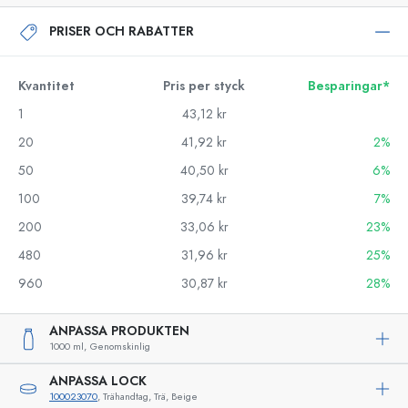
PRISER OCH RABATTER
Kvantitet
Pris per styck
Besparingar*
1
43,12 kr
20
41,92 kr
2%
50
40,50 kr
6%
100
39,74 kr
7%
200
33,06 kr
23%
480
31,96 kr
25%
960
30,87 kr
28%
ANPASSA PRODUKTEN
1000 ml,
Genomskinlig
ANPASSA LOCK
100023070
, Trähandtag, Trä, Beige