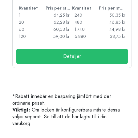
 styck
Kvantitet
Pris per styck
Kvantitet
Pris per styck
kr
1
64,25 kr
240
50,35 kr
kr
20
62,28 kr
480
46,85 kr
kr
60
60,53 kr
1.740
44,98 kr
kr
120
59,00 kr
6.880
38,75 kr
Detaljer
*Rabatt innebär en besparing jämfört med det
ordinarie priset.
Viktigt:
Om locken är konfigurerbara måste dessa
väljas separat. Se till att de har lagts till i din
varukorg.