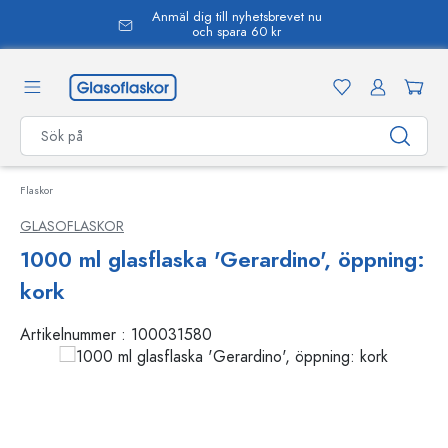
Anmäl dig till nyhetsbrevet nu
uvudinnehåll
och spara 60 kr
Flaskor
GLASOFLASKOR
1000 ml glasflaska 'Gerardino', öppning:
kork
Artikelnummer :
100031580