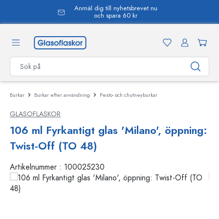
Anmäl dig till nyhetsbrevet nu
uvudinnehåll
och spara 60 kr
Burkar
Burkar efter användning
Pesto- och chutneyburkar
GLASOFLASKOR
106 ml Fyrkantigt glas 'Milano', öppning:
Twist-Off (TO 48)
Artikelnummer :
100025230