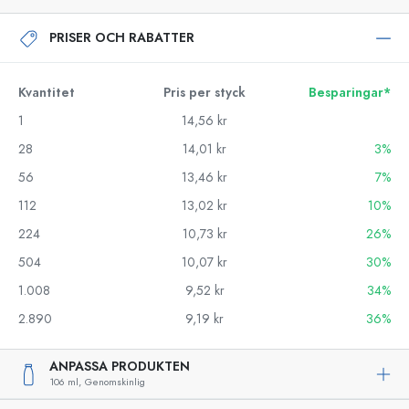
PRISER OCH RABATTER
Kvantitet
Pris per styck
Besparingar*
1
14,56 kr
28
14,01 kr
3%
56
13,46 kr
7%
112
13,02 kr
10%
224
10,73 kr
26%
504
10,07 kr
30%
1.008
9,52 kr
34%
2.890
9,19 kr
36%
ANPASSA PRODUKTEN
106 ml,
Genomskinlig