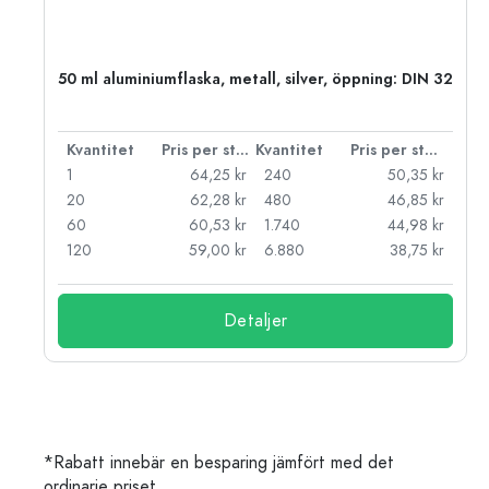
 PP
50 ml aluminiumflaska, metall, silver, öppning: DIN 32
 styck
Kvantitet
Pris per styck
Kvantitet
Pris per styck
kr
1
64,25 kr
240
50,35 kr
kr
20
62,28 kr
480
46,85 kr
kr
60
60,53 kr
1.740
44,98 kr
kr
120
59,00 kr
6.880
38,75 kr
Detaljer
*Rabatt innebär en besparing jämfört med det
ordinarie priset.