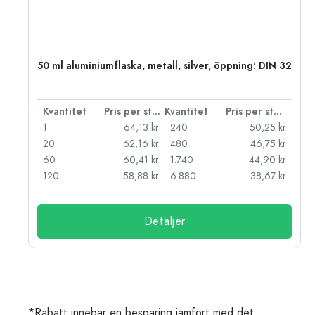
 PP
50 ml aluminiumflaska, metall, silver, öppning: DIN 32
 styck
Kvantitet
Pris per styck
Kvantitet
Pris per styck
kr
1
64,13 kr
240
50,25 kr
kr
20
62,16 kr
480
46,75 kr
kr
60
60,41 kr
1.740
44,90 kr
kr
120
58,88 kr
6.880
38,67 kr
Detaljer
*Rabatt innebär en besparing jämfört med det