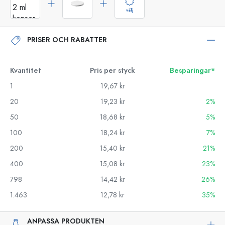
välj
PRISER OCH RABATTER
Kvantitet
Pris per styck
Besparingar*
1
19,67 kr
20
19,23 kr
2%
50
18,68 kr
5%
100
18,24 kr
7%
200
15,40 kr
21%
400
15,08 kr
23%
798
14,42 kr
26%
1.463
12,78 kr
35%
ANPASSA PRODUKTEN