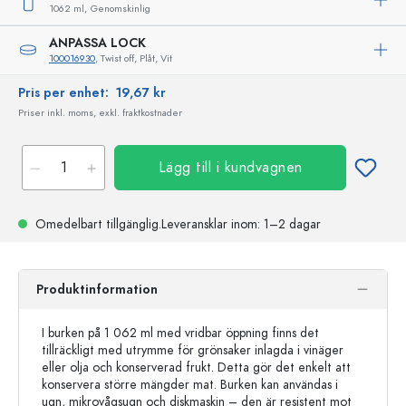
1062 ml,
Genomskinlig
ANPASSA LOCK
100016930
, Twist off, Plåt, Vit
Pris per enhet:
19,67 kr
Priser inkl. moms, exkl. fraktkostnader
Lägg till i kundvagnen
Omedelbart tillgänglig.
Leveransklar
inom: 1–2 dagar
Produktinformation
I burken på 1 062 ml med vridbar öppning finns det
tillräckligt med utrymme för grönsaker inlagda i vinäger
eller olja och konserverad frukt. Detta gör det enkelt att
konservera större mängder mat. Burken kan användas i
ugn, mikrovågsugn och diskmaskin – den är resistent mot