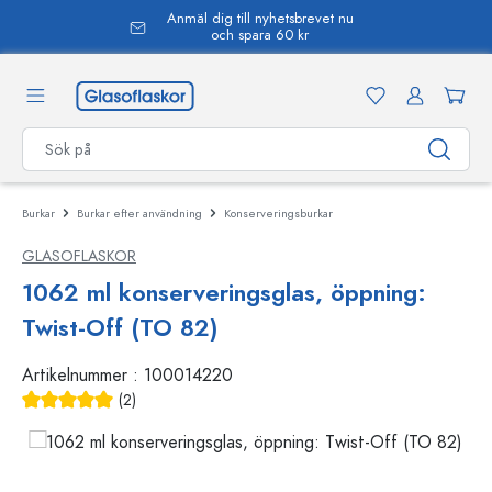
Anmäl dig till nyhetsbrevet nu
uvudinnehåll
och spara 60 kr
Burkar
Burkar efter användning
Konserveringsburkar
GLASOFLASKOR
1062 ml konserveringsglas, öppning:
Twist-Off (TO 82)
Artikelnummer :
100014220
(2)
Genomsnittligt betyg på 5 av 5 stjärnor