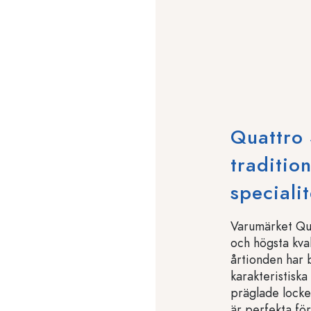
Quattro 
traditio
speciali
Varumärket Quat
och högsta kval
årtionden har 
karakteristiska
präglade locket
är perfekta för