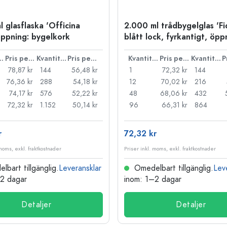
l glasflaska 'Officina
2.000 ml trådbygelglas 'Fi
öppning: bygelkork
blått lock, fyrkantigt, öpp
trådbygelstängning
ntitet
Pris per styck
Kvantitet
Pris per styck
Kvantitet
Pris per styck
Kvantitet
78,87 kr
144
56,48 kr
1
72,32 kr
144
76,36 kr
288
54,18 kr
12
70,02 kr
216
74,17 kr
576
52,22 kr
48
68,06 kr
432
72,32 kr
1.152
50,14 kr
96
66,31 kr
864
r
72,32 kr
 moms, exkl. fraktkostnader
Priser inkl. moms, exkl. fraktkostnader
bart tillgänglig.
Leveransklar
Omedelbart tillgänglig.
Lev
–2 dagar
inom: 1–2 dagar
Detaljer
Detaljer