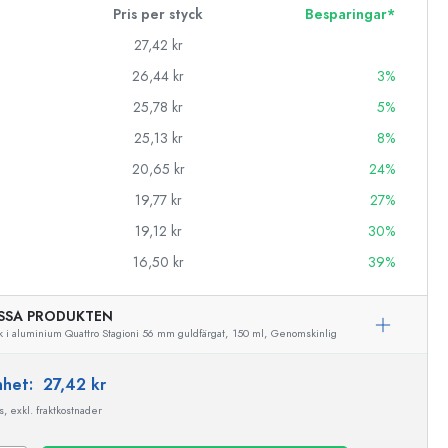
Pris per styck
Besparingar*
27,42 kr
26,44 kr
3%
25,78 kr
5%
25,13 kr
8%
20,65 kr
24%
19,77 kr
27%
19,12 kr
30%
16,50 kr
39%
SSA PRODUKTEN
k i aluminium Quattro Stagioni 56 mm guldfärgat,
150 ml,
Genomskinlig
enhet:
27,42 kr
, exkl. fraktkostnader
Exemplarisk representation