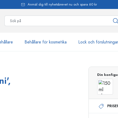
Anmäl dig till nyhetsbrevet nu och spara 60 kr
ehållare
Behållare för kosmetika
Lock och förslutninga
mer än 2 500 produkter
Din konfigu
i',
Estal-flaskor
PRIS
Dispenserflaskor
Airless dispenser
Sprayflaskor
Roll on-flaskor