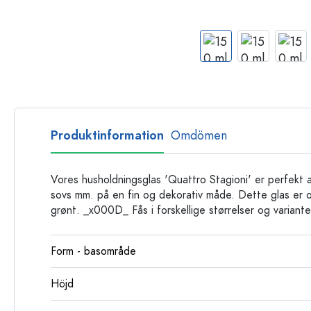
Glasflaskor
Plastflaskor
Produktinformation
Omdömen
Vores husholdningsglas 'Quattro Stagioni' er perfekt
sovs mm. på en fin og dekorativ måde. Dette glas er o
grønt. _x000D_ Fås i forskellige størrelser og variante
Form - basområde
Höjd