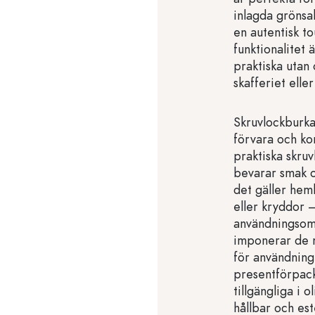
inlagda grönsa
en autentisk t
funktionalitet 
praktiska utan
skafferiet elle
Skruvlockburkar
förvara och ko
praktiska skruv
bevarar smak o
det gäller he
eller kryddor 
användningsomr
imponerar de m
för användning 
presentförpac
tillgängliga i 
hållbar och est