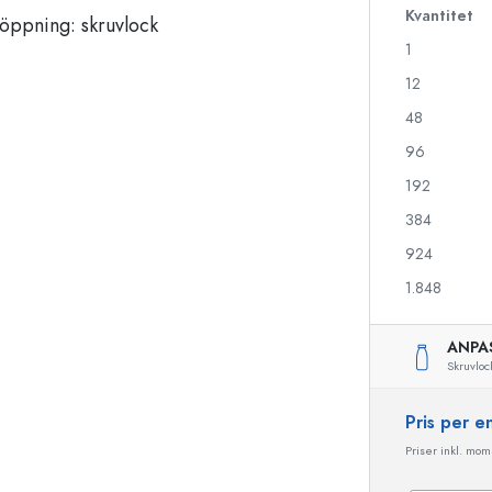
Kvantitet
1
Likörflaskor
Flaskor med motiv
12
Juiceflaskor
Ginflaskor
48
Parfymflaskor
Julflaskor
96
Nagellacksflaskor
Alla hjärtans dag
Miniflaskor
Dekorativa flaskor
192
Klämflaskor
384
Konserveringsflaskor
924
1.848
Flaskor med speciell form
Cylinderflaskor
ANPA
Flaskor med rund axel
Ballongflaskor
Skruvloc
Fickpluntor
Flaskor med bred hals
Pris per 
Priser inkl. moms