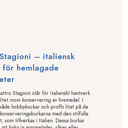
Stagioni – italiensk
n för hemlagade
teter
tro Stagioni står för italienskt hantverk
itet inom konservering av livsmedel. I
både hobbykockar och proffs litat på de
 konserveringsburkarna med den stilfulla
, som tillverkas i Italien. Dessa burkar
 att koka in marmelader, såser eller