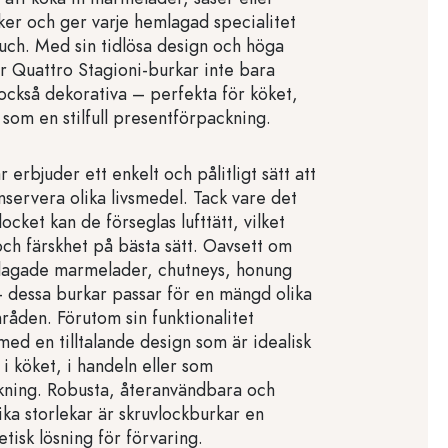
ker och ger varje hemlagad specialitet
ouch. Med sin tidlösa design och höga
är Quattro Stagioni-burkar inte bara
 också dekorativa – perfekta för köket,
r som en stilfull presentförpackning.
 erbjuder ett enkelt och pålitligt sätt att
nservera olika livsmedel. Tack vare det
locket kan de förseglas lufttätt, vilket
ch färskhet på bästa sätt. Oavsett om
mlagade marmelader, chutneys, honung
– dessa burkar passar för en mängd olika
åden. Förutom sin funktionalitet
ed en tilltalande design som är idealisk
i köket, i handeln eller som
kning. Robusta, återanvändbara och
olika storlekar är skruvlockburkar en
etisk lösning för förvaring.