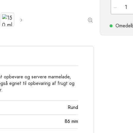
Stengodsflaskor
Aluminiumflaskor
Omedelbar
 at opbevare og servere marmelade,
gså egnet til opbevaring af frugt og
r.
Rund
86
mm