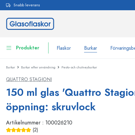
Snabb leverans
 sökning
Hoppa till huvudnavigering
Produkter
Flaskor
Burkar
Förvaringsb
Burkar
Burkar efter användning
Pesto- och chutneyburkar
Flaskor
Till kategori Flaskor
QUATTRO STAGIONI
Burkar
Flaskor efter märke
150 ml glas 'Quattro Stagion
WECK-flaskor
Förvaringsbehållare
öppning: skruvlock
Porslin
Flaskor efter funktion
Artikelnummer :
100026210
Flaskor med pipett
Behållare för kosmetika
Flaskor med patentkork
(2)