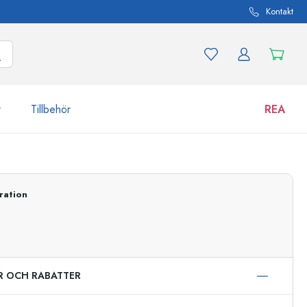
Kontakt
r
Tillbehör
REA
 och produktvarianter
Burkar
Upptäck nu
ration
Handla nu
ER OCH RABATTER