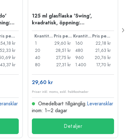
do'
125 ml glasflaska 'Swing',
1 000
ning:
kvadratisk, öppning:
Stagi
bygelstängning
Pris per styck
Kvantitet
Pris per styck
Kvantitet
Pris per styck
54,18 kr
1
29,60 kr
160
22,18 kr
1
52,33 kr
20
28,51 kr
480
21,63 kr
12
50,69 kr
40
27,75 kr
960
20,76 kr
48
43,37 kr
80
27,31 kr
1.400
17,70 kr
96
29,60 kr
45,5
Priser inkl. moms, exkl. fraktkostnader
Priser i
eransklar
Omedelbart tillgänglig.
Leveransklar
Ome
inom: 1–2 dagar
inom:
Detaljer