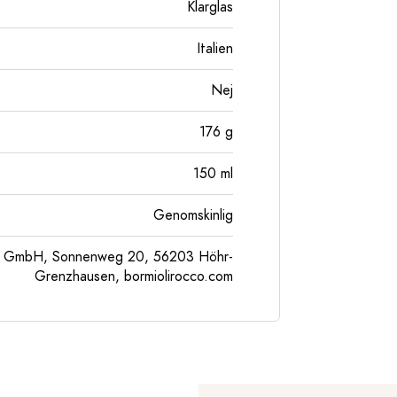
Klarglas
Italien
Nej
176
g
150
ml
Genomskinlig
pe GmbH, Sonnenweg 20, 56203 Höhr-
Grenzhausen, bormiolirocco.com