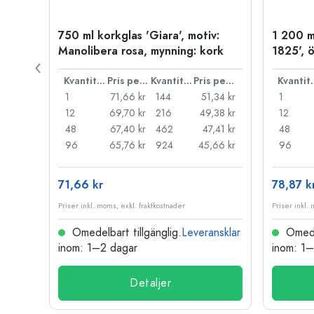
,
750 ml korkglas 'Giara', motiv:
1 200 m
Manolibera rosa, mynning: kork
1825', 
Pris per styck
Kvantitet
Pris per styck
Kvantitet
Pris per styck
Kva
80 kr
1
71,66 kr
144
51,34 kr
1
53 kr
12
69,70 kr
216
49,38 kr
12
47 kr
48
67,40 kr
462
47,41 kr
48
58 kr
96
65,76 kr
924
45,66 kr
96
71,66 kr
78,87 k
Priser inkl. moms, exkl. fraktkostnader
Priser inkl.
nsklar
Omedelbart tillgänglig.
Leveransklar
Omedel
inom: 1–2 dagar
inom: 1
Detaljer