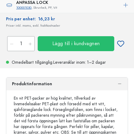
ANPASSA LOCK
100001030
, Skruvlock, PP, Vit
Pris per enhet:
16,23 kr
Priser inkl. moms, exkl. fraktkostnader
Lägg till i kundvagnen
Omedelbart tillgänglig.
Leveransklar
inom: 1–2 dagar
Produktinformation
En vit PET-packer av hög kvalitet, tillverkad av
livsmedelssäker PET-plast och försedd med ett vitt,
självförseglande lock. Förseglingsfolien, som finns i locket,
förblir på packerens mynning efter påskruvningen, så att
det vid första öppningen lätt kan fastställas om packeren
har öppnats för första gången. Perfekt för piller, kapslar,
krämer, salvor, pulver etc. OBS: Se till att öppningskanten