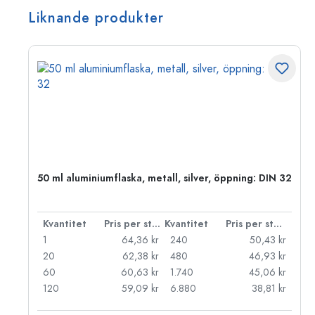
Liknande produkter
 PP
50 ml aluminiumflaska, metall, silver, öppning: DIN 32
 styck
Kvantitet
Pris per styck
Kvantitet
Pris per styck
kr
1
64,36 kr
240
50,43 kr
kr
20
62,38 kr
480
46,93 kr
kr
60
60,63 kr
1.740
45,06 kr
kr
120
59,09 kr
6.880
38,81 kr