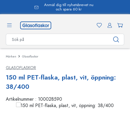
Anmäl dig till nyhetsbrevet nu
uvudinnehåll
och spara 60 kr
Märken
Glasoflaskor
GLASOFLASKOR
150 ml PET-flaska, plast, vit, öppning:
38/400
Artikelnummer :
100028590