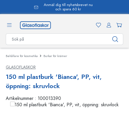
Anmäl dig till nyhetsbrevet nu
uvudinnehåll
och spara 60 kr
Behållare för kosmetika
Burkar för krämer
GLASOFLASKOR
150 ml plastburk 'Bianca', PP, vit,
öppning: skruvlock
Artikelnummer :
100013390