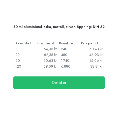
50 ml aluminiumflaska, metall, silver, öppning: DIN 32
 styck
Kvantitet
Pris per styck
Kvantitet
Pris per styck
kr
1
64,36 kr
240
50,43 kr
kr
20
62,38 kr
480
46,93 kr
kr
60
60,63 kr
1.740
45,06 kr
kr
120
59,09 kr
6.880
38,81 kr
Detaljer