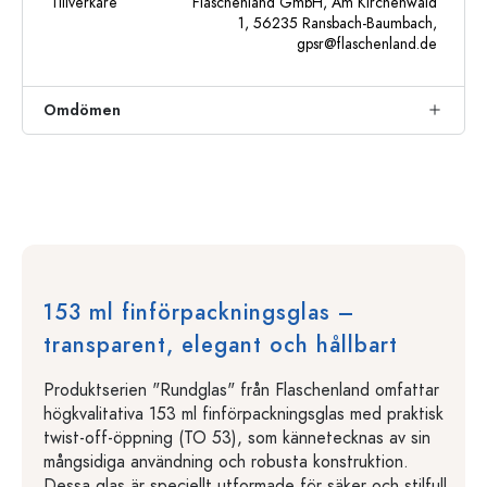
Tillverkare
Flaschenland GmbH, Am Kirchenwald
1, 56235 Ransbach-Baumbach,
gpsr@flaschenland.de
Omdömen
153 ml finförpackningsglas –
transparent, elegant och hållbart
Produktserien "Rundglas" från Flaschenland omfattar
högkvalitativa 153 ml finförpackningsglas med praktisk
twist-off-öppning (TO 53), som kännetecknas av sin
mångsidiga användning och robusta konstruktion.
Dessa glas är speciellt utformade för säker och stilfull