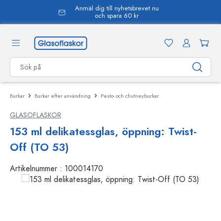
Anmäl dig till nyhetsbrevet nu
uvudinnehåll
och spara 60 kr
Burkar
Burkar efter användning
Pesto- och chutneyburkar
GLASOFLASKOR
153 ml delikatessglas, öppning: Twist-
Off (TO 53)
Artikelnummer :
100014170