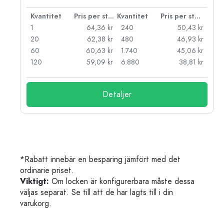
 styck
Kvantitet
Pris per styck
Kvantitet
Pris per styck
kr
1
64,36 kr
240
50,43 kr
kr
20
62,38 kr
480
46,93 kr
kr
60
60,63 kr
1.740
45,06 kr
kr
120
59,09 kr
6.880
38,81 kr
Detaljer
*Rabatt innebär en besparing jämfört med det
ordinarie priset.
Viktigt:
Om locken är konfigurerbara måste dessa
väljas separat. Se till att de har lagts till i din
varukorg.