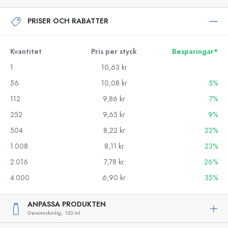
PRISER OCH RABATTER
Kvantitet
Pris per styck
Besparingar*
1
10,63 kr
56
10,08 kr
5%
112
9,86 kr
7%
252
9,65 kr
9%
504
8,22 kr
22%
1.008
8,11 kr
23%
2.016
7,78 kr
26%
4.000
6,90 kr
35%
ANPASSA PRODUKTEN
Genomskinlig,
153 ml