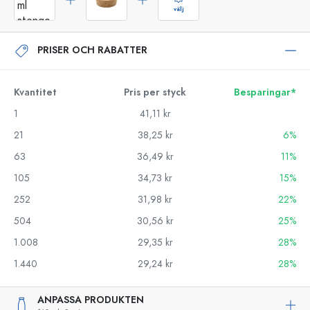
välj
PRISER OCH RABATTER
Kvantitet
Pris per styck
Besparingar*
1
41,11 kr
21
38,25 kr
6%
63
36,49 kr
11%
105
34,73 kr
15%
252
31,98 kr
22%
504
30,56 kr
25%
1.008
29,35 kr
28%
1.440
29,24 kr
28%
ANPASSA PRODUKTEN