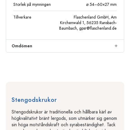
Storlek på mynningen
⌀ 54–60×27 mm
Tillverkare
Flaschenland GmbH, Am
Kirchenwald 1, 56235 Ransbach-
Baumbach,
gpsr@flaschenland.de
Omdömen
Stengodskrukor
Stengodskrukor är traditionella och hållbara kärl av
högkvalitativt bränt lergods, som utmärker sig genom
sin höga motståndskraft och syrabeständighet. Tack