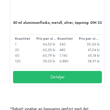
50 ml aluminiumflaska, metall, silver, öppning: DIN 32
 styck
Kvantitet
Pris per styck
Kvantitet
Pris per styck
kr
1
64,52 kr
240
50,56 kr
kr
20
62,55 kr
480
47,04 kr
kr
60
60,79 kr
1.740
45,18 kr
kr
120
59,25 kr
6.880
38,91 kr
Detaljer
*Rabatt innebär en besparing jämfört med det