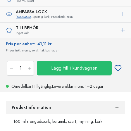
160 ml,
Svart
ANPASSA LOCK
100034530
, Spetsig kork, Presskork, Brun
TILLBEHÖR
inget valt
Pris per enhet:
41,11 kr
Priser inkl. moms, exkl. fraktkostnader
Lägg till i kundvagnen
Omedelbart tillgänglig.
Leveransklar
inom: 1–2 dagar
Produktinformation
160 ml stengodsburk, keramik, svart, mynning: kork