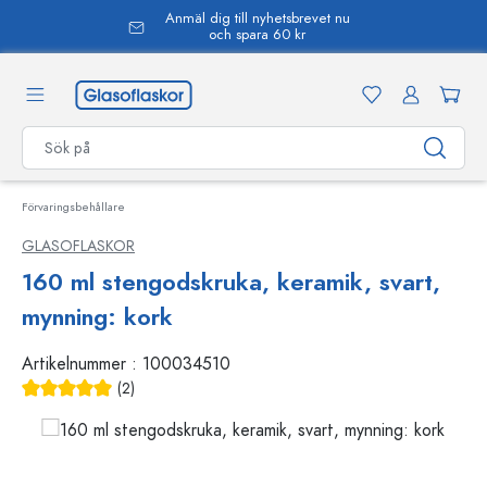
Anmäl dig till nyhetsbrevet nu
uvudinnehåll
och spara 60 kr
Förvaringsbehållare
GLASOFLASKOR
160 ml stengodskruka, keramik, svart,
mynning: kork
Artikelnummer :
100034510
(2)
Genomsnittligt betyg på 5 av 5 stjärnor