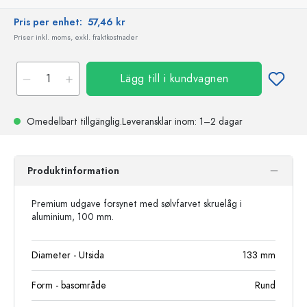
Pris per enhet:
57,46 kr
Priser inkl. moms, exkl. fraktkostnader
Lägg till i kundvagnen
Omedelbart tillgänglig.
Leveransklar
inom: 1–2 dagar
Produktinformation
Premium udgave forsynet med sølvfarvet skruelåg i
aluminium, 100 mm.
Diameter - Utsida
133
mm
Form - basområde
Rund