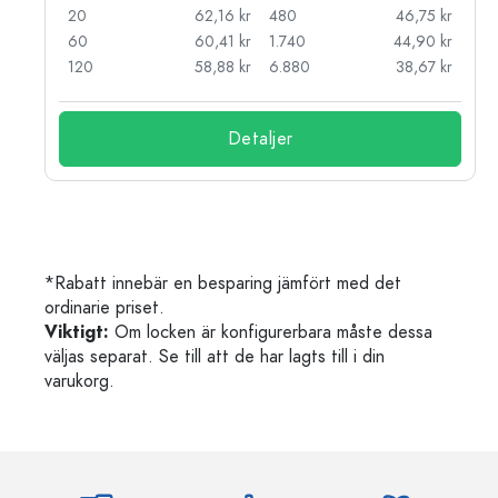
kr
20
62,16 kr
480
46,75 kr
kr
60
60,41 kr
1.740
44,90 kr
kr
120
58,88 kr
6.880
38,67 kr
Detaljer
*Rabatt innebär en besparing jämfört med det
ordinarie priset.
Viktigt:
Om locken är konfigurerbara måste dessa
väljas separat. Se till att de har lagts till i din
varukorg.