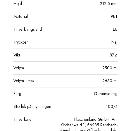
Höjd
212,5
mm
Material
PET
Tillverkningsland
EU
Tryckbar
Nej
Vikt
87
g
Volym
2500
ml
Volym - max
2650
ml
Färg
Genomskinlig
Storlek på mynningen
100/4
Tillverkare
Flaschenland GmbH, Am
Kirchenwald 1, 56235 Ransbach-
Baumbach,
gpsr@flaschenland.de