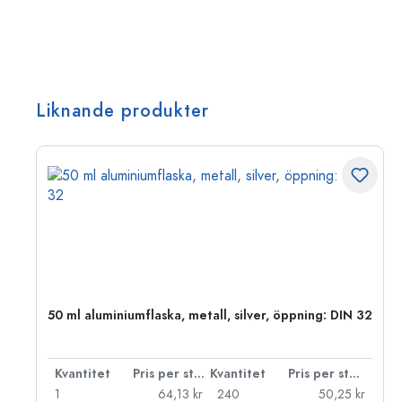
Liknande produkter
 PP
50 ml aluminiumflaska, metall, silver, öppning: DIN 32
 styck
Kvantitet
Pris per styck
Kvantitet
Pris per styck
kr
1
64,13 kr
240
50,25 kr