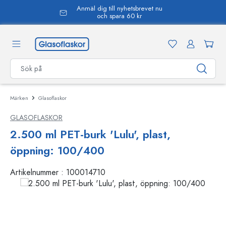
Anmäl dig till nyhetsbrevet nu
uvudinnehåll
och spara 60 kr
Märken
Glasoflaskor
GLASOFLASKOR
2.500 ml PET-burk 'Lulu', plast,
öppning: 100/400
Artikelnummer :
100014710