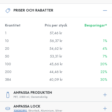
PRISER OCH RABATTER
Kvantitet
Pris per styck
Besparingar*
1
57,46 kr
10
56,37 kr
1%
20
54,62 kr
4%
50
53,31 kr
7%
100
45,66 kr
20%
200
44,46 kr
22%
384
40,09 kr
30%
ANPASSA PRODUKTEN
PET,
2500 ml,
Genomskinlig
ANPASSA LOCK
100000590
, Skruvlock, Aluminium, Silver