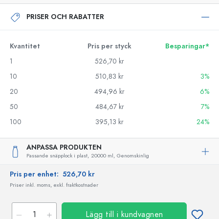
PRISER OCH RABATTER
Kvantitet
Pris per styck
Besparingar*
1
526,70 kr
10
510,83 kr
3%
20
494,96 kr
6%
50
484,67 kr
7%
100
395,13 kr
24%
ANPASSA PRODUKTEN
Passande snäpplock i plast,
20000 ml,
Genomskinlig
Pris per enhet:
526,70 kr
Priser inkl. moms, exkl. fraktkostnader
Lägg till i kundvagnen