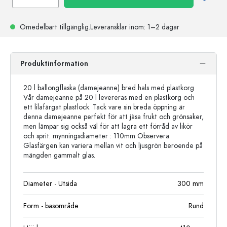
Omedelbart tillgänglig.
Leveransklar
inom: 1–2 dagar
Produktinformation
20 l ballongflaska (damejeanne) bred hals med plastkorg
Vår damejeanne på 20 l levereras med en plastkorg och
ett lilafärgat plastlock. Tack vare sin breda öppning är
denna damejeanne perfekt för att jäsa frukt och grönsaker,
men lämpar sig också väl för att lagra ett förråd av likör
och sprit. mynningsdiameter : 110mm Observera:
Glasfärgen kan variera mellan vit och ljusgrön beroende på
mängden gammalt glas.
Diameter - Utsida
300
mm
Form - basområde
Rund