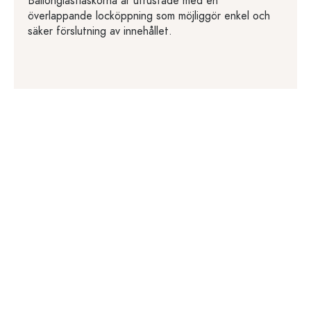
Ballonglasflaskorna är utrustade med en
överlappande locköppning som möjliggör enkel och
säker förslutning av innehållet.