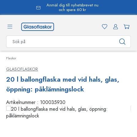
Anmäl dig till nyhetsbrevet nu
uvudinnehåll
och spara 60 kr
Flaskor
GLASOFLASKOR
20 l ballongflaska med vid hals, glas,
öppning: påklämningslock
Artikelnummer :
100035930