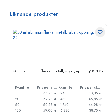
Liknande produkter
 PP
50 ml aluminiumflaska, metall, silver, öppning: DIN 32
 styck
Kvantitet
Pris per styck
Kvantitet
Pris per styck
kr
1
64,25 kr
240
50,35 kr
kr
20
62,28 kr
480
46,85 kr
kr
60
60,53 kr
1.740
44,98 kr
kr
120
59,00 kr
6.880
38,75 kr