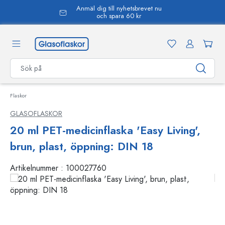
Anmäl dig till nyhetsbrevet nu
uvudinnehåll
och spara 60 kr
Flaskor
GLASOFLASKOR
20 ml PET-medicinflaska 'Easy Living',
brun, plast, öppning: DIN 18
Artikelnummer :
100027760