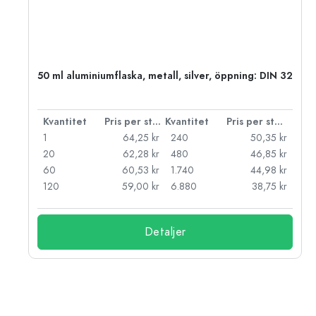
 PP
50 ml aluminiumflaska, metall, silver, öppning: DIN 32
 styck
Kvantitet
Pris per styck
Kvantitet
Pris per styck
kr
1
64,25 kr
240
50,35 kr
kr
20
62,28 kr
480
46,85 kr
kr
60
60,53 kr
1.740
44,98 kr
kr
120
59,00 kr
6.880
38,75 kr
Detaljer