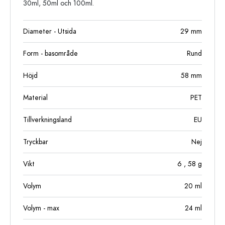
30ml, 50ml och 100ml.
Diameter - Utsida
29
mm
Form - basområde
Rund
Höjd
58
mm
Material
PET
Tillverkningsland
EU
Tryckbar
Nej
Vikt
6
, 58
g
Volym
20
ml
Volym - max
24
ml