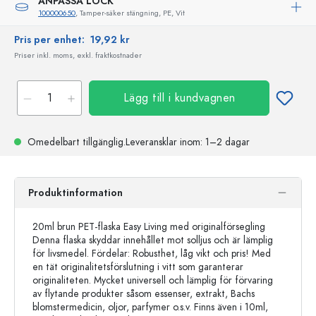
ANPASSA LOCK
100000650
, Tamper-säker stängning, PE, Vit
Pris per enhet:
19,92 kr
Priser inkl. moms, exkl. fraktkostnader
Lägg till i kundvagnen
Omedelbart tillgänglig.
Leveransklar
inom: 1–2 dagar
Produktinformation
20ml brun PET-flaska Easy Living med originalförsegling
Denna flaska skyddar innehållet mot solljus och är lämplig
för livsmedel. Fördelar: Robusthet, låg vikt och pris! Med
en tät originalitetsförslutning i vitt som garanterar
originaliteten. Mycket universell och lämplig för förvaring
av flytande produkter såsom essenser, extrakt, Bachs
blomstermedicin, oljor, parfymer o.s.v. Finns även i 10ml,