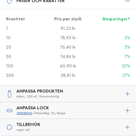
PRISER OCH RABATTER
Kvantitet
Pris per styck
Besparingar*
1
81,23 kr
10
78,93 kr
2%
20
76,40 kr
5%
50
74,86 kr
7%
100
60,90 kr
25%
200
58,81 kr
27%
ANPASSA PRODUKTEN
Adam,
200 ml,
Genomskinlig
ANPASSA LOCK
100030040
, Trähandtag, Trä, Beige
TILLBEHÖR
inget valt