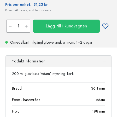
Pris per enhet:
81,23 kr
Priser inkl. moms, exkl. fraktkostnader
Lägg till i kundvagnen
Omedelbart tillgänglig.
Leveransklar
inom: 1–2 dagar
Produktinformation
200 ml glasflaska 'Adam', mynning: kork
Bredd
36,1
mm
Form - basområde
Adam
Höjd
198
mm