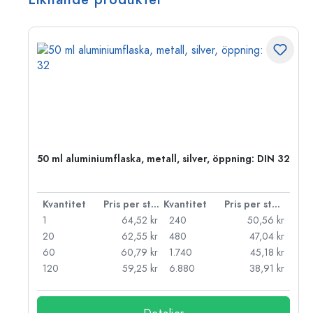
50 ml aluminiumflaska, metall, silver, öppning: DIN 32
 styck
Kvantitet
Pris per styck
Kvantitet
Pris per styck
kr
1
64,52 kr
240
50,56 kr
kr
20
62,55 kr
480
47,04 kr
kr
60
60,79 kr
1.740
45,18 kr
kr
120
59,25 kr
6.880
38,91 kr