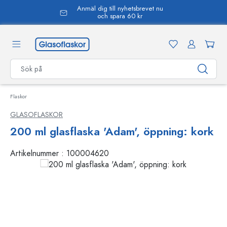
Anmäl dig till nyhetsbrevet nu
uvudinnehåll
och spara 60 kr
Flaskor
GLASOFLASKOR
200 ml glasflaska 'Adam', öppning: kork
Artikelnummer :
100004620