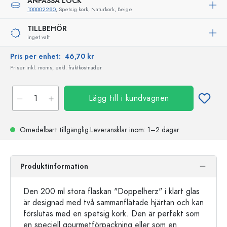
ANPASSA LOCK
100002280
, Spetsig kork, Naturkork, Beige
TILLBEHÖR
inget valt
Pris per enhet:
46,70 kr
Priser inkl. moms, exkl. fraktkostnader
Lägg till i kundvagnen
Omedelbart tillgänglig.
Leveransklar
inom: 1–2 dagar
Produktinformation
Den 200 ml stora flaskan "Doppelherz" i klart glas
är designad med två sammanflätade hjärtan och kan
förslutas med en spetsig kork. Den är perfekt som
en speciell gourmetförpackning eller som en