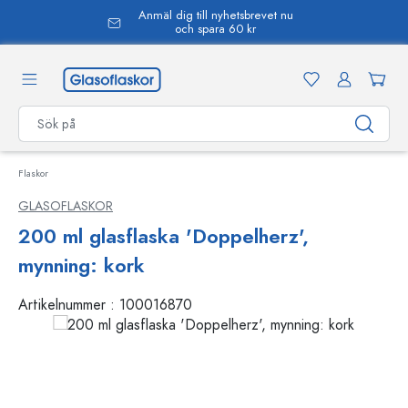
Anmäl dig till nyhetsbrevet nu
uvudinnehåll
och spara 60 kr
Flaskor
GLASOFLASKOR
200 ml glasflaska 'Doppelherz',
mynning: kork
Artikelnummer :
100016870