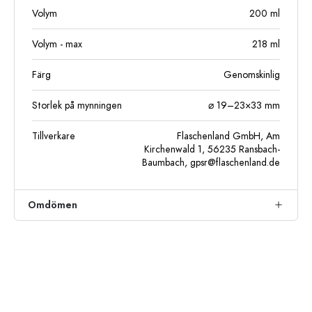
Volym
200
ml
Volym - max
218
ml
Färg
Genomskinlig
Storlek på mynningen
⌀ 19–23×33 mm
Tillverkare
Flaschenland GmbH, Am
Kirchenwald 1, 56235 Ransbach-
Baumbach,
gpsr@flaschenland.de
Omdömen