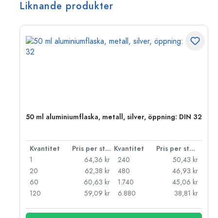
Liknande produkter
 PP
50 ml aluminiumflaska, metall, silver, öppning: DIN 32
 styck
Kvantitet
Pris per styck
Kvantitet
Pris per styck
kr
1
64,36 kr
240
50,43 kr
kr
20
62,38 kr
480
46,93 kr
kr
60
60,63 kr
1.740
45,06 kr
kr
120
59,09 kr
6.880
38,81 kr